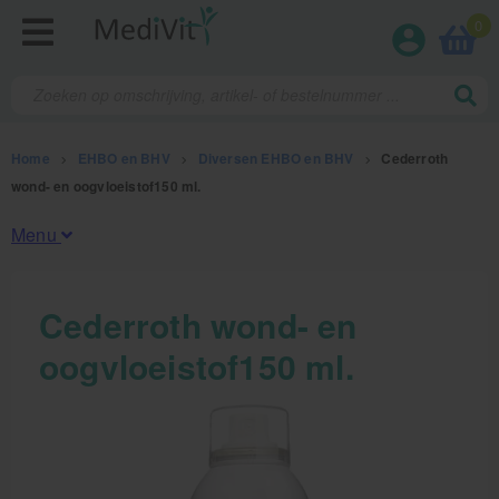
0
Home
>
EHBO en BHV
>
Diversen EHBO en BHV
>
Cederroth
wond- en oogvloeistof150 ml.
Menu
Fysiotherapieproducten
Cederroth wond- en
oogvloeistof150 ml.
Verbruiksmaterialen
Massage
Massagetafels
Sportbraces