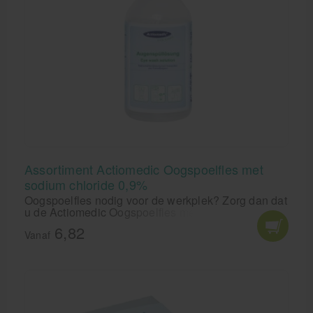
Assortiment Actiomedic Oogspoelfles met
sodium chloride 0,9%
Oogspoelfles nodig voor de werkplek? Zorg dan dat
u de Actiomedic Oogspoelfles met sodium chloride
0,9% in huis heeft. Voor spoelen van ogen bij stof,
6,82
splinters of vuil.
Vanaf