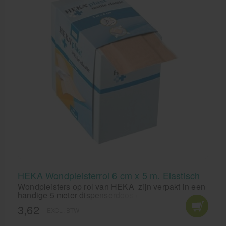
HEKA Wondpleisterrol 6 cm x 5 m. Elastisch
Wondpleisters op rol van HEKA zijn verpakt in een
handige 5 meter dispenserdoos en eenvoudig op
maat te knippen. Het wondkussen van de HEKA
3,62
EXCL. BTW
pleisterrol hecht niet aan de wond en laat zich
daardoor pijnloos verwijderen.