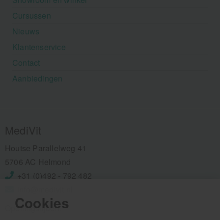
Cursussen
Nieuws
Klantenservice
Contact
Aanbiedingen
MediVit
Houtse Parallelweg 41
5706 AC Helmond
+31 (0)492 - 792 482
info@medivit.nl
Cookies
Openingstijden: