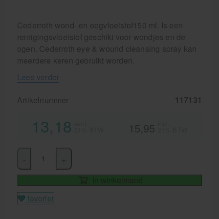
Cederroth wond- en oogvloeistof150 ml. Is een
reinigingsvloeistof geschikt voor wondjes en de
ogen. Cederroth eye & wound cleansing spray kan
meerdere keren gebruikt worden.
Lees verder
Artikelnummer
117131
13,18
excl.
incl.
15,95
21% BTW
21% BTW
-
+
In winkelmand
favoriet