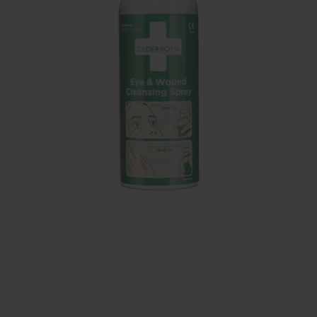
EHBO en BHV
Verbandtrommels
Pleisters
Verband
Brandwonden verzorging
Desinfectie middelen
Handschoenen en bescherming
Medische hulpmiddelen
Veiligheidshesjes
Diversen EHBO en BHV
Pedicure artikelen