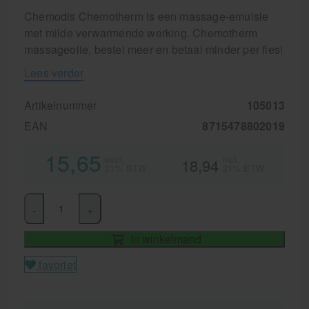
Chemodis Chemotherm is een massage-emulsie
met milde verwarmende werking. Chemotherm
massageolie, bestel meer en betaal minder per fles!
Lees verder
Artikelnummer
105013
EAN
8715478802019
15,65
excl.
incl.
18,94
21% BTW
21% BTW
-
+
In winkelmand
favoriet