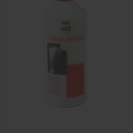
Zalven, crèmes, etherische olie
Massage accessoires
Massagetafels
Sportbraces
EHBO en BHV
Pedicure artikelen
Behandelstoel elektrisch
Aanbiedingen groothandel fysiotherapie en massage
Cursussen
Krukken