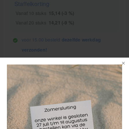
Staffelkorting
Vanaf 10 stuks
15,14 (-3 %)
Vanaf 20 stuks
14,21 (-9 %)
voor 15.00 besteld
dezelfde werkdag
verzonden!
GRATIS
bezorging va. €95,- excl. btw
14 dagen
retourgarantie
30 jaar
dé paramedisch specialist