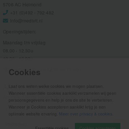
5706 AC Helmond
+31 (0)492 - 792 482
info@medivit.nl
Openingstijden:
Maandag t/m vrijdag
08.00 - 12.30u
13.00 - 16.00u
Cookies
Wij pauzeren tussen 12.30 en 13.00u
Aanmelden nieuwsbrief
Laat ons weten welke cookies we mogen plaatsen.
Wanneer essentiële cookies aanklikt verzamelen wij geen
Als eerste op de hoogte zijn van het laatste nieuws:
persoonsgegevens en help je ons de site te verbeteren.
Wanneer je Cookies accepteren aanklikt krijg je een
optimale website ervaring.
Meer over privacy & cookies
.
Essentiële cookies
Cookies accepteren