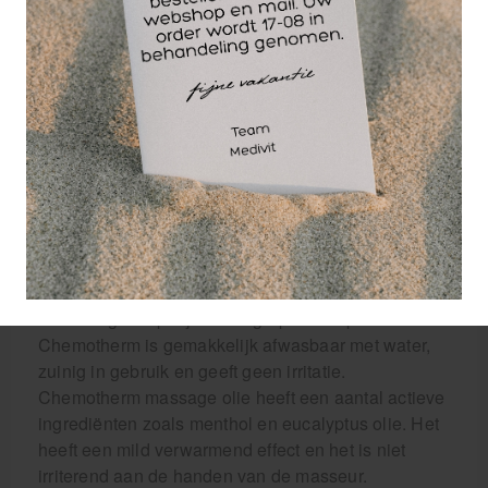
Chemotherm
massageolie is
misschien wel de
meest bekende
massage-olie onder
de sportmasseurs en
fysiotherapeuten.
Chemotherm heeft
een verwarmend effect op de huid en bevorderd zo
sneller de doorbloeding.
Een veilige hulp bij warming-up in de sport.
Chemotherm is gemakkelijk afwasbaar met water,
zuinig in gebruik en geeft geen irritatie.
Chemotherm massage olie heeft een aantal actieve
ingrediënten zoals menthol en eucalyptus olie. Het
heeft een mild verwarmend effect en het is niet
irriterend aan de handen van de masseur.