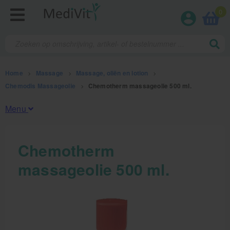
0
Home
>
Massage
>
Massage, oliën en lotion
>
Chemodis Massageolie
>
Chemotherm massageolie 500 ml.
Menu
Fysiotherapieproducten
Chemotherm
massageolie 500 ml.
Verbruiksmaterialen
Massage
Massage, oliën en lotion