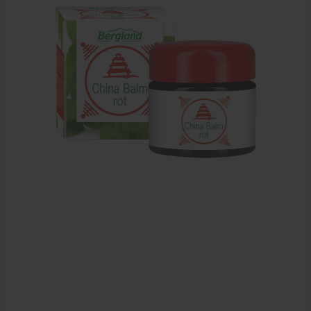
Zalven, crèmes, etherische olie
Massage accessoires
Massagetafels
Sportbraces
EHBO en BHV
Pedicure artikelen
Behandelstoel elektrisch
Aanbiedingen groothandel fysiotherapie en massage
Cursussen
Krukken