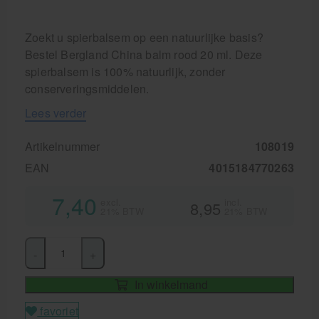
Zoekt u spierbalsem op een natuurlijke basis?
Bestel Bergland China balm rood 20 ml. Deze
spierbalsem is 100% natuurlijk, zonder
conserveringsmiddelen.
Lees verder
Artikelnummer
108019
EAN
4015184770263
7,40
excl.
incl.
8,95
21% BTW
21% BTW
-
+
In winkelmand
favoriet