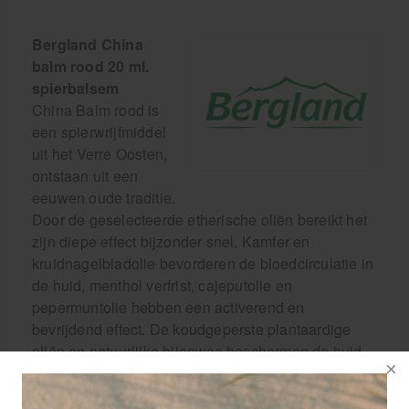
Bergland China
balm rood 20 ml.
spierbalsem
China Balm rood is
een spierwrijfmiddel
uit het Verre Oosten,
ontstaan uit een
eeuwen oude traditie.
Door de geselecteerde etherische oliën bereikt het
zijn diepe effect bijzonder snel. Kamfer en
kruidnagelbladolie bevorderen de bloedcirculatie in
de huid, menthol verfrist, cajeputolie en
pepermuntolie hebben een activerend en
bevrijdend effect. De koudgeperste plantaardige
oliën en natuurlijke bijenwas beschermen de huid
tegen uitdroging.