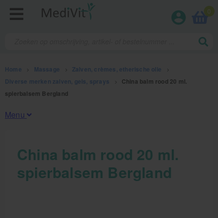
0
Home
>
Massage
>
Zalven, crèmes, etherische olie
>
Diverse merken zalven, gels, sprays
>
China balm rood 20 ml.
spierbalsem Bergland
Menu
Fysiotherapieproducten
China balm rood 20 ml.
spierbalsem Bergland
Verbruiksmaterialen
Massage
Massage, oliën en lotion