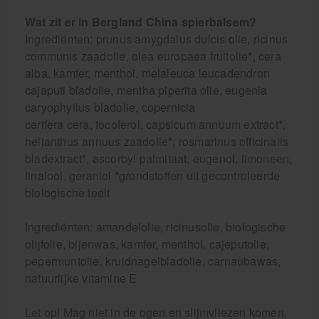
Wat zit er in Bergland China spierbalsem?
Ingrediënten: prunus amygdalus dulcis olie, ricinus
communis zaadolie, olea europaea fruitolie*, cera
alba, kamfer, menthol, melaleuca leucadendron
cajaputi bladolie, mentha piperita olie, eugenia
caryophyllus bladolie, copernicia
cerifera cera, tocoferol, capsicum annuum extract*,
helianthus annuus zaadolie*, rosmarinus officinalis
bladextract*, ascorbyl palmitaat, eugenol, limoneen,
linalool, geraniol *grondstoffen uit gecontroleerde
biologische teelt
Ingrediënten: amandelolie, ricinusolie, biologische
olijfolie, bijenwas, kamfer, menthol, cajeputolie,
pepermuntolie, kruidnagelbladolie, carnaubawas,
natuurlijke vitamine E
Let op! Mag niet in de ogen en slijmvliezen komen.