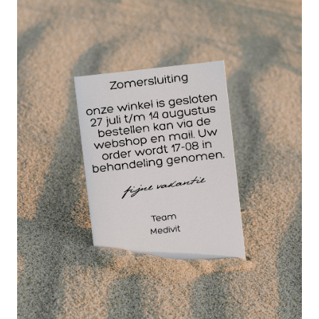
Waarom kiezen voor Bergland China balm
spierbalsem?
Bergland China balm bevat geen vaseline of
paraffine. Vooral producten die snel en diep moeten
intrekken, mogen deze componenten niet bevatten,
omdat minerale oliën niet in de huid doordringen,
maar de poriën sluiten. Het recept met amandelolie
en bijenwas dringt optimaal door en transporteert
de actieve ingrediënten naar waar ze zich moeten
ontvouwen. De ingrediënten bevorderen de
doorbloeding van de huid en zijn geschikt voor de
verzorging en massage van de gewrichten.
Wanneer gebruik je Bergland China balm?
Gebruik Bergland natuurlijke spierbalsem bij
spierpijn en gewrichtspijn. Bij vermoeide spieren na
inspanning kan China balm van Bergland helpen bij
het herstel. Ben je verkouden of krijg je weinig
lucht? Smeer dan China balm op de borst en rug.