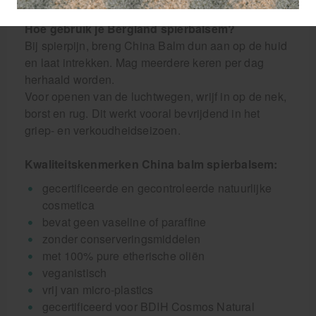
Hoe gebruik je Bergland spierbalsem?
Bij spierpijn, breng China Balm dun aan op de huid
en laat intrekken. Mag meerdere keren per dag
herhaald worden.
Voor openen van de luchtwegen, wrijf in op de nek,
borst en rug. Dit werkt vooral bevrijdend in het
griep- en verkoudheidseizoen.
Kwaliteitskenmerken China balm spierbalsem:
gecertificeerde en gecontroleerde natuurlijke
cosmetica
bevat geen vaseline of paraffine
zonder conserveringsmiddelen
met 100% pure etherische oliën
veganistisch
vrij van micro-plastics
gecertificeerd voor BDIH Cosmos Natural