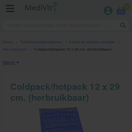
0
Home
>
Fysiotherapieproducten
>
Koude en warmte therapie
>
Hot cold pack
>
Coldpack/hotpack 12 x 29 cm. (herbruikbaar)
Menu
Fysiotherapieproducten
Coldpack/hotpack 12 x 29
cm. (herbruikbaar)
Oefentherapie
Koude en warmte therapie
Anatomie posters en skeletten
Meten en testen