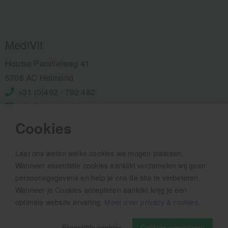
MediVit
Houtse Parallelweg 41
5706 AC Helmond
+31 (0)492 - 792 482
info@medivit.nl
Cookies
Openingstijden:
Maandag t/m vrijdag
Laat ons weten welke cookies we mogen plaatsen.
08.00 - 12.30u
Wanneer essentiële cookies aanklikt verzamelen wij geen
13.00 - 16.00u
persoonsgegevens en help je ons de site te verbeteren.
Wanneer je Cookies accepteren aanklikt krijg je een
Wij pauzeren tussen 12.30 en 13.00u
optimale website ervaring.
Meer over privacy & cookies
.
Aanmelden nieuwsbrief
Essentiële cookies
Cookies accepteren