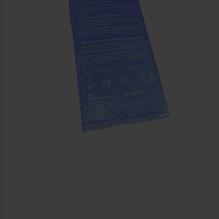
Dry Needling
Echogel & Ultrasoundgel
Verbruiksmaterialen
Massage
Massagetafels
Sportbraces
EHBO en BHV
Pedicure artikelen
Behandelstoel elektrisch
Aanbiedingen groothandel fysiotherapie en massage
Cursussen