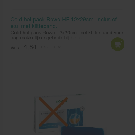
Cold-hot pack Rowo HF 12x29cm. inclusief
etui met klitteband.
Cold-hot pack Rowo 12x29cm. met klittenband voor
nog makkelijker gebruik bij blessures. Helpt bij
verstuikingen, spierscheuringen, kneuzingen en
4,64
EXCL. BTW
hoofdpijn enz.
Vanaf