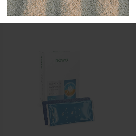
Coldpack instant 14 x 17 cm. Rowo voor eenmalig
gebruik.
1,50
EXCL. BTW
Vanaf