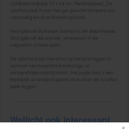
Coldpack/hotpack 12 x 29 cm. (herbruikbaar). De
cold/hot pack is een met gel gevulde kompres voor
meermalig koud en/of warm gebruik.
Voor gebruik bij koelen; koelen in het diepvriesvak.
Voor gebruik als warmte; verwarmen in de
magnetron of heet water.
De cold/hot pack niet direct op de huid leggen in
verband met mogelijke bevriezings- of
verbrandingsverschijnselen. Het beste kunt u een
theedoek of handoek tussen de huid en de cold/hot
pack leggen.
Wellicht ook interessant