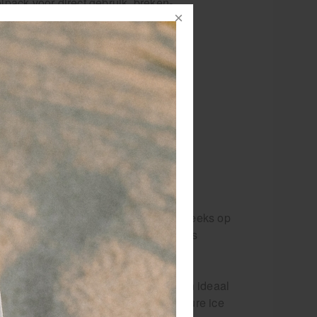
lpack voor direct gebruik, breken-
hudden-gebruiken
reikt binnen enkele seconden 0ºC
or éénmalig gebruik bij blessures
. Schud krachtig gedurende een paar
 te behandelen gebied, niet rechtstreeks op
or gebruik bij (sport-)blessures zoals
dan onze instant coldpacks, deze zijn ideaal
dig weg gooien en geen gedoe met dure ice