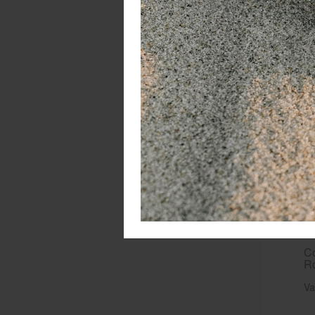
C
R
Co
Ro
Va