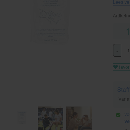
Lees ve
Artikel
1
-
favor
Staff
Vanaf
vo
ve