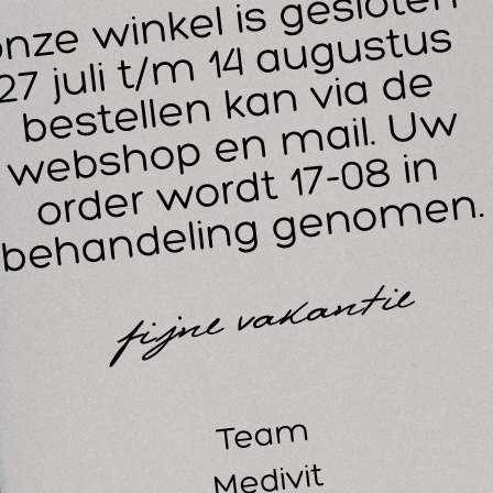
cks die weer de vriezer in moeten en die waarschijnlijk niet 
igenschappen en gebruik van een instant coldpack:
orboor of open de zak niet, zelfs niet na gebruik.
bruik de zak alleen als deze goed gesloten is.
menstelling: Water, ureum.
nvoudig en onmiddellijk gebruik.
 kou bereikt binnen enkele seconden 0ºC.
npasbaar, hardt niet uit.
oog koud zonder te druppelen.
orkoeling is niet nodig.
nmalig gebruik.
metingen: 20cm x 13cm.
dividuele verpakking. Complete doos: 48 stuks.
ellicht ook interessant