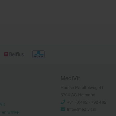
gebruik en een natuurlijke 
MediVit
Houtse Parallelweg 41
5706 AC Helmond
+31 (0)492 - 792 482
Vit
info@medivit.nl
 en winkel