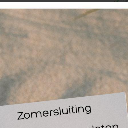
Co
sc
be
Vo
stant coldpack 20 x 13 cm.
ijp de verpakking stevig samen om de binnenzak te "breken"
conden. Breng een doek of handdoek aan tussen de zak en het
 huid aanbrengen. Gooi na gebruik de instant coldpack weg. Vo
rstuikingen, blauwe plekken en kneuzingen.
 zoek naar een betaalbare coldpack voor direct gebruik? Pak 
or sportkantines, evenementen en EHBO. Na gebruik eenvou