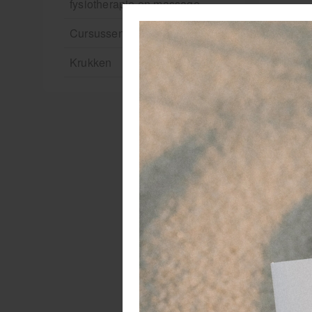
fysiotherapie en massage
Cursussen
Krukken
In
Kn
se
de
ve
Op
vo