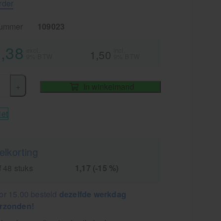
rder
nummer
109023
,38
excl.
incl.
1,50
9% BTW
9% BTW
+
In winkelmand
iet
elkorting
 48 stuks
1,17 (-15 %)
or 15.00 besteld
dezelfde werkdag
rzonden!