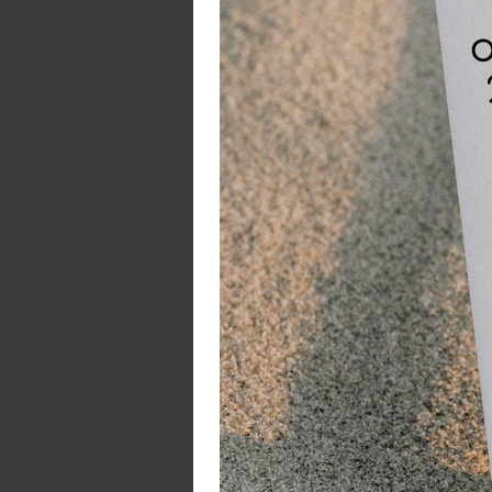
pa
E
Do
Ge
Sa
Ee
De
Aa
Dr
Vo
Ee
Af
In
W