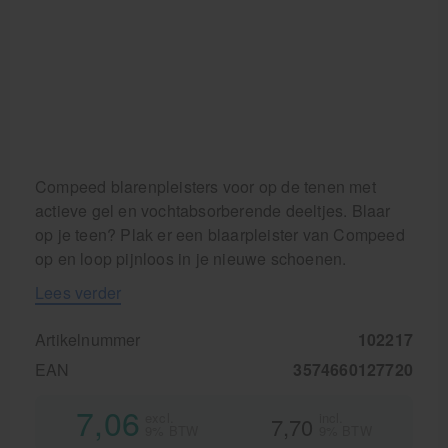
Compeed blarenpleisters voor op de tenen met
actieve gel en vochtabsorberende deeltjes. Blaar
op je teen? Plak er een blaarpleister van Compeed
op en loop pijnloos in je nieuwe schoenen.
Lees verder
Artikelnummer
102217
EAN
3574660127720
7,06
excl.
incl.
7,70
9% BTW
9% BTW