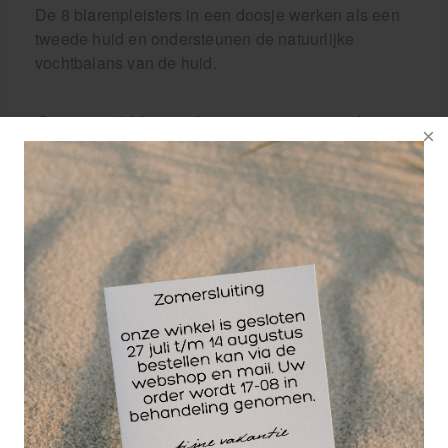
De 8 blarenpleisters in een doosje werken als een
tweede huid en ondersteunen de natuurlijke
vochtbalans van de huid.
Compeed blarenpleisters zijn meerdere
dagen achter elkaar te gebruiken.
Afmeting: 1,7 x 5,1 cm. / doosje á 8 pleisters
Wellicht ook interessant