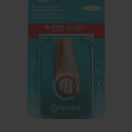
Sportbraces
EHBO en BHV
Verbandtrommels
Pleisters
Verband
Brandwonden verzorging
Desinfectie middelen
Handschoenen en bescherming
Medische hulpmiddelen
Veiligheidshesjes
Diversen EHBO en BHV
Pedicure artikelen