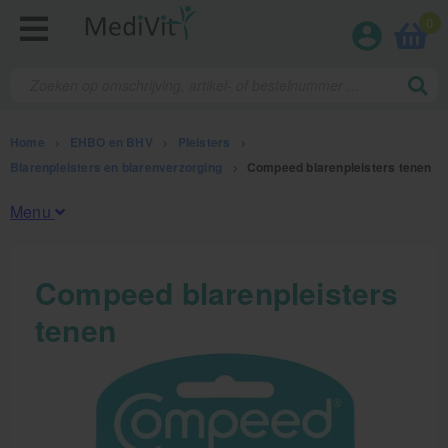
0
Home
>
EHBO en BHV
>
Pleisters
>
Blarenpleisters en blarenverzorging
>
Compeed blarenpleisters tenen
Menu
Fysiotherapieproducten
Compeed blarenpleisters
tenen
Verbruiksmaterialen
Massage
Massagetafels