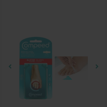
Behandelstoel elektrisch
Aanbiedingen groothandel fysiotherapie en massage
Cursussen
Krukken