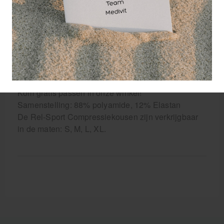
optimaal wordt ondersteund. Dit stimuleert de
bloedstroom, waardoor afvalstoffen en koolzuurgas
beter worden afgevoerd. De voetzool van de Rel-
Sport compressiekous is voorzien van een dubbele
weeflaag. De eerste laag absorbeert het zweet van
de huid en de tweede laag verdampt het zweet uit
de eerste laag.
Kom gratis passen in onze winkel!
Samenstelling: 88% polyamide, 12% Elastan
De Rel-Sport Compressiekousen zijn verkrijgbaar
in de maten: S, M, L, XL.