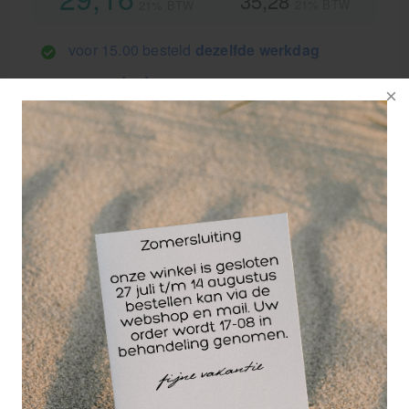
35,28
21% BTW
21% BTW
voor 15.00 besteld
dezelfde werkdag
verzonden!
GRATIS
bezorging va. €95,- excl. btw
14 dagen
retourgarantie
30 jaar
dé paramedisch specialist
De Medilast compressiekous Rel-Sport levert een
gedoseerde druk die vanaf de enkel tot de knie
afloopt Waardoor van de 'spierpompwerking' de kuit