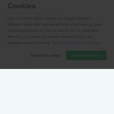
Cookies
Aanmelden nieuwsbrief
Laat ons weten welke cookies we mogen plaatsen.
Als eerste op de hoogte zijn van het laatste nieuws:
Wanneer essentiële cookies aanklikt verzamelen wij geen
persoonsgegevens en help je ons de site te verbeteren.
Wanneer je Cookies accepteren aanklikt krijg je een
optimale website ervaring.
Meer over privacy & cookies
.
Essentiële cookies
Cookies accepteren
Volg ons op
Verzendinformatie / retourbeleid
Sitemap