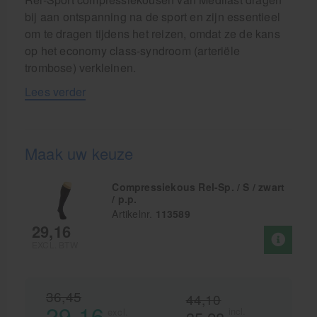
bij aan ontspanning na de sport en zijn essentieel
om te dragen tijdens het reizen, omdat ze de kans
op het economy class-syndroom (arteriële
trombose) verkleinen.
Lees verder
Maak uw keuze
Compressiekous Rel-Sp. / S / zwart
/ p.p.
Artikelnr.
113589
29,16
EXCL. BTW
36,45
44,10
29,16
incl.
excl.