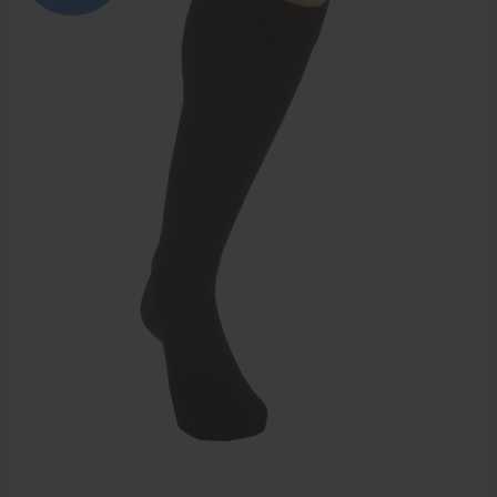
Elleboogbrace
Rugbrace
Enkelbrace
Kniebrace
Pols- en duimbrace
Compressiekleding
Beenbrace
Inlegzooltjes en hakstukjes
Nekbrace en hoofdbescherming
EHBO en BHV
Pedicure artikelen