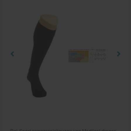
Behandelstoel elektrisch
Aanbiedingen groothandel fysiotherapie en massage
Cursussen
Krukken
Rel-Sport compressiekousen van Medilast dragen