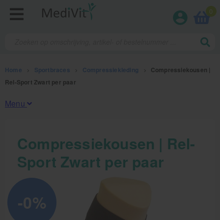
0
Home
>
Sportbraces
>
Compressiekleding
>
Compressiekousen |
Rel-Sport Zwart per paar
Menu
Fysiotherapieproducten
Compressiekousen | Rel-
Sport Zwart per paar
Verbruiksmaterialen
Massage
-0%
Massagetafels
Sportbraces