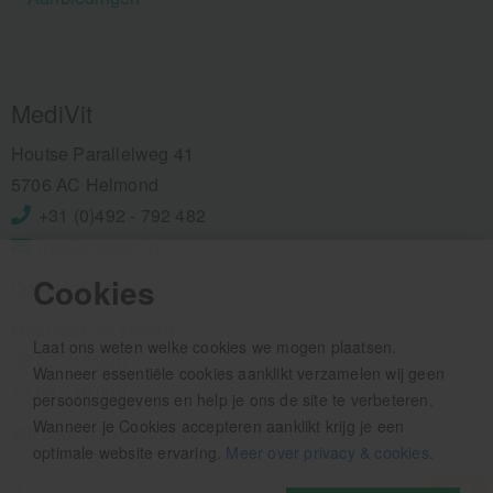
MediVit
Houtse Parallelweg 41
5706 AC Helmond
+31 (0)492 - 792 482
info@medivit.nl
Cookies
Openingstijden:
Maandag t/m vrijdag
Laat ons weten welke cookies we mogen plaatsen.
08.00 - 12.30u
Wanneer essentiële cookies aanklikt verzamelen wij geen
13.00 - 16.00u
persoonsgegevens en help je ons de site te verbeteren.
Wanneer je Cookies accepteren aanklikt krijg je een
Wij pauzeren tussen 12.30 en 13.00u
optimale website ervaring.
Meer over privacy & cookies
.