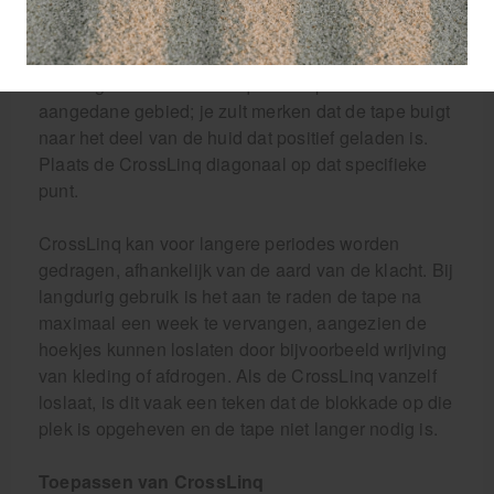
komt met je vingers, waardoor de werking optimaal
blijft.
Beweeg met de CrossLinq aan de pincet over het
aangedane gebied; je zult merken dat de tape buigt
naar het deel van de huid dat positief geladen is.
Plaats de CrossLinq diagonaal op dat specifieke
punt.
CrossLinq kan voor langere periodes worden
gedragen, afhankelijk van de aard van de klacht. Bij
langdurig gebruik is het aan te raden de tape na
maximaal een week te vervangen, aangezien de
hoekjes kunnen loslaten door bijvoorbeeld wrijving
van kleding of afdrogen. Als de CrossLinq vanzelf
loslaat, is dit vaak een teken dat de blokkade op die
plek is opgeheven en de tape niet langer nodig is.
Toepassen van CrossLinq