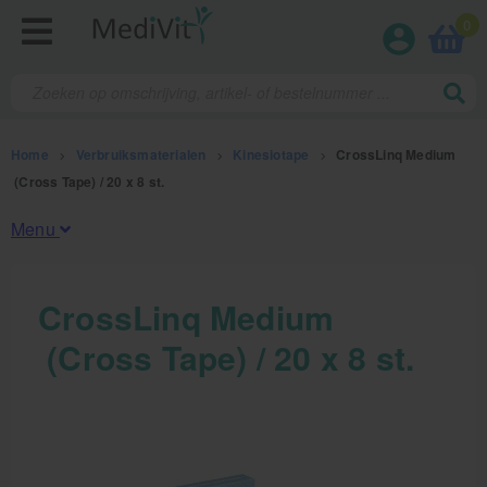
0
Home
>
Verbruiksmaterialen
>
Kinesiotape
>
CrossLinq Medium
(Cross Tape) / 20 x 8 st.
Menu
Fysiotherapieproducten
CrossLinq Medium
(Cross Tape) / 20 x 8 st.
Verbruiksmaterialen
Kinesiotape
Sporttape
Bandages en zwachtels