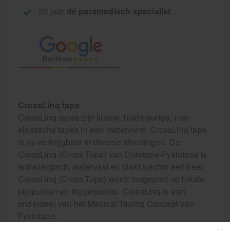
30 jaar
dé paramedisch specialist
CrossLinq tape
CrossLinq tapes zijn kleine, huidkleurige, niet-
elastische tapes in een rastervorm. CrossLinq tape
is nu verkrijgbaar in diverse afmetingen. De
CrossLinq (Cross Tape) van Curetape-Fysiotape is
antiallergisch, watervast en plakt slechts een keer.
CrossLinq (Cross Tape) wordt toegepast op lokale
pijnpunten en triggerpoints. CrossLinq is een
onderdeel van het Medical Taping Concept van
Fysiotape.