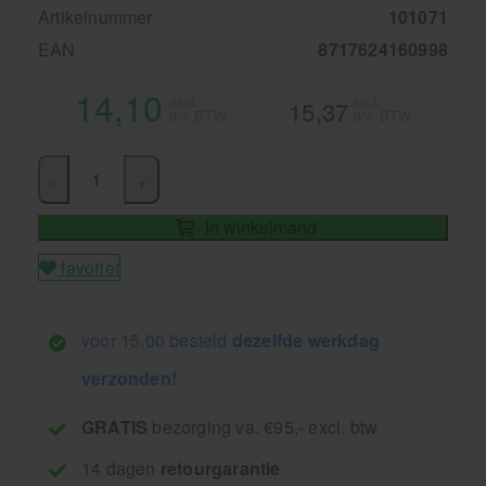
Artikelnummer
101071
EAN
8717624160998
14,10
excl.
incl.
15,37
9% BTW
9% BTW
-
+
In winkelmand
favoriet
voor 15.00 besteld
dezelfde werkdag
verzonden!
GRATIS
bezorging va. €95,- excl. btw
14 dagen
retourgarantie