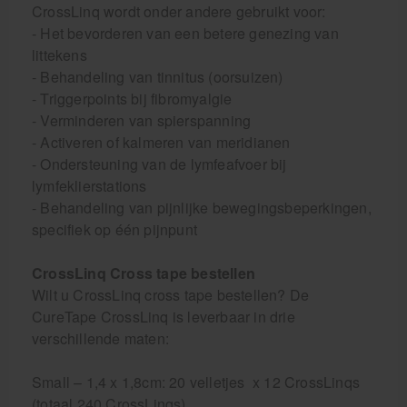
CrossLinq wordt onder andere gebruikt voor:
- Het bevorderen van een betere genezing van
littekens
- Behandeling van tinnitus (oorsuizen)
- Triggerpoints bij fibromyalgie
- Verminderen van spierspanning
- Activeren of kalmeren van meridianen
- Ondersteuning van de lymfeafvoer bij
lymfeklierstations
- Behandeling van pijnlijke bewegingsbeperkingen,
specifiek op één pijnpunt
CrossLinq Cross tape bestellen
Wilt u CrossLinq cross tape bestellen? De
CureTape CrossLinq is leverbaar in drie
verschillende maten:
Small – 1,4 x 1,8cm: 20 velletjes x 12 CrossLinqs
(totaal 240 CrossLinqs)