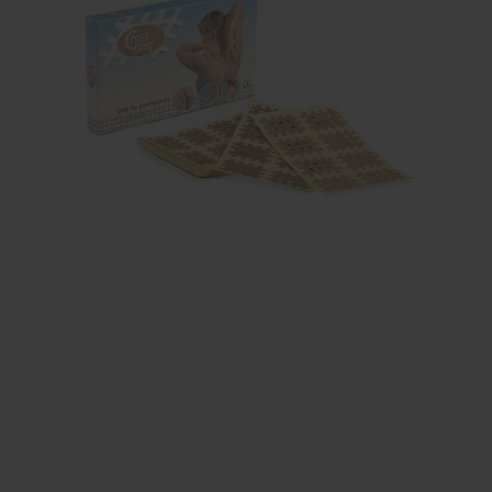
Farmaceutische artikelen
Verzorgingskoffers | Bidonkratten
Voedingssupplementen
Huidverzorging
Massage
Massagetafels
Sportbraces
EHBO en BHV
Pedicure artikelen
Behandelstoel elektrisch
Aanbiedingen groothandel fysiotherapie en massage