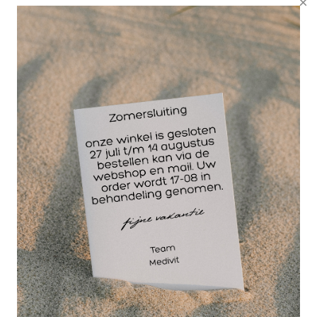
Werking van CrossLinq
CrossLinq tapes zijn elektrostatisch geladen en
worden geleverd op releasepapier met een speciale
coating. Wanneer de tapes van het releasepapier
worden verwijderd, behouden ze hun
elektrostatische lading. Ons lichaam kan uit balans
raken door ziekte of andere kwalen, waarbij de
positieve en negatieve ladingen verstoord zijn.
Door CrossLinq op de juiste plek aan te brengen,
helpt het via de huid en receptoren het lichaam
opnieuw in balans te brengen, wat kan leiden tot
vermindering van klachten en pijn.
Toepassing van CrossLinq
Om CrossLinq (ook bekend als CrossTape) op de
meest effectieve manier aan te brengen, wordt het
aanbevolen om een plastic pincet of houten prikker
te gebruiken. Dit voorkomt dat de tape in contact