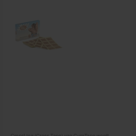
Cursussen
Krukken
CrossLinq (Cross Tape) van CureTape wordt