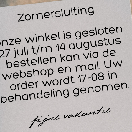
pping cup facial 4 stuks bestaat uit 2 mini cups en twee med
ni cups zijn geschikt voor de behandeling van oogcontouren 
rden voor de rest van het gezicht, hals en decolleté gebruikt.
 een vacuüm te creëren en te verplaatsen over de huid. Geb
oedende) massage crème die geschikt is voor het gezicht. Bou
or meer vacuüm te creëren met de cups. Deze intensieve bi
n gladder en steviger huidoppervlak.
fecten:
Activeren van de bloedsomloop
Aanmaak van collageen en elastine wordt gestimuleerd
Zorgt voor een diepe reiniging van de poriën
Verwijderen van dode huidcellen en talg
Verbetering en zachter worden van littekens