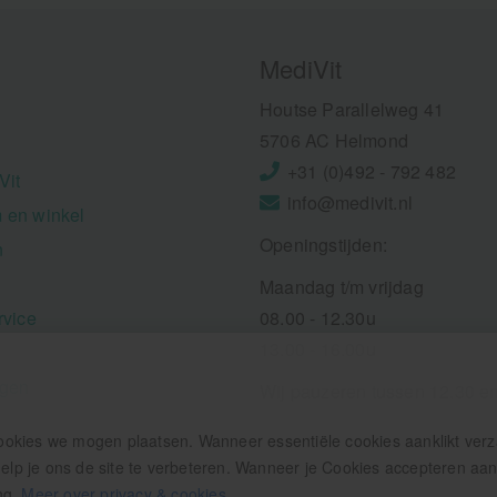
MediVit
Houtse Parallelweg 41
5706 AC Helmond
+31 (0)492 - 792 482
Vit
info@medivit.nl
 en winkel
Openingstijden:
n
Maandag t/m vrijdag
rvice
08.00 - 12.30u
13.00 - 16.00u
ngen
Wij pauzeren tussen 12.30 e
ookies we mogen plaatsen. Wanneer essentiële cookies aanklikt ver
p je ons de site te verbeteren. Wanneer je Cookies accepteren aankl
ng.
Meer over privacy & cookies
.