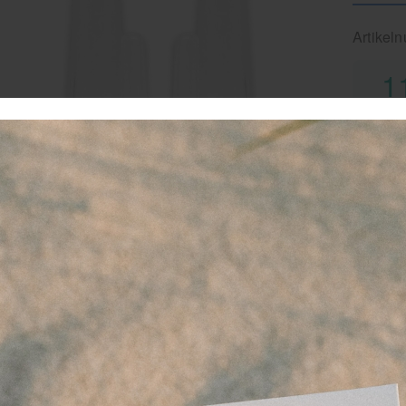
Artikel
1
-
favor
vo
ve
G
14
30