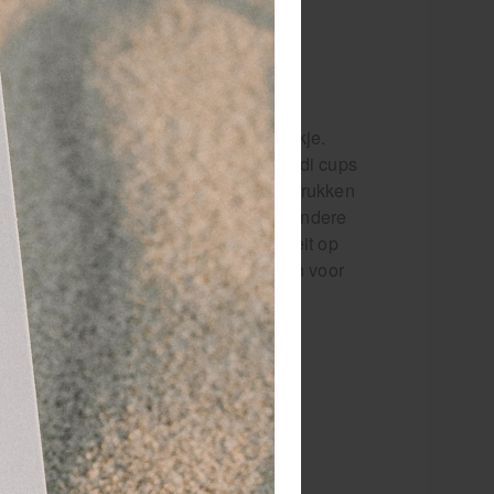
i cups verpakt in een handig opbergzakje.
en voor de rimpels op de bovenlip. Medi cups
 De cupping cups zijn makkelijk in te drukken
ruik daarbij de FASCIQ crème of een andere
w tijdens de behandeling de intensiteit op
ndweefsel gezichtsmassage kan zorgen voor