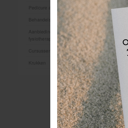
Pedicure artikelen
Behandelstoel elektrisch
Aanbiedingen groothandel
Cu
fysiotherapie en massage
Mi
wo
Cursussen
om
Krukken
(v
do
ee
Ef