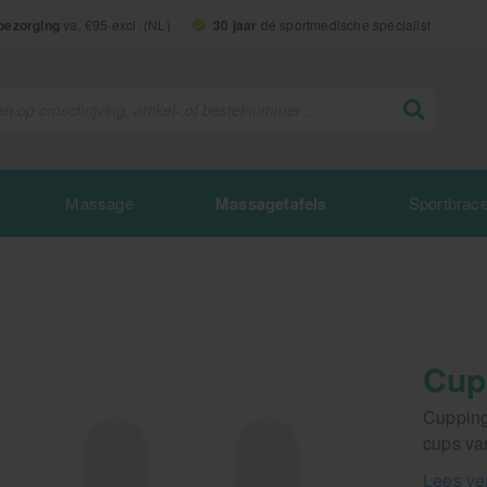
 bezorging
va. €95 excl. (NL)
30 jaar
dé sportmedische specialist
Massage
Massagetafels
Sportbrac
Cupp
Cupping
cups van
Lees ve