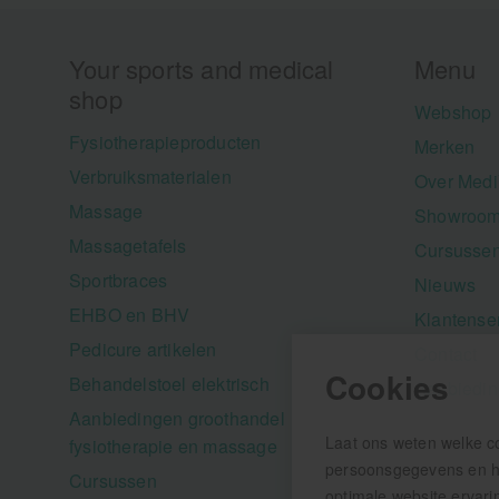
Your sports and medical
Menu
shop
Webshop
Fysiotherapieproducten
Merken
Verbruiksmaterialen
Over Medi
Massage
Showroom
Massagetafels
Cursusse
Sportbraces
Nieuws
EHBO en BHV
Klantense
Pedicure artikelen
Contact
Cookies
Behandelstoel elektrisch
Aanbiedi
Aanbiedingen groothandel
Laat ons weten welke c
fysiotherapie en massage
persoonsgegevens en hel
Cursussen
optimale website ervari