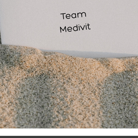
Vermindering van rimpels
meting (hoogte x diameter):
Medi cup: 3,8 cm x 8 cm
Mini cup: 1,5 cm x 5 cm