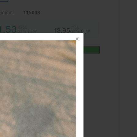
nummer
115038
1,53
excl.
incl.
13,95
21% BTW
21% BTW
+
In winkelmand
iet
or 15.00 besteld
dezelfde werkdag
rzonden!
RATIS
bezorging va. €95,- excl. btw
 dagen
retourgarantie
 jaar
dé paramedisch specialist