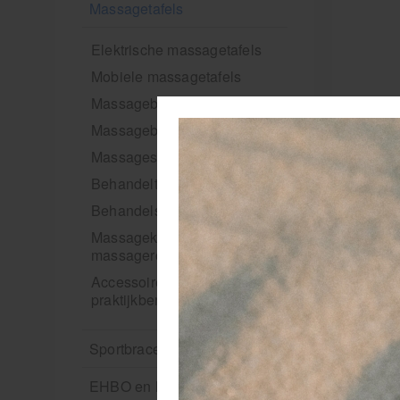
Massagetafels
Elektrische massagetafels
Mobiele massagetafels
Massagebanken elektrisch
Massagebedden
Massagestoel
Behandeltafels
Behandelstoelen
Massagekussens en
massagerollen
Accessoires en
praktijkbenodigdheden
Sportbraces
EHBO en BHV