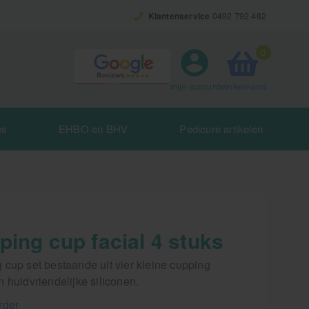
Klantenservice
0492 792 482
0
winkelmand
mijn account
es
EHBO en BHV
Pedicure artikelen
ing cup facial 4 stuks
 cup set bestaande uit vier kleine cupping
 huidvriendelijke siliconen.
rder