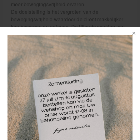
meer bewegingsvrijheid ervaren.
De doelstelling is het vergroten van de
bewegingsvrijheid waardoor de cliënt makkelijker
kan bewegen en oefenen. De liftende werking van
Kinesiotape stimuleert de afvoer van oedeem en
afvalstoffen en zorgt voor druk- en pijnvermindering
in het weefsel.
De bewegingsvrijheid neemt toe waardoor het
herstelproces bevorderd wordt.
Dit betekent een sneller herstel.
Eigenschappen van de tape:
Kinesiotape is niet te vergelijken met sporttape, de
tape is:
Van een speciaal soort textiel die geweven is
als de huid.
Elastisch en rekbaar tot 140%.
Ventilerend.