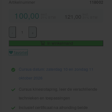
Artikelnummer
118002
100,00
excl.
incl.
121,00
21% BTW
21% BTW
-
+
In winkelmand
favoriet
Cursus datum: zaterdag 10 en zondag 11
oktober 2026
Cursus kinesiotaping, leer de verschillende
technieken en toepassingen
Inclusief certificaat na afronding beide