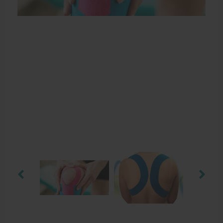
EHBO en BHV
Pedicure artikelen
Behandelstoel elektrisch
Aanbiedingen groothandel fysiotherapie en massage
Cursussen
Krukken