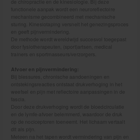
de chiropractie en de kinesiologie. Bij deze
functionele aanpak wordt een neuroreflectoire
mechanisme gecombineerd met mechanische
sturing. Kinesiotaping versnelt het genezingsproces
en geeft pijnvermindering.
De methode wordt wereldwijd succesvol toegepast
door fysiotherapeuten, (sport)artsen, medical
trainers en sportmasseurs/verzorgers.
Afvoer en pijnvermindering:
Bij blessures, chronische aandoeningen en
ontstekingsreacties ontstaat drukverhoging in het
weefsel en pijn met reflectoire aanpassingen in de
fascia.
Door deze drukverhoging wordt de bloedcirculatie
en de lymfe-afvoer belemmerd, waardoor de druk
op de nociceptoren toeneemt. Het lichaam vertaalt
dit als pijn.
Meteen na het tapen wordt vermindering van pijn en