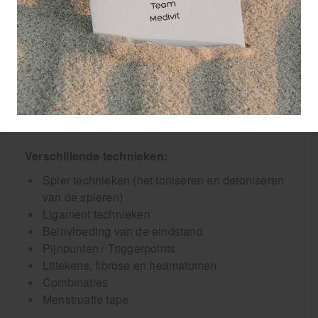
Lucht doorlatend.
Vochtbestendig waardoor je ermee kunt
douchen en zwemmen.
(Meestal) hypoallergeen.
Makkelijk te knippen.
Meerdere dagen te dragen.
Gemakkelijk weer te verwijderen van de huid en
laat geen lijmsporen achter.
Verschillende technieken:
Spier technieken (het toniseren en detoniseren
van de spieren)
Ligament technieken
Beinvloeding van de eindstand
Pijnpunten / Triggerpoints
Littekens, fibrose en heamatomen
Combinaties
Menstruatie tape