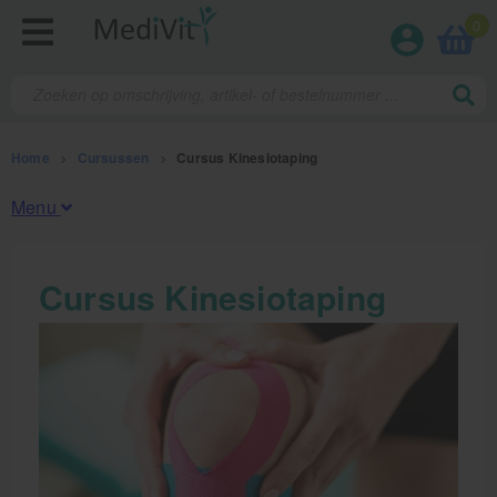
0
Home
>
Cursussen
>
Cursus Kinesiotaping
Menu
Fysiotherapieproducten
Cursus Kinesiotaping
Verbruiksmaterialen
Massage
Massagetafels
Sportbraces