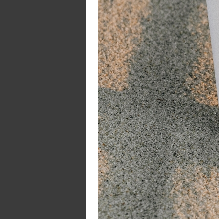
- 
- 
- 
- 
Bi
on
ve
Me
ac
mo
Pr
- 
-
- 
- 
- 