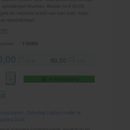
ia opleidingen Nuenen. Betaal nu € 50,00
fgeld en verzeker jezelf van een plek, maar
ken beschikbaar!
rder
nummer
118003
0,00
excl.
incl.
60,50
21% BTW
21% BTW
+
In winkelmand
iet
rsus datum: Zaterdag [ datum nader te
palen] 2026
rsus manuele lymfedrainage, biedt hulp bij