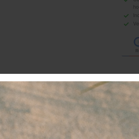
ho
In
Ve
ursus Manuele Lymfedrainage Zaterdag [ datum nader te 
at is Manuele Lymfedrainage (MLD)?
nuele lymfedrainage is een speciale massagetechniek die het
akt gebruik van zachte, ritmische bewegingen met minder dru
et alleen voor een betere afvoer van vocht en afvalstoffen, m
rstelproces van het lichaam. Met MLD-technieken leer je hoe 
nder de bloedtoevoer te verhogen. Dit onderscheidt MLD va
ocessen stimuleren maar niet altijd effectief zijn voor drain