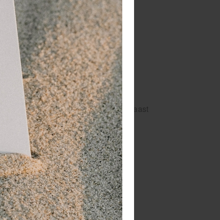
holtes, wat kan leiden tot hoofdpijn,
uid. Ook klachten zoals rimpels,
 hierdoor ontstaan.
n wordt het herstel bevorderd. Daarnaast
panning, betere slaapkwaliteit en een