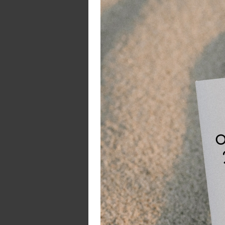
be
V
- 
- 
- 
De
ve
af
I
ML
- 
- 
- 
- 
- 