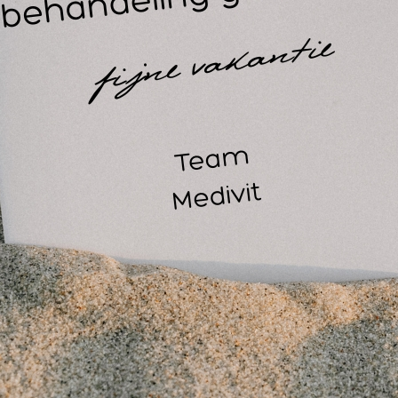
Reiniging van het lymfestelsel
Slapeloosheid
Vermoeidheid
Stress
j een verminderde lymfeafvoer kan vocht zich ophopen in de bij
tstekingen en huidproblemen zoals acne, wallen of een vale h
rminderde huidelasticiteit en chronische vermoeidheid kunnen
t MLD-technieken wordt vocht afgevoerd, nemen klachten af e
tiveert MLD het vegetatieve zenuwstelsel, wat zorgt voor onts
gelijke verlaging van de bloeddruk.
aktische informatie over de cursus
Duur: 1 dag van 10:00 tot 16:00 uur
Zaterdag [ datum nader te bepalen] 2026.
Kosten: €150,00 excl. 21% BTW per persoon
Handout
Inclusief verzorgde lunch