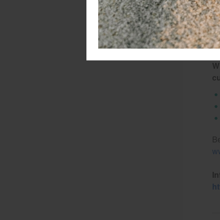
- 
Lo
5
Wi
c
Be
ww
In
ht