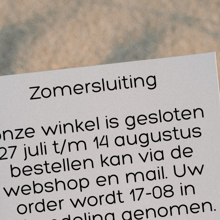
handelen we het gezicht, de hals, nek en schedel.
oordelen van MLD
Betere afvoer van afvalstoffen
Stimulatie van celvernieuwing
Aanmaak van nieuwe lymfevaatjes
ze techniek wordt vooral toegepast op plaatsen waar vochtop
rzameld. Door de zachte aanrakingen worden lymfeklieren ges
valstoffen af te voeren.
ndicaties voor MLD Gezichtsdrainage
D kan helpen bij:
Hoofdpijn
Migraine
(Chronische) verkoudheid
Verstopte bijholtes
Voorhoofdsholteontsteking (sinusitis)