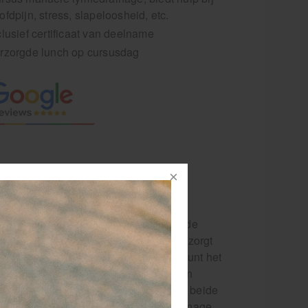
ofdpijn, stress, slapeloosheid, etc.
clusief certificaat van deelname
rzorgde lunch op cursusdag
bepalen] 2026.
 lymfestelsel stimuleert. Deze methode
k dan bij een klassieke massage. Dit zorgt
aar werkt ook ontspannend en ondersteunt het
je de afvoer van vocht kunt bevorderen
n andere massagetechnieken, die vaak beide
age. Tijdens de cursus MLD Gezichtsdrainage