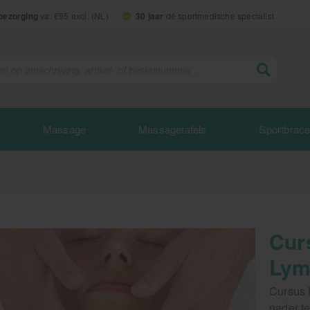
 bezorging
va. €95 excl. (NL)
30 jaar
dé sportmedische specialist
Massage
Massagetafels
Sportbrac
Cur
Lym
Cursus 
nader t