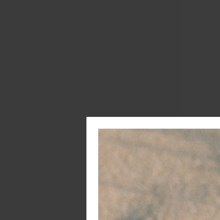
C
W
Ma
ma
ni
he
zo
pr