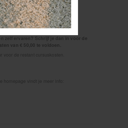
 zelf ervaren? Schrijf je dan in voor de
osten van € 50,00 te voldoen.
 voor de restant cursuskosten.
 homepage vindt je meer info: