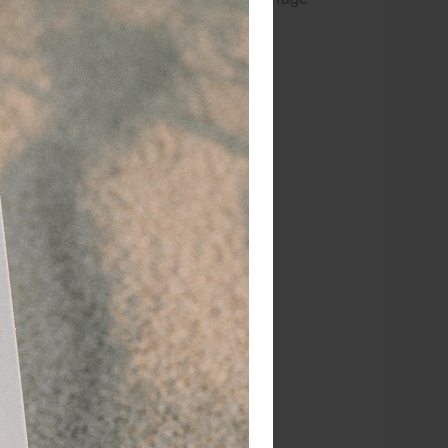
hoping en afvalstoffen zich hebben
timuleerd, wat helpt om vocht en