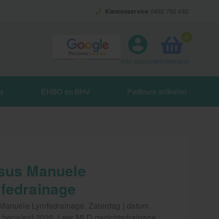
Klantenservice
0492 792 482
0
winkelmand
mijn account
es
EHBO en BHV
Pedicure artikelen
sus Manuele
fedrainage
Manuele Lymfedrainage. Zaterdag [ datum
e bepalen] 2026. Leer MLD gezichtsdrainage