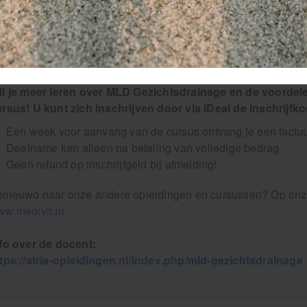
Inclusief: Certificaat van deelname
catie: De Pinckart 46-H
674 CC Nuenen
l je meer leren over MLD Gezichtsdrainage en de voordelen
ursus!
U kunt zich inschrijven door via iDeal de inschrijfk
Een week voor aanvang van de cursus ontvang je een factuur
Deelname kan alleen na betaling van volledige bedrag.
Geen refund op inschrijfgeld bij afmelding!
nieuwd naar onze andere opleidingen en cursussen? Op onze
w.medivit.nl
fo over de docent:
tps://atria-opleidingen.nl/index.php/mld-gezichtsdrainage