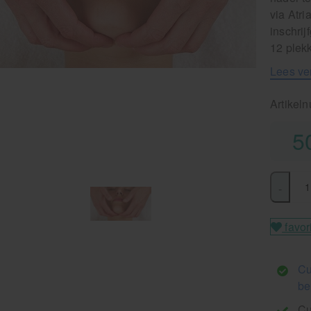
via Atr
inschrij
12 plek
Lees ve
Artikel
5
-
favor
Cu
be
Cu