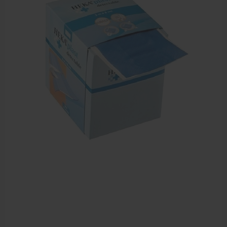
Sportbraces
EHBO en BHV
Verbandtrommels
Pleisters
Verband
Brandwonden verzorging
Desinfectie middelen
Handschoenen en bescherming
Medische hulpmiddelen
Veiligheidshesjes
Diversen EHBO en BHV
Pedicure artikelen