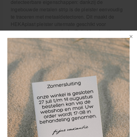
detecteerbare eigenschappen: dankzij de
ingebouwde metalen strip is de pleister eenvoudig
te traceren met metaaldetectoren. Dit maakt de
HEKAplast pleister uitermate geschikt voor
omgevingen waar voedselveiligheid en hygiëne de
hoogste prioriteit hebben en contaminatie
voorkomen moet worden.
De opvallende blauwe kleur zorgt ervoor dat de
pleister ook visueel makkelijk te herkennen is
tijdens inspecties, wat essentieel is in
productielijnen en voedselverwerkende ruimtes
waar blauwe pleisters standaard worden gebruikt
om contaminatie snel te kunnen detecteren.
De pleisterrol wordt geleverd in een handige
dispenserdoos, waardoor u snel, hygiënisch en met
één hand de pleister op maat kunt knippen. Dit
verhoogt de efficiëntie en zorgt voor minder