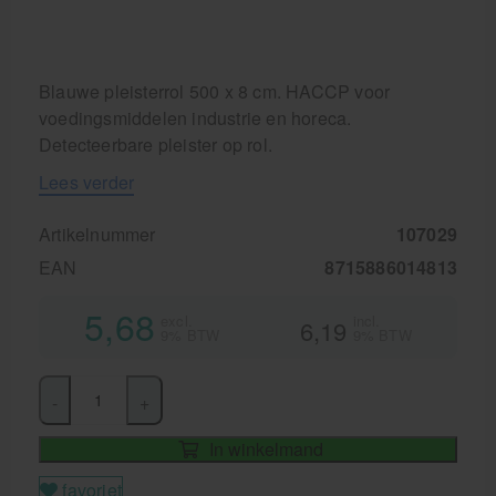
Blauwe pleisterrol 500 x 8 cm. HACCP voor
voedingsmiddelen industrie en horeca.
Detecteerbare pleister op rol.
Lees verder
Artikelnummer
107029
EAN
8715886014813
5,68
excl.
incl.
6,19
9% BTW
9% BTW
-
+
In winkelmand
favoriet