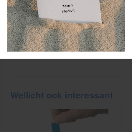
verspilling, wat vooral in drukke werkomgevingen
een groot voordeel is.
Het materiaal van de pleister is duurzaam, flexibel
en vochtbestendig, waardoor de pleister
comfortabel draagt en goed blijft zitten, zelfs in natte
of vettige omgevingen zoals keukens of
productiehallen.
Wellicht ook interessant