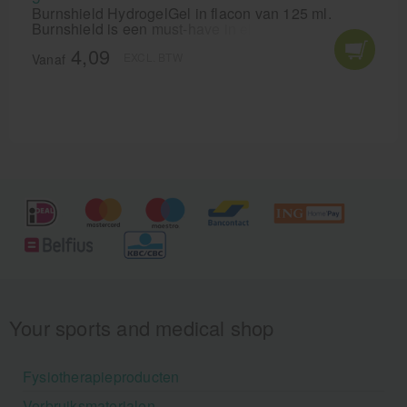
Burnshield HydrogelGel in flacon van 125 ml.
Burnshield is een must-have in elke verbandkoffer.
Burnshield voor behandeling van brandwonden in
4,09
EXCL. BTW
de acute fase.
Vanaf
Your sports and medical shop
Fysiotherapieproducten
Verbruiksmaterialen