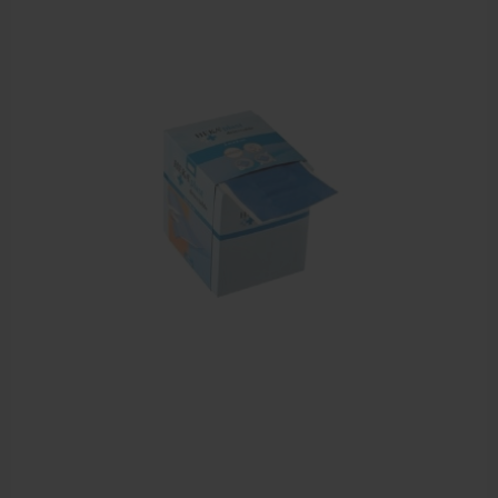
Behandelstoel elektrisch
Aanbiedingen groothandel fysiotherapie en massage
Cursussen
Krukken