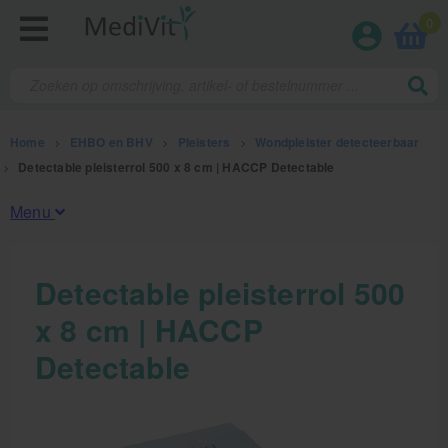
0
Home
>
EHBO en BHV
>
Pleisters
>
Wondpleister detecteerbaar
>
Detectable pleisterrol 500 x 8 cm | HACCP Detectable
Menu
Fysiotherapieproducten
Detectable pleisterrol 500
x 8 cm | HACCP
Verbruiksmaterialen
Detectable
Massage
Massagetafels