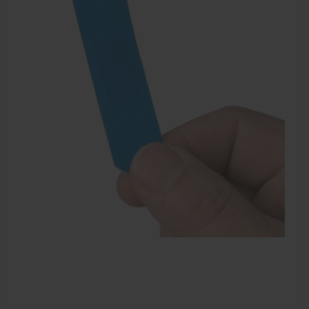
Sportbraces
EHBO en BHV
Verbandtrommels
Pleisters
Verband
Brandwonden verzorging
Desinfectie middelen
Handschoenen en bescherming
Medische hulpmiddelen
Veiligheidshesjes
Diversen EHBO en BHV
Pedicure artikelen