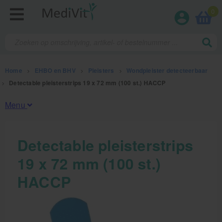
0
Home
>
EHBO en BHV
>
Pleisters
>
Wondpleister detecteerbaar
>
Detectable pleisterstrips 19 x 72 mm (100 st.) HACCP
Menu
Fysiotherapieproducten
Detectable pleisterstrips
19 x 72 mm (100 st.)
Verbruiksmaterialen
HACCP
Massage
Massagetafels