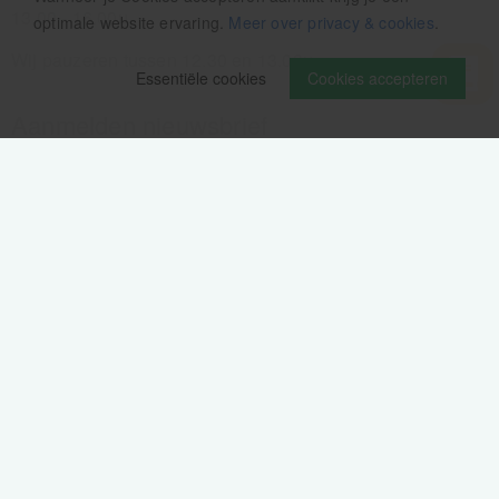
13.00 - 16.00u
optimale website ervaring.
Meer over privacy & cookies
.
Wij pauzeren tussen 12.30 en 13.00u
Essentiële cookies
Cookies accepteren
Aanmelden nieuwsbrief
Als eerste op de hoogte zijn van het laatste nieuws:
Volg ons op