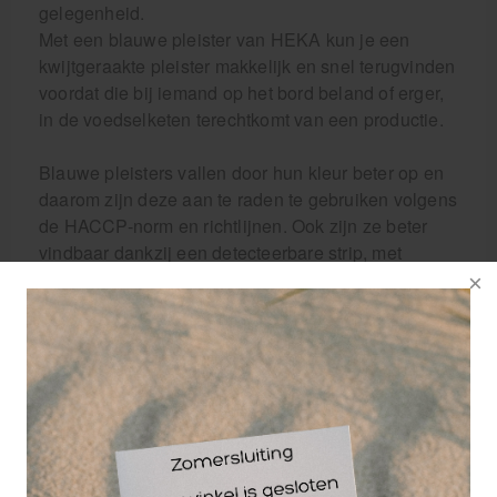
gelegenheid.
Met een blauwe pleister van HEKA kun je een
kwijtgeraakte pleister makkelijk en snel terugvinden
voordat die bij iemand op het bord beland of erger,
in de voedselketen terechtkomt van een productie.
Blauwe pleisters vallen door hun kleur beter op en
daarom zijn deze aan te raden te gebruiken volgens
de HACCP-norm en richtlijnen. Ook zijn ze beter
vindbaar dankzij een detecteerbare strip, met
metaaldetectie kan zo'n pleister makkelijk
teruggevonden worden in grote hoeveelheden
voedsel. Dat is wel zo makkelijk tijdens de
productie in een fabriek.
Wij bieden diverse blauwe pleisters aan volgens
HACCP norm zodat jij een altijd passende pleister
hebt en als je die kwijt bent die zo weer gevonden
hebt.