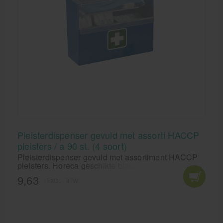
Pleisterdispenser gevuld met assorti HACCP
pleisters / a 90 st. (4 soort)
Pleisterdispenser gevuld met assortiment HACCP
pleisters. Horeca geschikte blauwe pleisters à 90
stuks met 4 verschillende soorten. Handige
9,63
EXCL. BTW
pleisterdispenser voor de Horeca met wandbeugel.