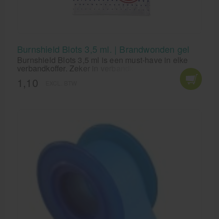
Burnshield Blots 3,5 ml. | Brandwonden gel
Burnshield Blots 3,5 ml is een must-have in elke
verbandkoffer. Zeker in verbandkoffers die in een
keuken hangen, de zogenoemde HACCP koffers.
1,10
EXCL. BTW
Burnshield voor behandeling van brandwonden en
schaafwonden in de acute fase.