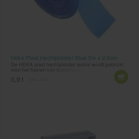
Heka Plast Hechtpleister Blue 5m x 2,5cm
De HEKA plast hechtpleister textiel wordt gebruikt
voor het fixeren van bijvoorbeeld wondbedekkers
en zwachtels. Door de kleur is de pleister visueel
0,91
EXCL. BTW
scanbaar en daardoor geschikt voor de
voedinsindustrie en horeca.