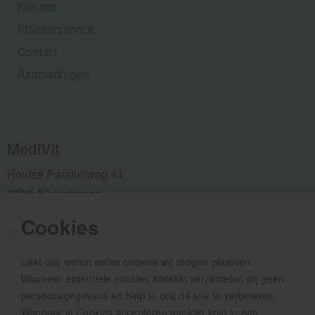
Nieuws
Klantenservice
Contact
Aanbiedingen
MediVit
Houtse Parallelweg 41
5706 AC Helmond
+31 (0)492 - 792 482
Cookies
info@medivit.nl
Openingstijden:
Laat ons weten welke cookies we mogen plaatsen.
Wanneer essentiële cookies aanklikt verzamelen wij geen
Maandag t/m vrijdag
persoonsgegevens en help je ons de site te verbeteren.
08.00 - 12.30u
Wanneer je Cookies accepteren aanklikt krijg je een