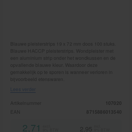
Blauwe pleisterstrips 19 x 72 mm doos 100 stuks.
Blauwe HACCP pleisterstrips. Wondpleister met
een aluminium strip onder het wondkussen en de
opvallende blauwe kleur. Waardoor deze
gemakkelijk op te sporen is wanneer verloren in
bijvoorbeeld etenswaren.
Lees verder
Artikelnummer
107020
EAN
8715886013540
2,71
excl.
incl.
2,95
9% BTW
9% BTW