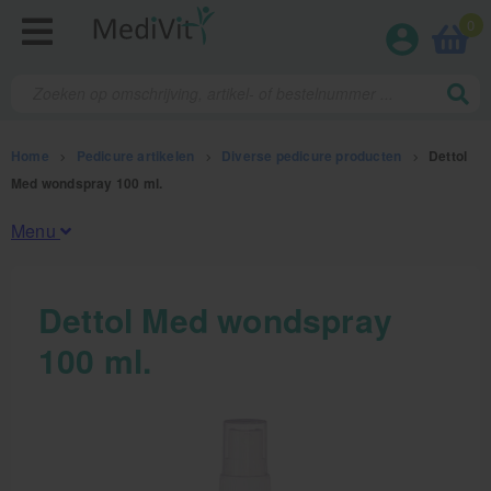
0
Home
>
Pedicure artikelen
>
Diverse pedicure producten
>
Dettol
Med wondspray 100 ml.
Menu
Fysiotherapieproducten
Dettol Med wondspray
100 ml.
Verbruiksmaterialen
Massage
Massagetafels
Sportbraces