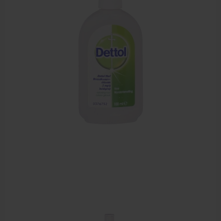
EHBO en BHV
Pedicure artikelen
Voetverzorging
Diverse pedicure producten
Praktijk benodigdheden
Behandelstoel elektrisch
Aanbiedingen groothandel fysiotherapie en massage
Cursussen
Krukken