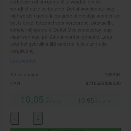
verbeteren of om gebruikt te worden om de
wondheling te verbeteren. Dettol wondspray mag
niet worden gebruikt op grote of ernstige wonden en
het is enkel bestemd voor kortdurend, plaatselijk
kortetermijngebruik. Dettol Med wondspray mag
maar eenmaal per 24 uur worden gebruikt. Lees
voor het gebruik altijd eerst de bijsluiter in de
verpakking.
Lees verder
Artikelnummer
102294
EAN
8710552306520
10,05
excl.
incl.
10,95
9% BTW
9% BTW
-
+