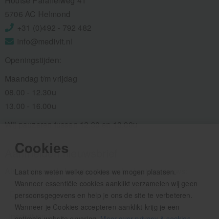
Houtse Parallelweg 41
5706 AC Helmond
+31 (0)492 - 792 482
info@medivit.nl
Openingstijden:
Maandag t/m vrijdag
08.00 - 12.30u
13.00 - 16.00u
Wij pauzeren tussen 12.30 en 13.00u
Cookies
Aanmelden nieuwsbrief
Als eerste op de hoogte zijn van het laatste nieuws:
Laat ons weten welke cookies we mogen plaatsen.
Wanneer essentiële cookies aanklikt verzamelen wij geen
persoonsgegevens en help je ons de site te verbeteren.
Wanneer je Cookies accepteren aanklikt krijg je een
optimale website ervaring.
Meer over privacy & cookies
.