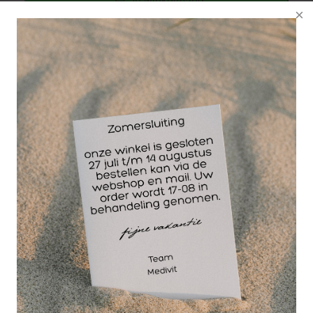
In winkelmand
favoriet
Staffelkorting
Vanaf 2 stuks
9,55 (-5 %)
voor 15.00 besteld
dezelfde werkdag
verzonden!
GRATIS
bezorging va. €95,- excl. btw
14 dagen
retourgarantie
30 jaar
dé paramedisch specialist