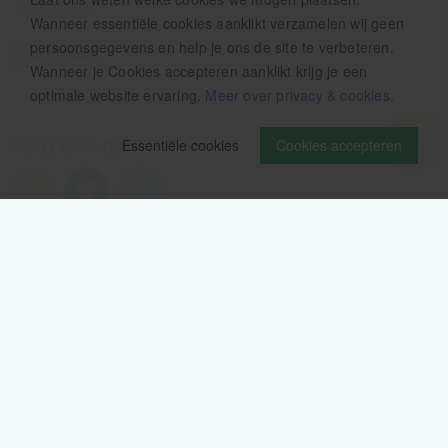
Wanneer essentiële cookies aanklikt verzamelen wij geen
persoonsgegevens en help je ons de site te verbeteren.
Wanneer je Cookies accepteren aanklikt krijg je een
optimale website ervaring.
Meer over privacy & cookies
.
Volg ons op
Essentiële cookies
Cookies accepteren
Verzendinformatie / retourbeleid
Sitemap
Disclaimer
Privacy verklaring
Colofon