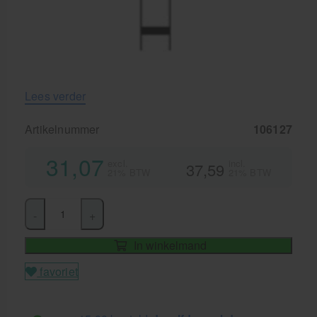
Lees verder
Artikelnummer
106127
31,07
excl.
incl.
37,59
21% BTW
21% BTW
-
+
In winkelmand
favoriet