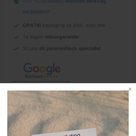
voor 15.00 besteld
dezelfde werkdag
verzonden!
GRATIS
bezorging va. €95,- excl. btw
14 dagen
retourgarantie
30 jaar
dé paramedisch specialist
Omschrijving: De
diamantfrais
5894/065 is een
peervormige frais met
redelijk spitse top, te