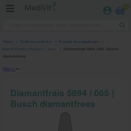
0
Home
>
Pedicure artikelen
>
Praktijk benodigdheden
>
Busch Frezen | Fraisen | + Acc.
>
Diamantfrais 5894 / 065 | Busch
diamantfrees
Menu
Fysiotherapieproducten
Diamantfrais 5894 / 065 |
Busch diamantfrees
Verbruiksmaterialen
Massage
Massagetafels