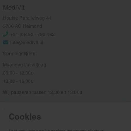
MediVit
Houtse Parallelweg 41
5706 AC Helmond
+31 (0)492 - 792 482
info@medivit.nl
Openingstijden:
Maandag t/m vrijdag
08.00 - 12.30u
13.00 - 16.00u
Wij pauzeren tussen 12.30 en 13.00u
Aanmelden nieuwsbrief
Cookies
Als eerste op de hoogte zijn van het laatste nieuws:
Laat ons weten welke cookies we mogen plaatsen.