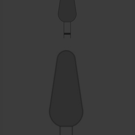
Sportbraces
EHBO en BHV
Pedicure artikelen
Voetverzorging
Diverse pedicure producten
Praktijk benodigdheden
Behandelstoel elektrisch
Aanbiedingen groothandel fysiotherapie en massage
Cursussen
Krukken