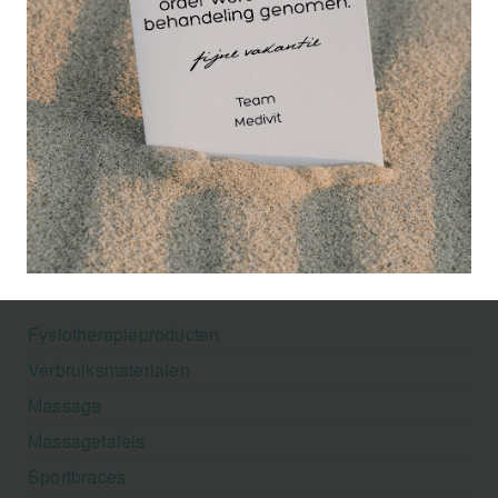
Your sports and medical shop
Fysiotherapieproducten
Verbruiksmaterialen
Massage
Massagetafels
Sportbraces