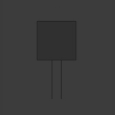
Sportbraces
EHBO en BHV
Pedicure artikelen
Voetverzorging
Diverse pedicure producten
Praktijk benodigdheden
Behandelstoel elektrisch
Aanbiedingen groothandel fysiotherapie en massage
Cursussen
Krukken