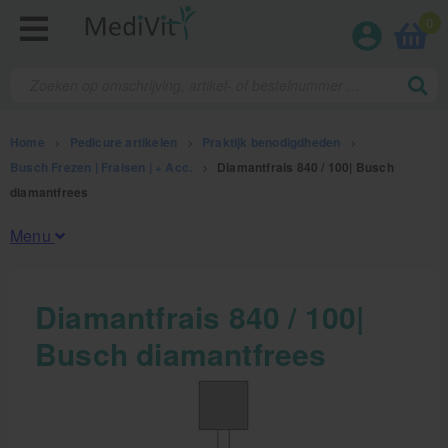
0
Home
>
Pedicure artikelen
>
Praktijk benodigdheden
>
Busch Frezen | Fraisen | + Acc.
>
Diamantfrais 840 / 100| Busch
diamantfrees
Menu
Fysiotherapieproducten
Diamantfrais 840 / 100|
Busch diamantfrees
Verbruiksmaterialen
Massage
Massagetafels