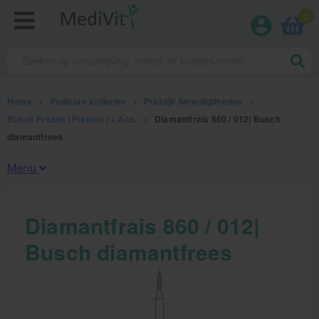
0
Home
>
Pedicure artikelen
>
Praktijk benodigdheden
>
Busch Frezen | Fraisen | + Acc.
>
Diamantfrais 860 / 012| Busch
diamantfrees
Menu
Fysiotherapieproducten
Diamantfrais 860 / 012|
Busch diamantfrees
Verbruiksmaterialen
Massage
Massagetafels