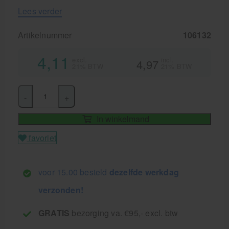
Lees verder
Artikelnummer
106132
4,11
excl.
incl.
4,97
21% BTW
21% BTW
-
+
In winkelmand
favoriet
voor 15.00 besteld
dezelfde werkdag
verzonden!
GRATIS
bezorging va. €95,- excl. btw