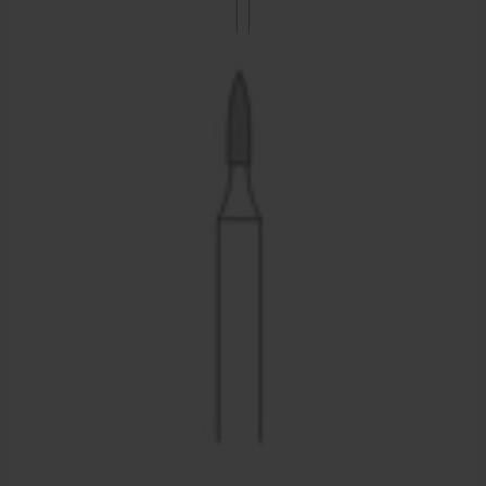
Sportbraces
EHBO en BHV
Pedicure artikelen
Voetverzorging
Diverse pedicure producten
Praktijk benodigdheden
Behandelstoel elektrisch
Aanbiedingen groothandel fysiotherapie en massage
Cursussen
Krukken