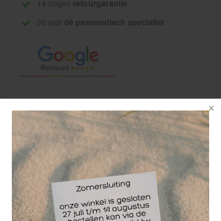
14 dagen
retourgarantie
30 jaar
dé paramedisch specialist
De diamantfrais 860
is een fissuurfrais
met een fijne punt
voor het verwijderen
van eeltplaatjes,
likdoorns en
ingegroeide nagels.
De korrelgrootte is
middel als van de diamantfrais 862/014.