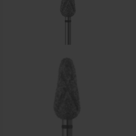
Sportbraces
EHBO en BHV
Pedicure artikelen
Voetverzorging
Diverse pedicure producten
Praktijk benodigdheden
Behandelstoel elektrisch
Aanbiedingen groothandel fysiotherapie en massage
Cursussen
Krukken