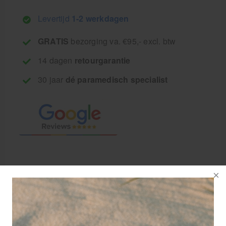
Levertijd
1-2 werkdagen
GRATIS
bezorging va. €95,- excl. btw
14 dagen
retourgarantie
30 jaar
dé paramedisch specialist
De diamantfrais
CD5894/065 is een
peervormige frais met
redelijk spitse top, te
gebruiken voor het