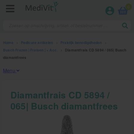
0
Home
>
Pedicure artikelen
>
Praktijk benodigdheden
>
Busch Frezen | Fraisen | + Acc.
>
Diamantfrais CD 5894 / 065| Busch
diamantfrees
Menu
Fysiotherapieproducten
Diamantfrais CD 5894 /
065| Busch diamantfrees
Verbruiksmaterialen
Massage
Massagetafels