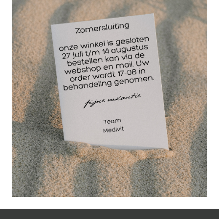
verwijderen van eelt
en het dunner slijpen
van nagels.Alle
fraisen met de vermelding CD voor het nummer, zijn
voorzien van sleufjes in ruitvorm op het
diamantoppervlak. Deze sleufjes zorgen voor een
goede afvoer van de sprayvloeistof en koelen de
huid tijdens de behandeling. Dat wil niet zeggen dat
de frais uitsluitend te gebruiken is voor de
nattechniek.De korrelgrootte is supergrof.