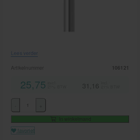
Lees verder
Artikelnummer
106121
25,75
excl.
incl.
31,16
21% BTW
21% BTW
-
+
In winkelmand
favoriet