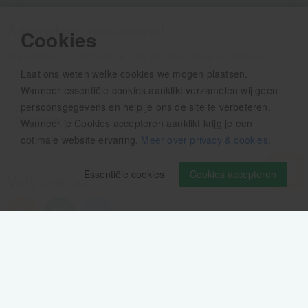
Aanmelden nieuwsbrief
Cookies
Als eerste op de hoogte zijn van het laatste nieuws:
Laat ons weten welke cookies we mogen plaatsen.
Wanneer essentiële cookies aanklikt verzamelen wij geen
persoonsgegevens en help je ons de site te verbeteren.
Wanneer je Cookies accepteren aanklikt krijg je een
optimale website ervaring.
Meer over privacy & cookies
.
Essentiële cookies
Cookies accepteren
Volg ons op
Verzendinformatie / retourbeleid
Sitemap