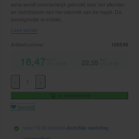
serie wordt voornamelijk gebruikt voor het afkorten
en rechtfraisen van het uiteinde van de nagel. De
korrelgrootte is middel.
Lees verder
Artikelnummer
106549
18,47
excl.
incl.
22,35
21% BTW
21% BTW
-
+
In winkelmand
favoriet
voor 15.00 besteld
dezelfde werkdag
verzonden!