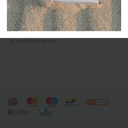
vlakken zijn van glad
gepolijst RVS en zal daardoor omliggend weefsel
niet verwonden. Deze bijzondere eigenschap van
deze frais, maakt een doelgerichte en
patiëntvriendelijke behandeling mogelijk, speciaal
bij de diabetische voet.