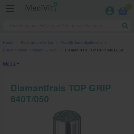
0
Home
>
Pedicure artikelen
>
Praktijk benodigdheden
>
Busch Frezen | Fraisen | + Acc.
>
Diamantfrais TOP GRIP 840T/050
Menu
Fysiotherapieproducten
Diamantfrais TOP GRIP
840T/050
Verbruiksmaterialen
Massage
Massagetafels