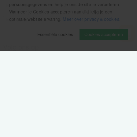
persoonsgegevens en help je ons de site te verbeteren.
Wanneer je Cookies accepteren aanklikt krijg je een
optimale website ervaring.
Meer over privacy & cookies
.
Essentiële cookies
Cookies accepteren
Volg ons op
Verzendinformatie / retourbeleid
Sitemap
Disclaimer
Privacy verklaring
Colofon