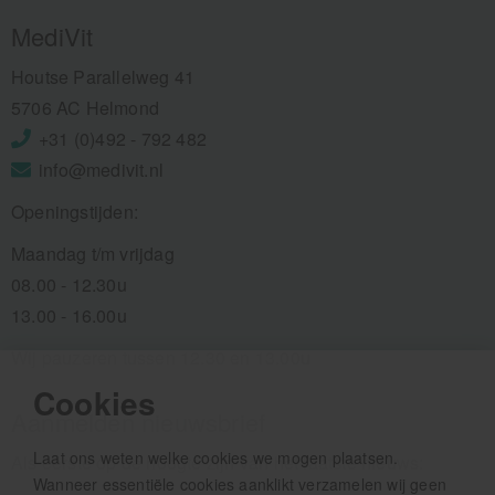
MediVit
Houtse Parallelweg 41
5706 AC Helmond
+31 (0)492 - 792 482
info@medivit.nl
Openingstijden:
Maandag t/m vrijdag
08.00 - 12.30u
13.00 - 16.00u
Wij pauzeren tussen 12.30 en 13.00u
Cookies
Aanmelden nieuwsbrief
Laat ons weten welke cookies we mogen plaatsen.
Als eerste op de hoogte zijn van het laatste nieuws:
Wanneer essentiële cookies aanklikt verzamelen wij geen