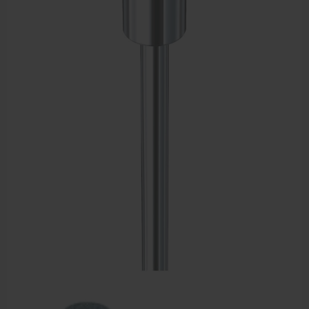
Sportbraces
EHBO en BHV
Pedicure artikelen
Voetverzorging
Diverse pedicure producten
Praktijk benodigdheden
Behandelstoel elektrisch
Aanbiedingen groothandel fysiotherapie en massage
Cursussen
Krukken