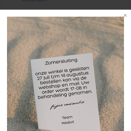
GRATIS
bezorging va. €95,- excl. btw
14 dagen
retourgarantie
30 jaar
dé paramedisch specialist
De Busch
diamantfrais
840T/050 TOP Grip
is alleen op de
bovenkant van een
diamantlaag
voorzien, de overige