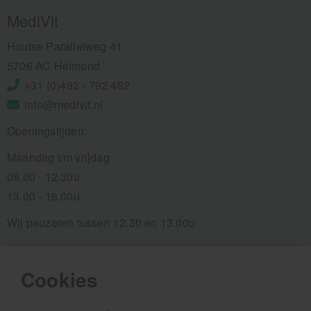
MediVit
Houtse Parallelweg 41
5706 AC Helmond
+31 (0)492 - 792 482
info@medivit.nl
Openingstijden:
Maandag t/m vrijdag
08.00 - 12.30u
13.00 - 16.00u
Wij pauzeren tussen 12.30 en 13.00u
Aanmelden nieuwsbrief
Cookies
Als eerste op de hoogte zijn van het laatste nieuws: