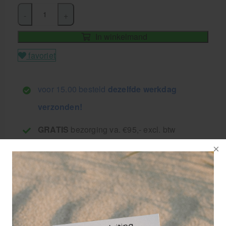
-
+
In winkelmand
favoriet
voor 15.00 besteld
dezelfde werkdag
verzonden!
GRATIS
bezorging va. €95,- excl. btw
14 dagen
retourgarantie
30 jaar
dé paramedisch specialist