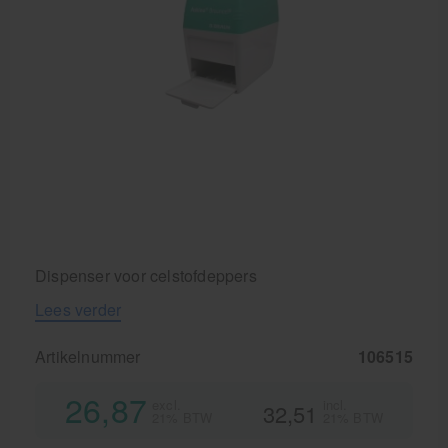
Dispenser voor celstofdeppers
Lees verder
Artikelnummer
106515
26,87
excl.
incl.
32,51
21% BTW
21% BTW