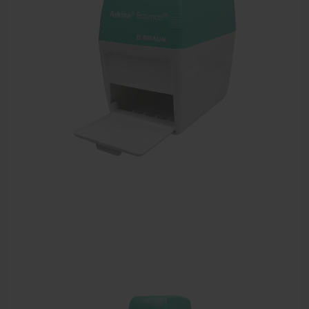
Sportbraces
EHBO en BHV
Pedicure artikelen
Voetverzorging
Diverse pedicure producten
Praktijk benodigdheden
Behandelstoel elektrisch
Aanbiedingen groothandel fysiotherapie en massage
Cursussen
Krukken