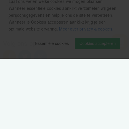
Laat ons weten welke cookies we mogen plaatsen.
Wanneer essentiële cookies aanklikt verzamelen wij geen
persoonsgegevens en help je ons de site te verbeteren.
Wanneer je Cookies accepteren aanklikt krijg je een
optimale website ervaring.
Meer over privacy & cookies
.
Volg ons op
Essentiële cookies
Cookies accepteren
Verzendinformatie / retourbeleid
Sitemap
Disclaimer
Privacy verklaring
Colofon