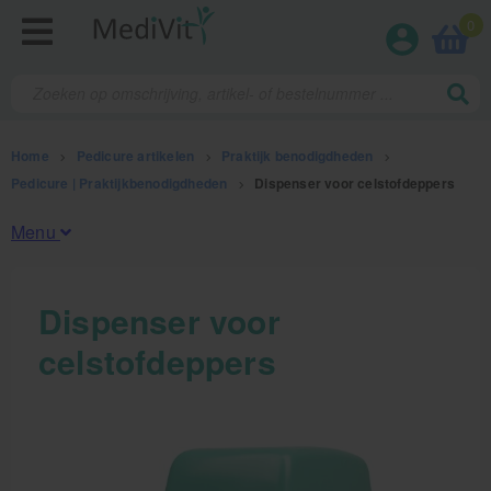
0
Home
>
Pedicure artikelen
>
Praktijk benodigdheden
>
Pedicure | Praktijkbenodigdheden
>
Dispenser voor celstofdeppers
Menu
Fysiotherapieproducten
Dispenser voor
celstofdeppers
Verbruiksmaterialen
Massage
Massagetafels