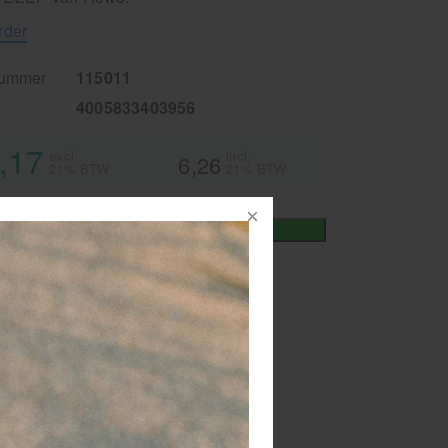
rder
nummer
115011
4005833403956
,17
excl.
incl.
6,26
21% BTW
21% BTW
+
In winkelmand
iet
or 15.00 besteld
dezelfde werkdag
rzonden!
RATIS
bezorging va. €95,- excl. btw
 dagen
retourgarantie