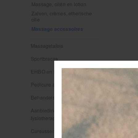
Massage, oliën en lotion
Zalven, crèmes, etherische
olie
Massage accessoires
Massagetafels
Sportbraces
EHBO en BHV
Pedicure artikelen
Behandelstoel elektrisch
Aanbiedingen groothandel
fysiotherapie en massage
Cursussen