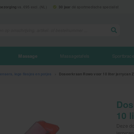
 bezorging
va. €95 excl. (NL)
30 jaar
dé sportmedische specialist
Massage
Massagetafels
Sportbrac
nsers, lege flesjes en potjes
>
Doseerkraan Rowo voor 10 liter jerrycan 
Dos
10 l
Deze dos
jerryca