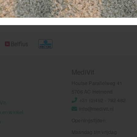
MediVit
Houtse Parallelweg 41
5706 AC Helmond
+31 (0)492 - 792 482
Vit
info@medivit.nl
 en winkel
Openingstijden:
n
Maandag t/m vrijdag