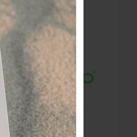
 jaar
dé paramedisch specialist
 behoort tot
 de schroefdop
simpele
e jerrycan wel