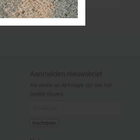
Aanmelden nieuwsbrief
Als eerste op de hoogte zijn van het
laatste nieuws: