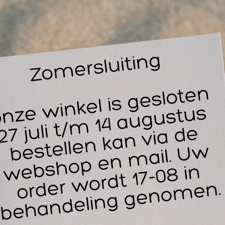
30
 speciale kraan voor de 10 Liter Rowo jerrcan ZEEP. Knoeien
t verleden met deze doseerkraan van Rowo. Haal simpelweg
n de jerrycan en vervang deze voor het tapkraantje, met één 
weging tapt u nu makkelijk uw Rowo zeep af. Plaats daarbij d
 de zijkant! Het tapkraantje, of doseerkraantje is afsluitbaar.
ellicht ook interessant