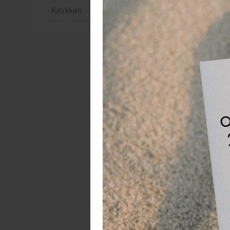
Krukken
De
he
va
be
op
W