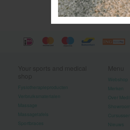
Your sports and medical
Menu
shop
Webshop
Fysiotherapieproducten
Merken
Verbruiksmaterialen
Over Medi
Massage
Showroom
Massagetafels
Cursusse
Sportbraces
Nieuws