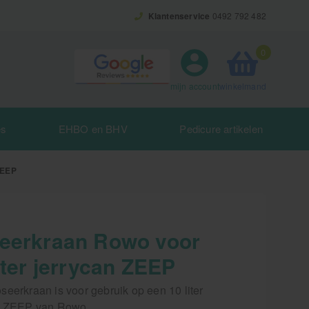
Klantenservice
0492 792 482
0
winkelmand
mijn account
es
EHBO en BHV
Pedicure artikelen
ZEEP
eerkraan Rowo voor
iter jerrycan ZEEP
eerkraan is voor gebruik op een 10 liter
n ZEEP van Rowo.