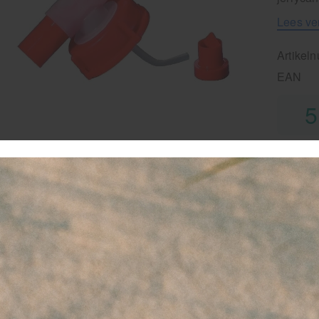
Lees ve
Artikel
EAN
5
-
favor
vo
ve
G
14