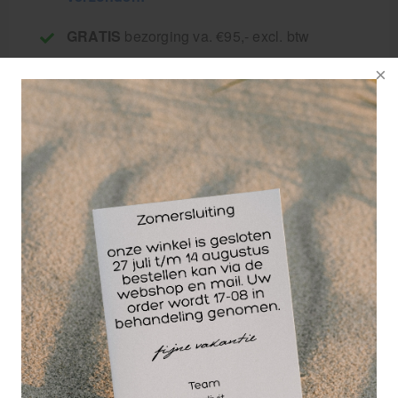
GRATIS
bezorging va. €95,- excl. btw
14 dagen
retourgarantie
30 jaar
dé paramedisch specialist
De speciale pomp
voor Rowo 10 Liter
massage olie
jerrycans.
Deze pomp van
Rowo biedt een
praktische