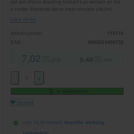
dat een kleine dosering bedient kan worden en als
u verder doordrukt dat er meer emulsie uitkomt.
Lees verder
Artikelnummer
115119
EAN
4005833409750
7,02
excl.
incl.
8,49
21% BTW
21% BTW
-
+
In winkelmand
favoriet
voor 15.00 besteld
dezelfde werkdag
verzonden!