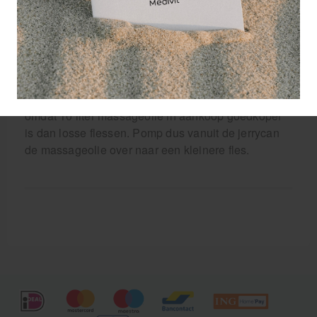
toepassing van de
massagemiddelen in de dagelijkse praktijk. Met
deze pomp kunt u makkelijk massageolie pompen
in handige dosering.
De Pomp voor 10 liter jerrycan is ook makkelijk
omdat 10 liter massageolie in aankoop goedkoper
is dan losse flessen. Pomp dus vanuit de jerrycan
de massageolie over naar een kleinere fles.