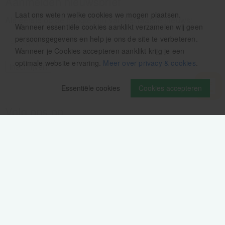
Aanmelden nieuwsbrief
Laat ons weten welke cookies we mogen plaatsen.
Als eerste op de hoogte zijn van het laatste nieuws:
Wanneer essentiële cookies aanklikt verzamelen wij geen
persoonsgegevens en help je ons de site te verbeteren.
Wanneer je Cookies accepteren aanklikt krijg je een
optimale website ervaring.
Meer over privacy & cookies
.
Essentiële cookies
Cookies accepteren
Volg ons op
Verzendinformatie / retourbeleid
Sitemap
Disclaimer