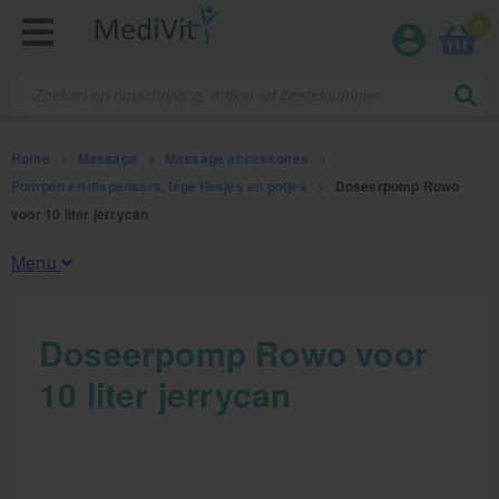
0
Home
>
Massage
>
Massage accessoires
>
Pompen en dispensers, lege flesjes en potjes
>
Doseerpomp Rowo
voor 10 liter jerrycan
Menu
Fysiotherapieproducten
Doseerpomp Rowo voor
10 liter jerrycan
Verbruiksmaterialen
Massage
Massage, oliën en lotion