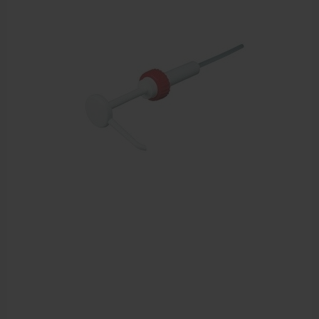
Zalven, crèmes, etherische olie
Massage accessoires
Massagetafels
Sportbraces
EHBO en BHV
Pedicure artikelen
Behandelstoel elektrisch
Aanbiedingen groothandel fysiotherapie en massage
Cursussen
Krukken