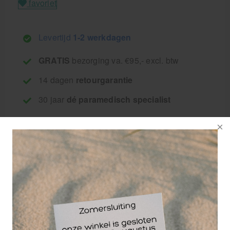
favoriet
Levertijd
1-2 werkdagen
GRATIS
bezorging va. €95,- excl. btw
14 dagen
retourgarantie
30 jaar
dé paramedisch specialist
Toco Tholin
doseerpomp geschikt
voor alle 5 liter cans