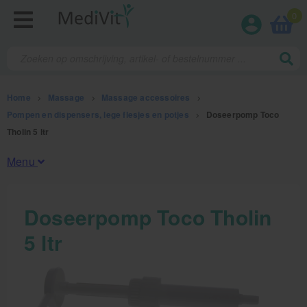
0
Home
>
Massage
>
Massage accessoires
>
Pompen en dispensers, lege flesjes en potjes
>
Doseerpomp Toco
Tholin 5 ltr
Menu
Fysiotherapieproducten
Doseerpomp Toco Tholin
5 ltr
Verbruiksmaterialen
Massage
Massage, oliën en lotion