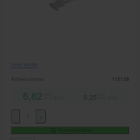
Lees verder
Artikelnummer
115128
6,82
excl.
incl.
8,25
21% BTW
21% BTW
-
+
In winkelmand