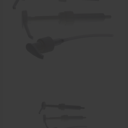
Zalven, crèmes, etherische olie
Massage accessoires
Massagetafels
Sportbraces
EHBO en BHV
Pedicure artikelen
Behandelstoel elektrisch
Aanbiedingen groothandel fysiotherapie en massage
Cursussen
Krukken