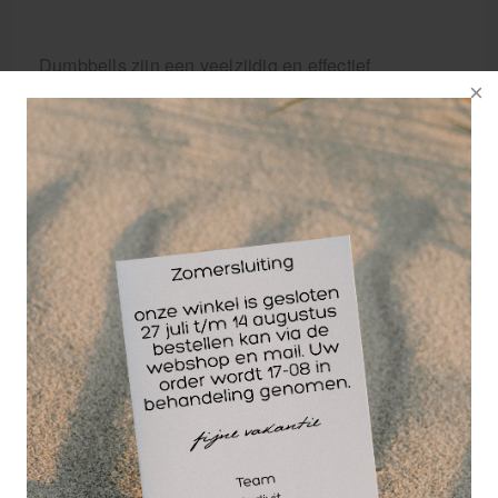
Dumbbells zijn een veelzijdig en effectief
hulpmiddel bij zowel fitness als fysiotherapie. Ze
helpen bij het opbouwen van spierkracht, het
verbeteren van de stabiliteit en het versterken van
de spieren. Of je nu net begint met trainen of een
ervaren sporter bent, dumbbells zijn geschikt voor
iedereen.
Het gebruik van dumbbells met een vinyl coating is
een slimme keuze. Deze coating zorgt voor een
comfortabele grip en voorkomt dat de dumbbells uit
je handen glijden tijdens het trainen. Bovendien
biedt de vinyl coating bescherming voor de vloer,
mocht je per ongeluk een dumbbell laten vallen. Dit
maakt ze ideaal voor zowel thuisgebruik als in een
professionele sportschool.