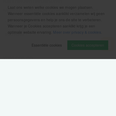
Aanmelden nieuwsbrief
Laat ons weten welke cookies we mogen plaatsen.
Als eerste op de hoogte zijn van het laatste nieuws:
Wanneer essentiële cookies aanklikt verzamelen wij geen
persoonsgegevens en help je ons de site te verbeteren.
Wanneer je Cookies accepteren aanklikt krijg je een
optimale website ervaring.
Meer over privacy & cookies
.
Essentiële cookies
Cookies accepteren
Volg ons op
Verzendinformatie / retourbeleid
Sitemap
Disclaimer