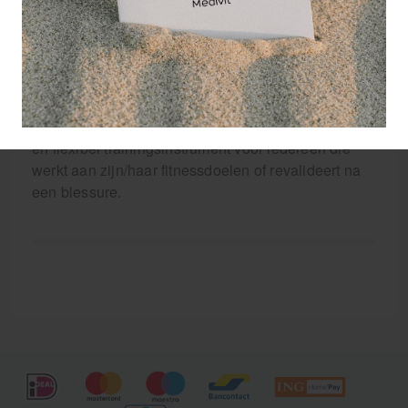
Met dumbbells kun je een breed scala aan
oefeningen uitvoeren, zoals biceps curls, triceps
extensions, lunges en shoulder presses. Je kunt de
intensiteit van je training gemakkelijk aanpassen
door het gewicht van de dumbbells te verhogen of
te verlagen. Dit maakt dumbbells een toegankelijk
en flexibel trainingsinstrument voor iedereen die
werkt aan zijn/haar fitnessdoelen of revalideert na
een blessure.