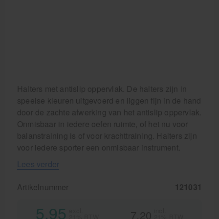
Krukken
Halters met antislip oppervlak. De halters zijn in
speelse kleuren uitgevoerd en liggen fijn in de hand
door de zachte afwerking van het antislip oppervlak.
Onmisbaar in iedere oefen ruimte, of het nu voor
balanstraining is of voor krachttraining. Halters zijn
voor iedere sporter een onmisbaar instrument.
Lees verder
Artikelnummer
121031
5,95
excl.
incl.
7,20
21% BTW
21% BTW