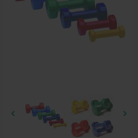
Dry Needling
Echogel & Ultrasoundgel
Verbruiksmaterialen
Massage
Massagetafels
Sportbraces
EHBO en BHV
Pedicure artikelen
Behandelstoel elektrisch
Aanbiedingen groothandel fysiotherapie en massage
Cursussen