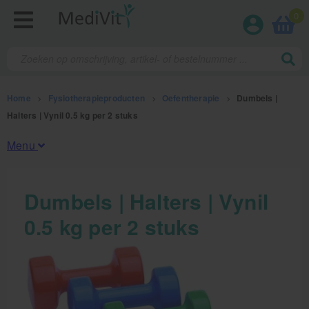
0
Home
>
Fysiotherapieproducten
>
Oefentherapie
>
Dumbels |
Halters | Vynil 0.5 kg per 2 stuks
Menu
Fysiotherapieproducten
Dumbels | Halters | Vynil
0.5 kg per 2 stuks
Oefentherapie
Koude en warmte therapie
Anatomie posters en skeletten
Meten en testen