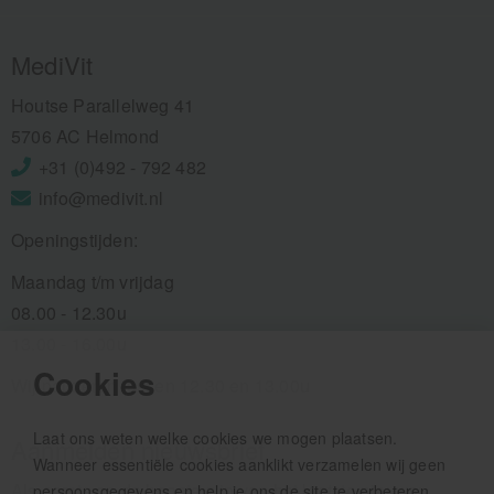
MediVit
Houtse Parallelweg 41
5706 AC Helmond
+31 (0)492 - 792 482
info@medivit.nl
Openingstijden:
Maandag t/m vrijdag
08.00 - 12.30u
13.00 - 16.00u
Cookies
Wij pauzeren tussen 12.30 en 13.00u
Laat ons weten welke cookies we mogen plaatsen.
Aanmelden nieuwsbrief
Wanneer essentiële cookies aanklikt verzamelen wij geen
Als eerste op de hoogte zijn van het laatste nieuws:
persoonsgegevens en help je ons de site te verbeteren.