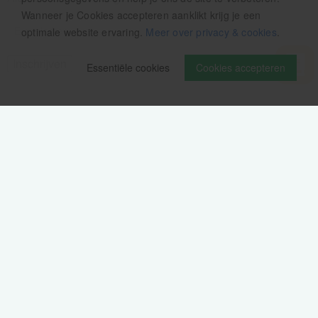
Wanneer je Cookies accepteren aanklikt krijg je een
optimale website ervaring.
Meer over privacy & cookies
.
Essentiële cookies
Cookies accepteren
Volg ons op
Verzendinformatie / retourbeleid
Sitemap
Disclaimer
Privacy verklaring