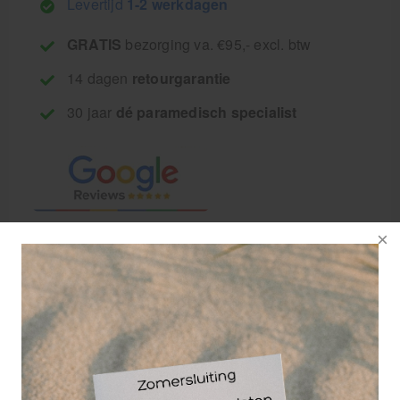
Levertijd
1-2 werkdagen
GRATIS
bezorging va. €95,- excl. btw
14 dagen
retourgarantie
30 jaar
dé paramedisch specialist
De Eggsercizer van het merk Moves is een
Ergonomisch gevormd weerstandsballetje in de
vorm van een ei. Ideaal voor therapie
ondersteunende oefeningen zoals het verstevigen
van de hand en vingerspieren. De meest voor de
handliggende handtrainer.