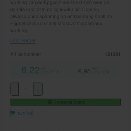
werking van de Eggserzicer strekt zich over de
gehele arm tot in de schouder uit. Door de
afwisselende spanning en ontspanning heeft de
Eggsercizer een sterk stressverminderende
werking.
Lees verder
Artikelnummer
121381
8,22
excl.
incl.
9,95
21% BTW
21% BTW
-
+
In winkelmand
favoriet