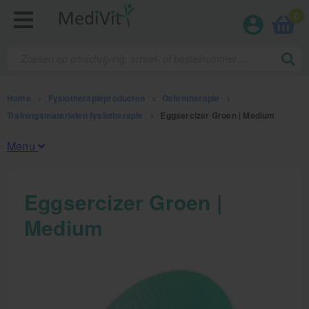
0
Home
>
Fysiotherapieproducten
>
Oefentherapie
>
Trainingsmaterialen fysiotherapie
>
Eggsercizer Groen | Medium
Menu
Fysiotherapieproducten
Eggsercizer Groen |
Medium
Oefentherapie
Koude en warmte therapie
Anatomie posters en skeletten
Meten en testen