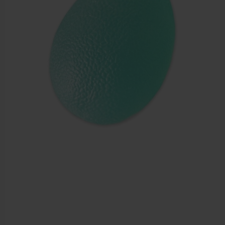
Dry Needling
Echogel & Ultrasoundgel
Verbruiksmaterialen
Massage
Massagetafels
Sportbraces
EHBO en BHV
Pedicure artikelen
Behandelstoel elektrisch
Aanbiedingen groothandel fysiotherapie en massage
Cursussen