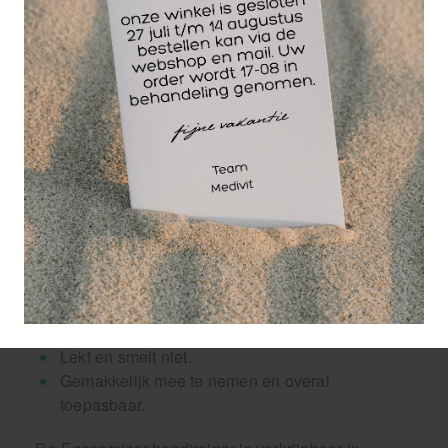
Indicaties voor gebruik Eggsercizer:
R.S.I.
Carpaal Tunnel Syndroom
Zwakke pols/hand
Producteigenschappen Eggsercizer:
Behoudt elastische eigenschappen bij elke
temperatuur.
Gemaakt van anti-allergische, latexvrije
polymeren.
Gemakkelijk afwasbaar.
Niet breekbaar (onder normale
omstandigheden).
Lekt en smelt niet.
Gemakkelijk mee te nemen en overal
toepasbaar.