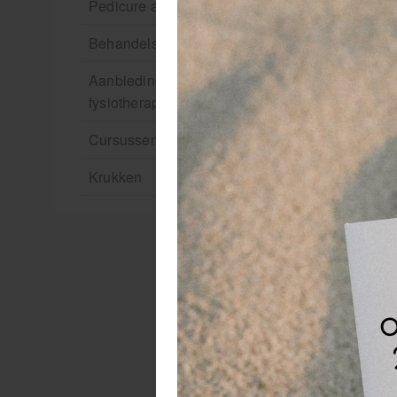
Pedicure artikelen
Behandelstoel elektrisch
Aanbiedingen groothandel
fysiotherapie en massage
Cursussen
Krukken
Ei
Ei
- 
-
- 
-
- 