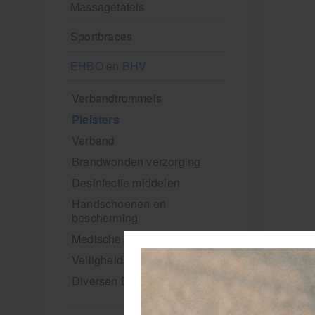
Massagetafels
Sportbraces
EHBO en BHV
Verbandtrommels
Pleisters
Verband
Brandwonden verzorging
Desinfectie middelen
Handschoenen en
bescherming
Medische hulpmiddelen
Veiligheidshesjes
Diversen EHBO en BHV