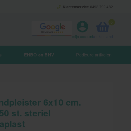
Klantenservice
0492 792 482
0
winkelmand
mijn account
s
EHBO en BHV
Pedicure artikelen
ndpleister 6x10 cm.
50 st. steriel
aplast