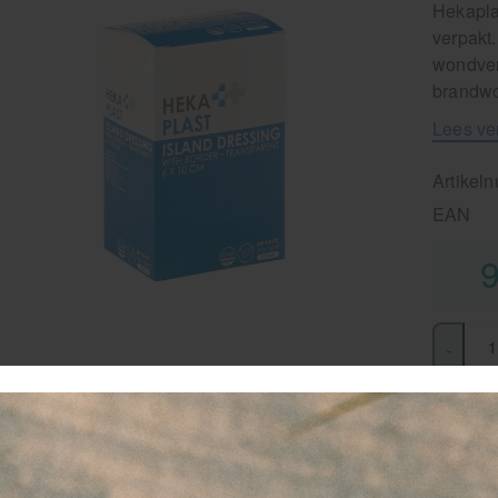
Hekaplas
verpakt.
wondver
brandw
Lees ve
Artikel
EAN
9
-
favor
vo