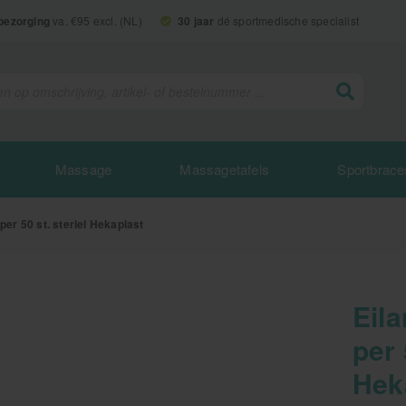
 bezorging
va. €95 excl. (NL)
30 jaar
dé sportmedische specialist
Massage
Massagetafels
Sportbrace
per 50 st. steriel Hekaplast
Eila
per 
Hek