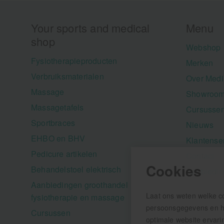
Your sports and medical
Menu
shop
Webshop
Fysiotherapieproducten
Merken
Verbruiksmaterialen
Over Medi
Massage
Showroom
Massagetafels
Cursusse
Sportbraces
Nieuws
EHBO en BHV
Klantense
Pedicure artikelen
Contact
Cookies
Behandelstoel elektrisch
Aanbiedi
Aanbiedingen groothandel
Laat ons weten welke c
fysiotherapie en massage
persoonsgegevens en hel
Cursussen
optimale website ervari