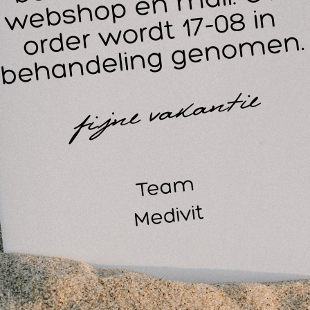
sterke (hypoallergene) kleeflaag, eenvoudig te verwijderen
voorzien van afgeronde hoeken
steriel.
ellicht ook interessant