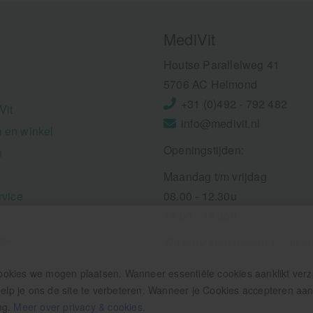
MediVit
Houtse Parallelweg 41
5706 AC Helmond
+31 (0)492 - 792 482
Vit
info@medivit.nl
 en winkel
Openingstijden:
n
Maandag t/m vrijdag
rvice
08.00 - 12.30u
13.00 - 16.00u
ngen
Wij pauzeren tussen 12.30 e
ookies we mogen plaatsen. Wanneer essentiële cookies aanklikt ver
p je ons de site te verbeteren. Wanneer je Cookies accepteren aankl
ng.
Meer over privacy & cookies
.