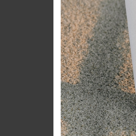
- 
- 
- 
W