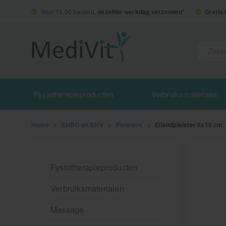
Voor 15.00 besteld,
dezelfde werkdag verzonden*
Gratis
Fysiotherapieproducten
Verbruiksmaterialen
Home
>
EHBO en BHV
>
Pleisters
>
Eilandpleister 6x10 cm. 
Fysiotherapieproducten
Verbruiksmaterialen
Massage