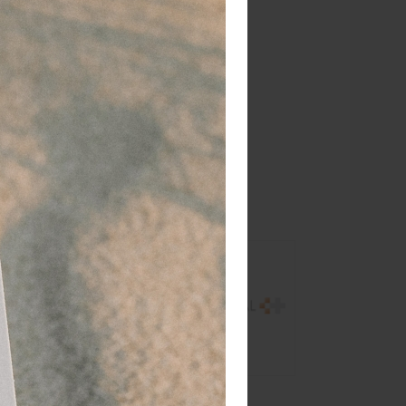
rzonden!
RATIS
bezorging va. €95,- excl. btw
 dagen
retourgarantie
 jaar
dé paramedisch specialist