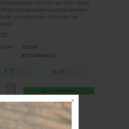
t Eilandpleister 6x10 cm. per 50 st. steriel
 HEKA Eilandpleisters voor post-operatief
band, schaafwonden, snijwonden en
onden.
rder
nummer
102260
8715886016312
,13
excl.
incl.
9,95
9% BTW
9% BTW
+
In winkelmand
iet
or 15.00 besteld
dezelfde werkdag