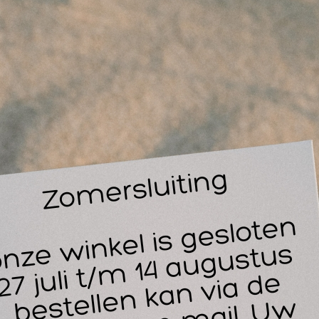
ve
G
14
30
landpleister 6x10 cm. per 50 st. steriel Hekaplast
landpleister, elastisch, zelfklevend wondverband.
Doosje à 50 stuks
 Non-woven
rekbare ruglaag
 absorberend kompres
niet verklevend