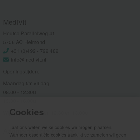
MediVit
Houtse Parallelweg 41
5706 AC Helmond
+31 (0)492 - 792 482
info@medivit.nl
Openingstijden:
Maandag t/m vrijdag
08.00 - 12.30u
13.00 - 16.00u
Cookies
Wij pauzeren tussen 12.30 en 13.00u
Laat ons weten welke cookies we mogen plaatsen.
Aanmelden nieuwsbrief
Wanneer essentiële cookies aanklikt verzamelen wij geen