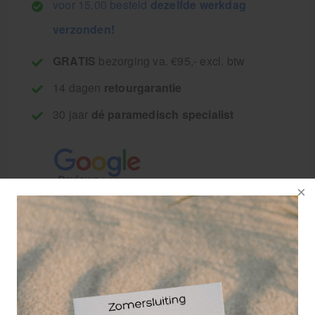
voor 15.00 besteld
dezelfde werkdag
verzonden!
GRATIS
bezorging va. €95,- excl. btw
14 dagen
retourgarantie
30 jaar
dé paramedisch specialist
Enkelbrace Elite van LP Support.
De Elite enkelbrace biedt maximale steun en
stabiliteit bij sporten. Deze veterbrace is makkelijk
aan te trekken en past in vrijwel iedere sportschoen.
De Elite enkelbrace is dé sportbrace die je wilt