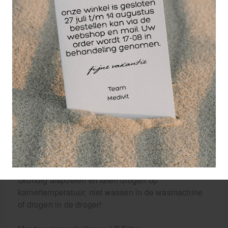
hebben bij intensieve sporten zoals handbal,
korfbal, padel en basketbal. Naast de kunststof exo-
skelet krijg je door het 8-tje van de straps extra
steun op de ligamenten en banden van de enkel.
Deze straps zijn gemaakt van nylon en geven niet
mee, sommige banden zijn van elastiek en geven
mee, deze nylon straps bieden maximale steun!
De LP Elite enkel brace is te gebruiken bij
verstuiking van de enkel en voor geavanceerde
ondersteuning bij blessures en artrose.
Wasinstructies Elite enkelbrace;
handwas in koud water met een milde zeep.
Grondig afspoelen en laten drogen op
kamertemperatuur, niet wassen in de wasmachine
of drogen in de droger!