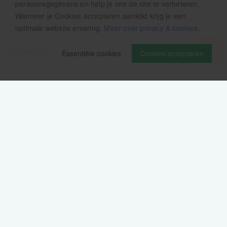
Als eerste op de hoogte zijn van het laatste nieuws:
persoonsgegevens en help je ons de site te verbeteren.
Wanneer je Cookies accepteren aanklikt krijg je een
optimale website ervaring.
Meer over privacy & cookies
.
Essentiële cookies
Cookies accepteren
Volg ons op
Verzendinformatie / retourbeleid
Sitemap
Disclaimer
Privacy verklaring