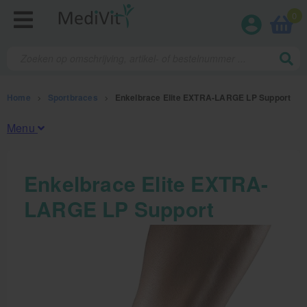
0
Home
>
Sportbraces
>
Enkelbrace Elite EXTRA-LARGE LP Support
Menu
Fysiotherapieproducten
Enkelbrace Elite EXTRA-
LARGE LP Support
Verbruiksmaterialen
Massage
Massagetafels
Sportbraces