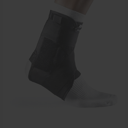
Elleboogbrace
Rugbrace
Enkelbrace
Kniebrace
Pols- en duimbrace
Compressiekleding
Beenbrace
Inlegzooltjes en hakstukjes
Nekbrace en hoofdbescherming
EHBO en BHV
Pedicure artikelen
Behandelstoel elektrisch