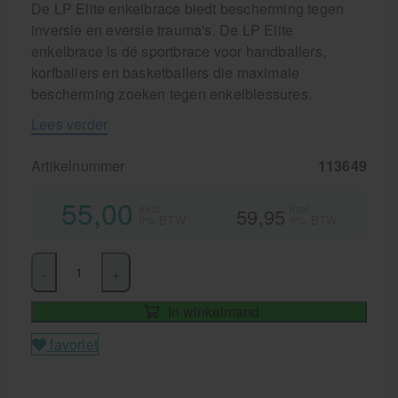
De LP Elite enkelbrace biedt bescherming tegen
inversie en eversie trauma's. De LP Elite
enkelbrace is dé sportbrace voor handballers,
korfballers en basketballers die maximale
bescherming zoeken tegen enkelblessures.
Lees verder
Artikelnummer
113649
55,00
excl.
incl.
59,95
9% BTW
9% BTW
-
+
In winkelmand
favoriet