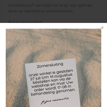
Enkelbrace LP met balein en wrap voor optimale
steun en stabiliteit bij enkelblessures.
Enkel omgezwikt?
Verlicht de pijn door het dragen van de enkelbrace
LP met balein en wrap.
Wil je een enkelblessure voorkomen?
Draag dan preventief de enkelbrace van LP met
balein en wrap.
Naarmate het herstel vordert kan de LP enkelbrace
ook worden gebruikt zonder de elastische band.
Klittenband sluiting zorgt voor optimale steun en
pasvorm.
Deze enkelbrace heeft een flexibele balein die
zorgt voor optimale steun zonder de beweging te
belemmeren. De unieke afneembare band zorgt