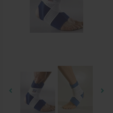
Elleboogbrace
Rugbrace
Enkelbrace
Kniebrace
Pols- en duimbrace
Compressiekleding
Beenbrace
Inlegzooltjes en hakstukjes
Nekbrace en hoofdbescherming
EHBO en BHV
Pedicure artikelen
Behandelstoel elektrisch