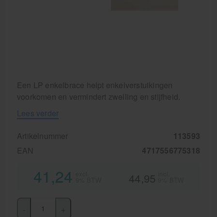
Aanbiedingen groothandel fysiotherapie en massage
Cursussen
Krukken
Een LP enkelbrace helpt enkelverstuikingen
voorkomen en vermindert zwelling en stijfheid.
Lees verder
Artikelnummer
113593
EAN
4717556775318
41,24
excl.
incl.
44,95
9% BTW
9% BTW
-
+