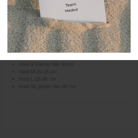
ervoor dat verstelbare druk kan worden gegeven op
enkelgewricht en enkelbanden, alleen op de
plaatsen waar het nodig is.
Maatvoering enkelbrace LP met balein en wrap:
omvang meten boven enkel.
Selecteer uw maat:
maat S kleiner dan 20cm
maat M 20-25 cm
maat L 25-30 cm
maat XL groter dan 30 cm