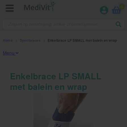
0
Home
>
Sportbraces
>
Enkelbrace LP SMALL met balein en wrap
Menu
Fysiotherapieproducten
Enkelbrace LP SMALL
met balein en wrap
Verbruiksmaterialen
Massage
Massagetafels
Sportbraces