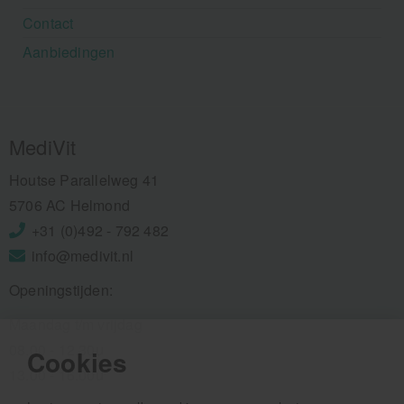
Contact
Aanbiedingen
MediVit
Houtse Parallelweg 41
5706 AC Helmond
+31 (0)492 - 792 482
info@medivit.nl
Openingstijden:
Maandag t/m vrijdag
08.00 - 12.30u
Cookies
13.00 - 16.00u