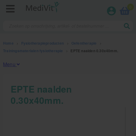
0
Home
>
Fysiotherapieproducten
>
Oefentherapie
>
Trainingsmaterialen fysiotherapie
>
EPTE naalden 0.30x40mm.
Menu
Fysiotherapieproducten
EPTE naalden
0.30x40mm.
Oefentherapie
Koude en warmte therapie
Anatomie posters en skeletten
Meten en testen