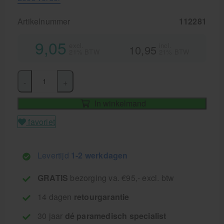
Artikelnummer
112281
9,05
excl.
incl.
10,95
21% BTW
21% BTW
-
+
In winkelmand
favoriet
Levertijd
1-2 werkdagen
GRATIS
bezorging va. €95,- excl. btw
14 dagen
retourgarantie
30 jaar
dé paramedisch specialist