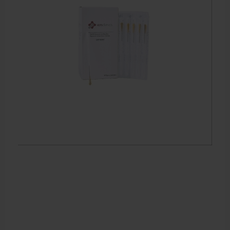
Dry Needling
Echogel & Ultrasoundgel
Verbruiksmaterialen
Massage
Massagetafels
Sportbraces
EHBO en BHV
Pedicure artikelen
Behandelstoel elektrisch
Aanbiedingen groothandel fysiotherapie en massage
Cursussen