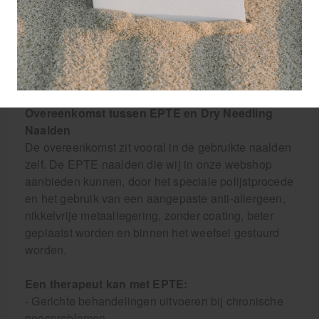
stuurt. De focus ligt op het behandelen van
peesweefsel.
- Dry Needling naalden:Worden voornamelijk
ingezet om spierknopen (triggerpoints) los te maken
zonder elektrische stimulatie.
Overeenkomst tussen EPTE en Dry Needling
Naalden
De overeenkomst zit vooral in de gebruikte naalden
zelf. De EPTE naalden die wij in onze webshop
aanbieden kunnen, door het speciale polijstprocede
en het gebruik van een aangepaste anti-allergeen,
nikkelvrije metaallegering, zonder coating, beter
geplaatst worden en binnen het weefsel gestuurd
worden.
Een therapeut kan met EPTE:
- Gerichte behandelingen uitvoeren bij chronische
peesproblemen.