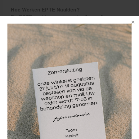
Hoe Werken EPTE Naalden?
De EPTE naalden worden gebruikt om direct
toegang te krijgen tot beschadigd peesweefsel.
Door de toepassing van een lage elektrische stroom
wordt er een gecontroleerde ontstekingsreactie
opgewekt. Deze reactie bevordert de doorbloeding
en stimuleert de natuurlijke genezing van het
weefsel. Dit maakt EPTE bijzonder effectief bij
chronische blessures die met traditionele
therapieën vaak moeilijk te behandelen zijn.
Verschil tussen EPTE Naalden en Dry Needling
Naalden.
Hoewel EPTE naalden en Dry Needling naalden
qua uiterlijk sterk op elkaar lijken, zijn er belangrijke
verschillen in toepassing en werking:
- EPTE naalden: Worden gebruikt in combinatie met
een apparaat dat elektrische stroom door de naald