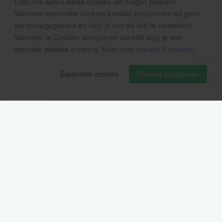
Laat ons weten welke cookies we mogen plaatsen.
Wij pauzeren tussen 12.30 en 13.00u
Wanneer essentiële cookies aanklikt verzamelen wij geen
persoonsgegevens en help je ons de site te verbeteren.
Aanmelden nieuwsbrief
Wanneer je Cookies accepteren aanklikt krijg je een
optimale website ervaring.
Meer over privacy & cookies
.
Als eerste op de hoogte zijn van het laatste nieuws:
Essentiële cookies
Cookies accepteren
Volg ons op
Verzendinformatie / retourbeleid