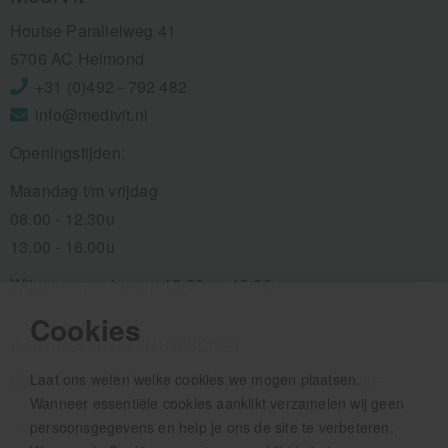
Houtse Parallelweg 41
5706 AC Helmond
+31 (0)492 - 792 482
info@medivit.nl
Openingstijden:
Maandag t/m vrijdag
08.00 - 12.30u
13.00 - 16.00u
Wij pauzeren tussen 12.30 en 13.00u
Cookies
Aanmelden nieuwsbrief
Als eerste op de hoogte zijn van het laatste nieuws:
Laat ons weten welke cookies we mogen plaatsen.
Wanneer essentiële cookies aanklikt verzamelen wij geen
persoonsgegevens en help je ons de site te verbeteren.