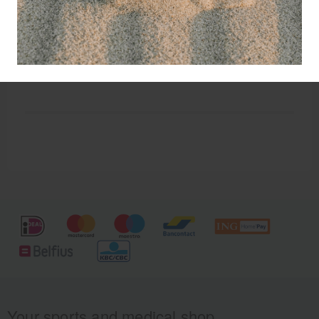
tegen verweren.
Door het gebruik van viscose voelt het
gezichtdoekje prettig aan en plakt deze niet aan de
huid. Duw de hoeken van de uitsnede naar
beneden en de gezichtuitsparing is beschermd.
Your sports and medical shop