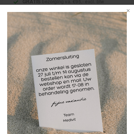
GRATIS
bezorging va. €95,- excl. btw
14 dagen
retourgarantie
30 jaar
dé paramedisch specialist
Soft facecovers 30 x 40 cm. á 100 stuks.
Gezichtsdoekjes ter bescherming van het stof of
leer van de massagetafel.
Soft feel facecovers zorgen er voor dat huidvetten,
make-up, parfum en zweet het leer van een
massagetafel niet zullen aantasten. Door
simpelweg een Soft-feel gezichtsuitsparing doekje
over het gat te leggen bescherm je de massagetafel