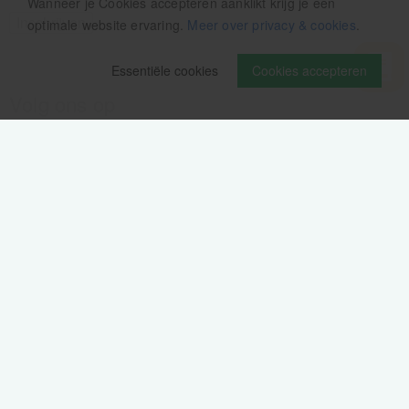
Wanneer je Cookies accepteren aanklikt krijg je een
optimale website ervaring.
Meer over privacy & cookies
.
Essentiële cookies
Cookies accepteren
Volg ons op
Verzendinformatie / retourbeleid
Sitemap
Disclaimer
Privacy verklaring
Colofon
Cookie-instellingen