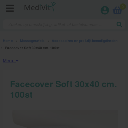
0
Home
>
Massagetafels
>
Accessoires en praktijkbenodigdheden
>
Facecover Soft 30x40 cm. 100st
Menu
Fysiotherapieproducten
Facecover Soft 30x40 cm.
100st
Verbruiksmaterialen
Massage
Massagetafels