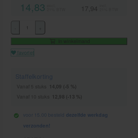
14,83
excl.
incl.
17,94
21% BTW
21% BTW
-
+
In winkelmand
favoriet
Staffelkorting
Vanaf 5 stuks
14,09 (-5 %)
Vanaf 10 stuks
12,98 (-13 %)
voor 15.00 besteld
dezelfde werkdag
verzonden!