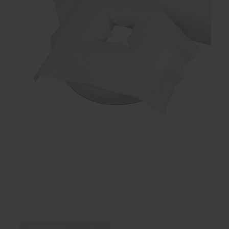
Elektrische massagetafels
Mobiele massagetafels
Massagebanken elektrisch
Massagebedden
Massagestoel
Behandeltafels
Behandelstoelen
Massagekussens en massagerollen
Accessoires en praktijkbenodigdheden
Sportbraces
EHBO en BHV
Pedicure artikelen