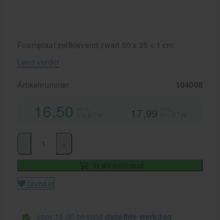
Foamplaat zelfklevend zwart 50 x 25 x 1 cm.
Lees verder
Artikelnummer
104008
16,50
excl.
incl.
17,99
9% BTW
9% BTW
-
+
In winkelmand
favoriet
voor 15.00 besteld
dezelfde werkdag