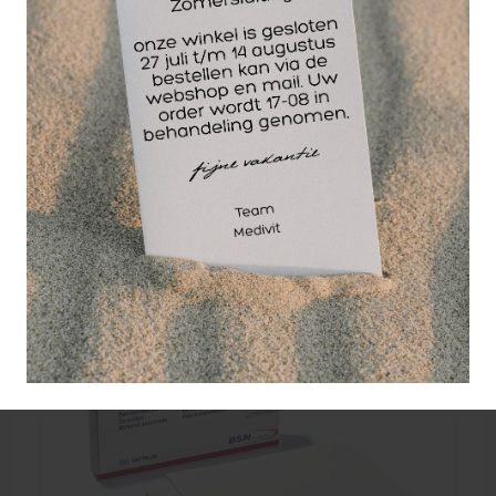
Foam zelfklevend zwart 50 x 25 x 0.5 cm.
Zelfklevende foamplaat voor orthopedische
doeleinden.
10,25
EXCL. BTW