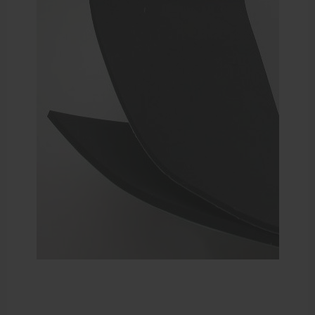
Bandages en zwachtels
Farmaceutische artikelen
Verzorgingskoffers | Bidonkratten
Voedingssupplementen
Huidverzorging
Massage
Massagetafels
Sportbraces
EHBO en BHV
Pedicure artikelen
Behandelstoel elektrisch