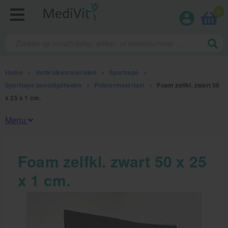
0
Home
>
Verbruiksmaterialen
>
Sporttape
>
Sporttape benodigdheden
>
Polstermateriaal
>
Foam zelfkl. zwart 50
x 25 x 1 cm.
Menu
Fysiotherapieproducten
Foam zelfkl. zwart 50 x 25
x 1 cm.
Verbruiksmaterialen
Kinesiotape
Sporttape