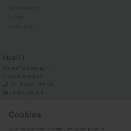
Klantenservice
Contact
Aanbiedingen
MediVit
Houtse Parallelweg 41
5706 AC Helmond
+31 (0)492 - 792 482
info@medivit.nl
Openingstijden:
Cookies
Maandag t/m vrijdag
08.00 - 12.30u
Laat ons weten welke cookies we mogen plaatsen.