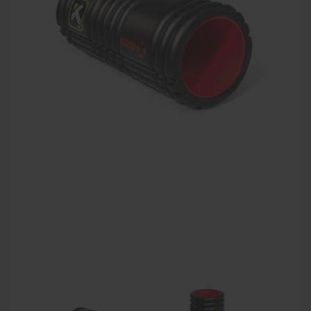
Dry Needling
Echogel & Ultrasoundgel
Verbruiksmaterialen
Massage
Massagetafels
Sportbraces
EHBO en BHV
Pedicure artikelen
Behandelstoel elektrisch
Aanbiedingen groothandel fysiotherapie en massage
Cursussen