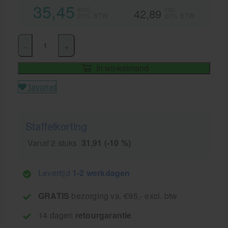
35,45
excl.
incl.
42,89
21% BTW
21% BTW
-
+
In winkelmand
favoriet
Staffelkorting
Vanaf 2 stuks
31,91 (-10 %)
Levertijd
1-2 werkdagen
GRATIS
bezorging va. €95,- excl. btw
14 dagen
retourgarantie