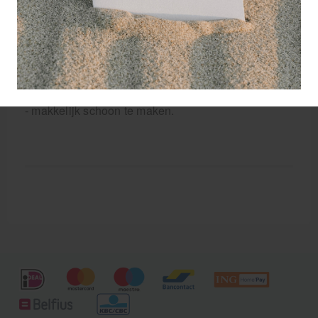
diepere massage optreedt.
Eigenschappen GRID X massageroller:
- Belastbaar tot 250 kg.
- Herkenbaar door de rode kern.
- Twee keer zo hard als de gewone GRID.
- makkelijk schoon te maken.