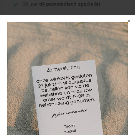
30 jaar
dé paramedisch specialist
Het materiaal van de
GRID X is twee keer
zo hard als dat van
de normale GRID,
waardoor er een
diepere werking
optreedt in het
weefsel. Ideaal voor
atleten en sporters met hardnekkige triggerpoints.
Een nieuwe Grid, harder schuim waardoor een