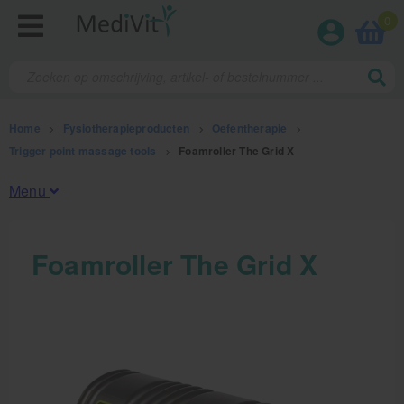
0
Home
>
Fysiotherapieproducten
>
Oefentherapie
>
Trigger point massage tools
>
Foamroller The Grid X
Menu
Fysiotherapieproducten
Foamroller The Grid X
Oefentherapie
Koude en warmte therapie
Anatomie posters en skeletten
Meten en testen