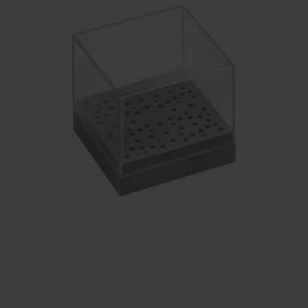
Sportbraces
EHBO en BHV
Pedicure artikelen
Voetverzorging
Diverse pedicure producten
Praktijk benodigdheden
Behandelstoel elektrisch
Aanbiedingen groothandel fysiotherapie en massage
Cursussen
Krukken