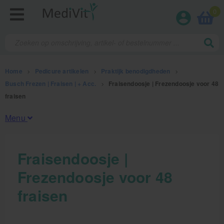
0
Home
>
Pedicure artikelen
>
Praktijk benodigdheden
>
Busch Frezen | Fraisen | + Acc.
>
Fraisendoosje | Frezendoosje voor 48
fraisen
Menu
Fysiotherapieproducten
Fraisendoosje |
Frezendoosje voor 48
Verbruiksmaterialen
fraisen
Massage
Massagetafels