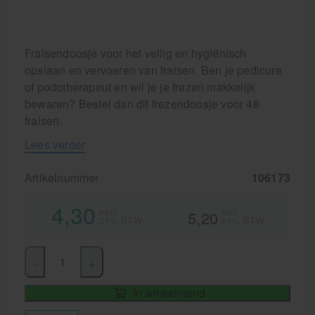
Fraisendoosje voor het veilig en hygiënisch
opslaan en vervoeren van fraisen. Ben je pedicure
of podotherapeut en wil je je frezen makkelijk
bewaren? Bestel dan dit frezendoosje voor 48
fraisen.
Lees verder
Artikelnummer
106173
4,30
excl.
incl.
5,20
21% BTW
21% BTW
-
+
In winkelmand