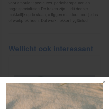
voor ambulant pedicures, podotherapeuten en
nagelspecialisten.De frezen zijn in dit doosje
makkelijk op te slaan, e liggen niet door heel je tas
of werkplek heen. Dat werkt lekker hygiënisch.
Wellicht ook interessant