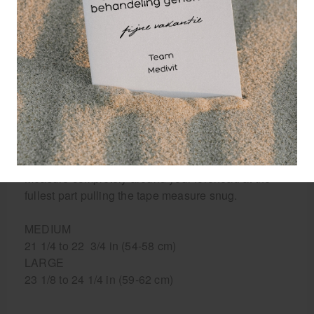
Hiermee kun je het uiterlijk (drie kleuren) en
ventilatie van de hoofddeksel aanpassen.
De helm is ontworpen met de TruPlay Technology
en bezit een totale beschermende pasvorm, terwijl
de stijl van spelen van de keeper en het gevoel van
de bal gehandhaafd blijft.
- Sizing
A proper fit is important, determining your size is
simple.
Measure completely around your forehead at the
fullest part pulling the tape measure snug.
MEDIUM
21 1/4 to 22 3/4 in (54-58 cm)
LARGE
23 1/8 to 24 1/4 in (59-62 cm)