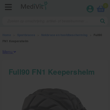
0
Home
>
Sportbraces
>
Nekbrace en hoofdbescherming
>
Full90
FN1 Keepershelm
Menu
Fysiotherapieproducten
Full90 FN1 Keepershelm
Verbruiksmaterialen
Massage
Massagetafels
Sportbraces