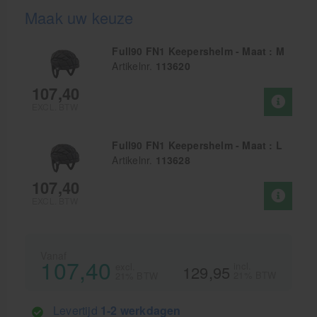
Maak uw keuze
Full90 FN1 Keepershelm - Maat : M
Artikelnr.
113620
107,40
EXCL. BTW
Full90 FN1 Keepershelm - Maat : L
Artikelnr.
113628
107,40
EXCL. BTW
Vanaf
107,40
incl.
excl.
129,95
21% BTW
21% BTW
Levertijd
1-2 werkdagen