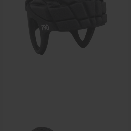
Elleboogbrace
Rugbrace
Enkelbrace
Kniebrace
Pols- en duimbrace
Compressiekleding
Beenbrace
Inlegzooltjes en hakstukjes
Nekbrace en hoofdbescherming
EHBO en BHV
Pedicure artikelen