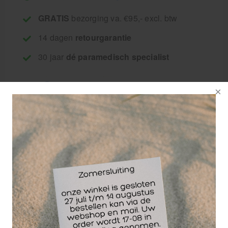
GRATIS
bezorging va. €95,- excl. btw
14 dagen
retourgarantie
30 jaar
dé paramedisch specialist
Full90 FN1 keepershelm beschermt de sporter
tegen letsel aan het hoofd
Deze innovatieve keepershelm maakt gebruik van
de revolutionaire geavanceerde trueFit2 Systeem
dat voorziet in volledige dekking en volledige
comfort.
De Full90 FN1 heeft verwisselbare ventilatiegaten.