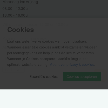
Maandag t/m vrijdag
08.00 - 12.30u
13.00 - 16.00u
Wij pauzeren tussen 12.30 en 13.00u
Cookies
Aanmelden nieuwsbrief
Laat ons weten welke cookies we mogen plaatsen.
Als eerste op de hoogte zijn van het laatste nieuws:
Wanneer essentiële cookies aanklikt verzamelen wij geen
persoonsgegevens en help je ons de site te verbeteren.
Wanneer je Cookies accepteren aanklikt krijg je een
optimale website ervaring.
Meer over privacy & cookies
.
Essentiële cookies
Cookies accepteren
Volg ons op