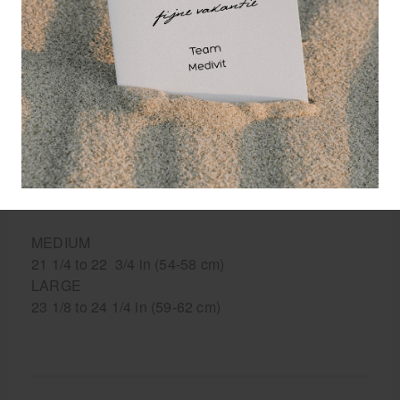
vervaardigd met Forcebloc Foam en heeft een
binnenvoering van CoolMax weefsel om de
zweetopname te versnellen, waardoor de speler
zijn hoofd bij het spel kan houden.
- Sizing
A proper fit is important, determining your size is
simple.
Measure completely around your forehead at the
fullest part pulling the tape measure snug.
MEDIUM
21 1/4 to 22 3/4 in (54-58 cm)
LARGE
23 1/8 to 24 1/4 in (59-62 cm)