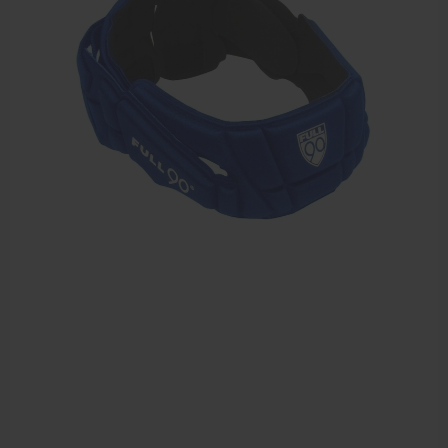
Elleboogbrace
Rugbrace
Enkelbrace
Kniebrace
Pols- en duimbrace
Compressiekleding
Beenbrace
Inlegzooltjes en hakstukjes
Nekbrace en hoofdbescherming
EHBO en BHV
Pedicure artikelen
Behandelstoel elektrisch