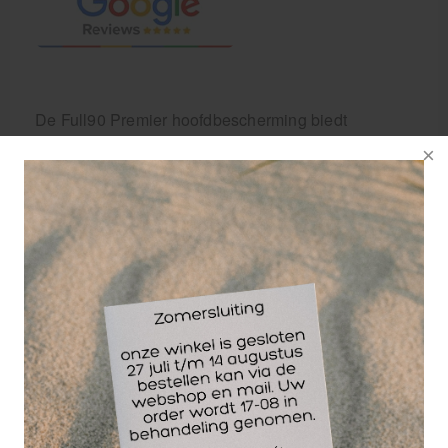
De Full90 Premier hoofdbescherming biedt
bescherming bij contact sporten.
In Amerika is de Full90 Premier reeds niet meer
weg te denken van de voetbalvelden. Zowel jeugd
(jongens en meisjes) als volwassen gaan daar al op
safe! Zelf in de Major Soccer League is het een veel
geziene uitbereiding van de voetbal outfit.
De Full90 hoofdbeschermer is verkrijgbaar in zwart
of blauw.
Deze innovatieve beschermende verstelbare
hoofdband is uitgerust met het geavanceerde Truefit
Systeem dat voorziet in uitgebreide beschermende
dekking van het voor- en achterhoofd en bezit een
comfortabele pasvorm.De Full90 Premier is