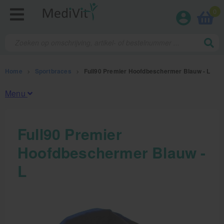
0
Home
>
Sportbraces
>
Full90 Premier Hoofdbeschermer Blauw - L
Menu
Fysiotherapieproducten
Full90 Premier
Hoofdbeschermer Blauw -
Verbruiksmaterialen
L
Massage
Massagetafels
Sportbraces