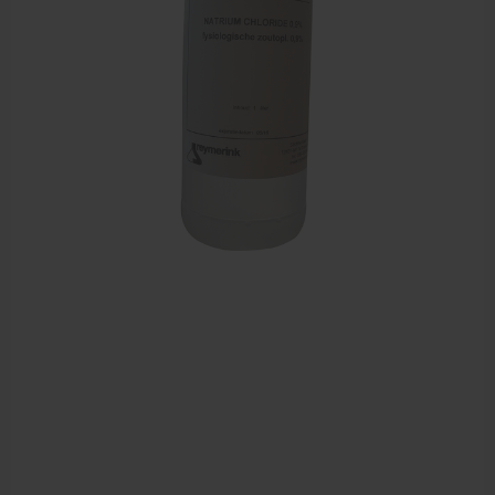
Sportbraces
EHBO en BHV
Pedicure artikelen
Voetverzorging
Diverse pedicure producten
Praktijk benodigdheden
Behandelstoel elektrisch
Aanbiedingen groothandel fysiotherapie en massage
Cursussen
Krukken