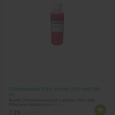
Chloorhexidine 0,5% alcohol 70% rood 250
ml.
Bestel Chloorhexidine 0,5% alcohol 70% rood
Effectieve huidontsmetting voor de behandeling van
blaren, schaafwonden en huidschimmels. Voldoet
7,29
EXCL. BTW
aan de module Eerste Hulp bij wandelletsel en is