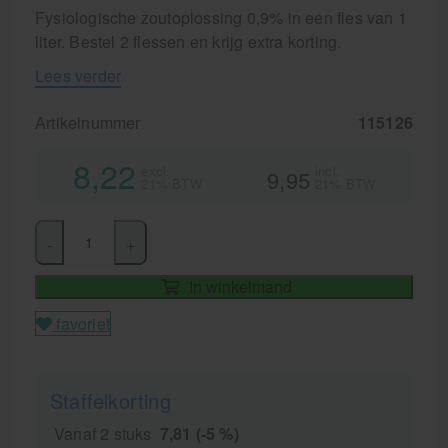
Fysiologische zoutoplossing 0,9% in een fles van 1
liter. Bestel 2 flessen en krijg extra korting.
Lees verder
Artikelnummer
115126
8,22
excl.
incl.
9,95
21% BTW
21% BTW
-
+
In winkelmand
favoriet
Staffelkorting
Vanaf 2 stuks
7,81 (-5 %)