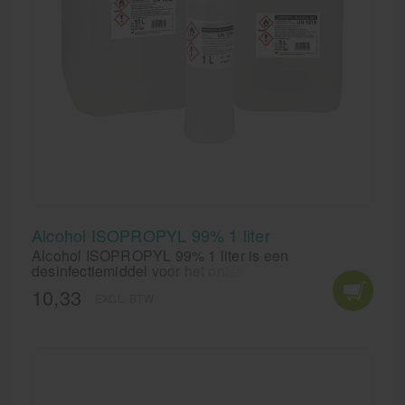
Alcohol ISOPROPYL 99% 1 liter
Alcohol ISOPROPYL 99% 1 liter is een
desinfectiemiddel voor het ontsmetten van
oppervlakken en instrumentaria. Alcohol
10,33
EXCL. BTW
ISOPROPYL 99% voor medische doeleinden.