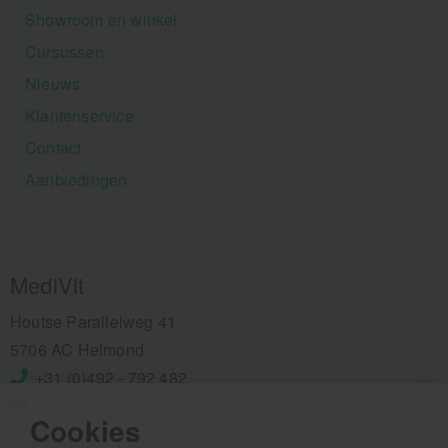
Showroom en winkel
Cursussen
Nieuws
Klantenservice
Contact
Aanbiedingen
MediVit
Houtse Parallelweg 41
5706 AC Helmond
+31 (0)492 - 792 482
info@medivit.nl
Cookies
Openingstijden: