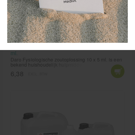
Daro Fysiologische zoutoplossing 0,9% 10 x 5
ml.
Daro Fysiologische zoutoplossing 10 x 5 ml. is een
bekend huishoudelijk hulpmiddel bij verkoudheid
en wondjes.
6,38
EXCL. BTW