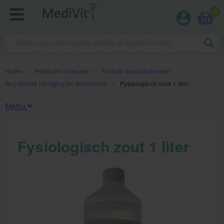
0
Home
>
Pedicure artikelen
>
Praktijk benodigdheden
>
Reymerink reiniging en desinfectie
>
Fysiologisch zout 1 liter
Menu
Fysiotherapieproducten
Fysiologisch zout 1 liter
Verbruiksmaterialen
Massage
Massagetafels