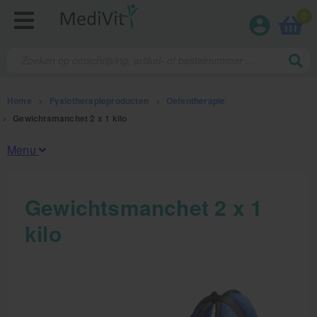
0
Home
>
Fysiotherapieproducten
>
Oefentherapie
>
Gewichtsmanchet 2 x 1 kilo
Menu
Fysiotherapieproducten
Gewichtsmanchet 2 x 1
kilo
Oefentherapie
Koude en warmte therapie
Anatomie posters en skeletten
Meten en testen