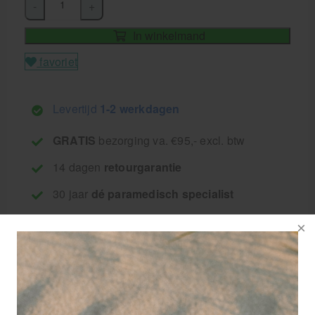
-
+
In winkelmand
favoriet
Levertijd
1-2 werkdagen
GRATIS
bezorging va. €95,- excl. btw
14 dagen
retourgarantie
30 jaar
dé paramedisch specialist