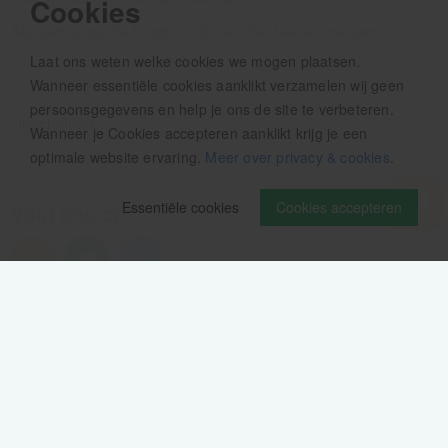
Cookies
Als eerste op de hoogte zijn van het laatste nieuws:
Laat ons weten welke cookies we mogen plaatsen.
Wanneer essentiële cookies aanklikt verzamelen wij geen
persoonsgegevens en help je ons de site te verbeteren.
Wanneer je Cookies accepteren aanklikt krijg je een
optimale website ervaring.
Meer over privacy & cookies
.
Essentiële cookies
Cookies accepteren
Volg ons op
Verzendinformatie / retourbeleid
Sitemap
Disclaimer