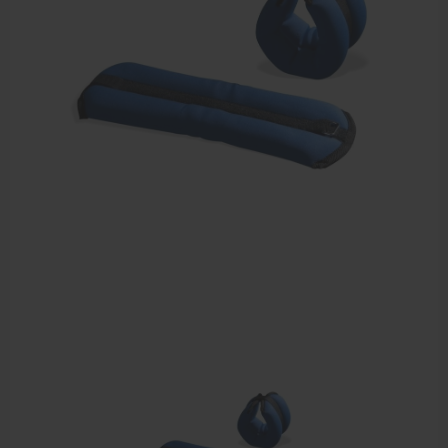
Dry Needling
Echogel & Ultrasoundgel
Verbruiksmaterialen
Massage
Massagetafels
Sportbraces
EHBO en BHV
Pedicure artikelen
Behandelstoel elektrisch
Aanbiedingen groothandel fysiotherapie en massage
Cursussen