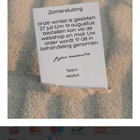
Met een gewichtsmanchet kan makkelijk gewicht
toegevoegd worden bij oefenigen met de benen of
armen. Door de klittenband is de gewichtszak
eenvoudig te bevestigen aan pols of enkel en
daarna eenvoudig te verwijderen om snel door te
gaan met de volgende oefening.
Gewichtsmanchetten kunnen gebruikt worden bij
fysiotherapie, krachttraining etc. Gemaakt van
neopreen en per paar verpakt.