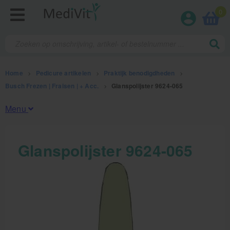
0
Home
>
Pedicure artikelen
>
Praktijk benodigdheden
>
Busch Frezen | Fraisen | + Acc.
>
Glanspolijster 9624-065
Menu
Fysiotherapieproducten
Glanspolijster 9624-065
Verbruiksmaterialen
Massage
Massagetafels