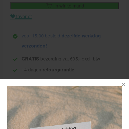
In winkelmand
favoriet
voor 15.00 besteld
dezelfde werkdag
verzonden!
GRATIS
bezorging va. €95,- excl. btw
14 dagen
retourgarantie
30 jaar
dé paramedisch specialist