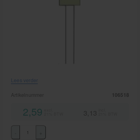
Lees verder
Artikelnummer
106518
2,59
excl.
incl.
3,13
21% BTW
21% BTW
-
+