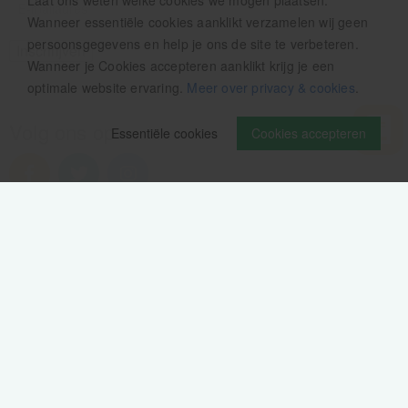
Laat ons weten welke cookies we mogen plaatsen.
Wanneer essentiële cookies aanklikt verzamelen wij geen
persoonsgegevens en help je ons de site te verbeteren.
Wanneer je Cookies accepteren aanklikt krijg je een
optimale website ervaring.
Meer over privacy & cookies
.
Volg ons op
Essentiële cookies
Cookies accepteren
Verzendinformatie / retourbeleid
Sitemap
Disclaimer
Privacy verklaring
Colofon