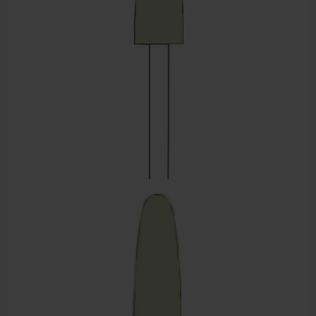
Sportbraces
EHBO en BHV
Pedicure artikelen
Voetverzorging
Diverse pedicure producten
Praktijk benodigdheden
Behandelstoel elektrisch
Aanbiedingen groothandel fysiotherapie en massage
Cursussen
Krukken