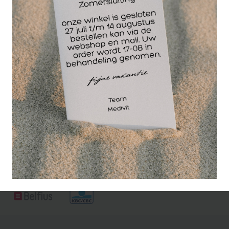
Omschrijving: Zachte
polijstfrais voor het
polijsten en het
extreem laten
glanzen van de nagel
na een behandeling.