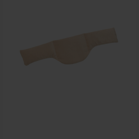
Meten en testen
Dry Needling
Echogel & Ultrasoundgel
Verbruiksmaterialen
Massage
Massagetafels
Sportbraces
EHBO en BHV
Pedicure artikelen
Behandelstoel elektrisch
Aanbiedingen groothandel fysiotherapie en massage