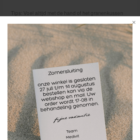
Tips: Voel altijd met de hand of het granenkussen
niet te warm is alvorens het op het lichaam te
gebruiken. Het voorkomt vervelende ongelukjes.
Zet bij regelmatig gebruik van het kussen bij
verwarming een kopje water in de magnetron of
oven. Het voorkomt uitdroging van de granen in het
kussen. De eerste keren dat u het kussen gebruikt
kan het kussen vochtig aanvoelen. Dit is echter een
natuurlijk werking van het graan in het kussen. Het
heeft geen nadelige gevolgen voor de werking van
het kussen. Verwarmen van het kussen in water is
niet mogelijk. Het kussen kan ook als koude kussen
gebruikt worden. Twee uur in de koel- of ijskast is
voldoende voor een verkoelende weldaad.
Wanneer uw klachten, ondanks intensief gebruik
van het kussen, aan blijven houden, doet u er goed
aan uw arts te raadplegen.