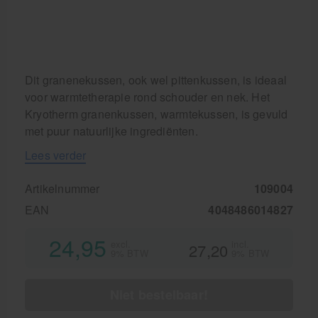
Dit granenekussen, ook wel pittenkussen, is ideaal
voor warmtetherapie rond schouder en nek. Het
Kryotherm granenkussen, warmtekussen, is gevuld
met puur natuurlijke ingrediënten.
Lees verder
Artikelnummer
109004
EAN
4048486014827
24,95
excl.
incl.
27,20
9% BTW
9% BTW
Niet bestelbaar!