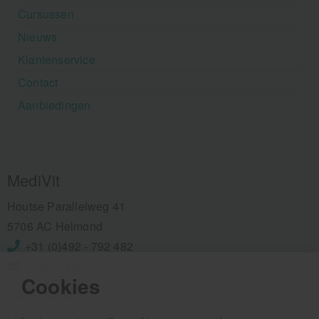
Cursussen
Nieuws
Klantenservice
Contact
Aanbiedingen
MediVit
Houtse Parallelweg 41
5706 AC Helmond
+31 (0)492 - 792 482
info@medivit.nl
Cookies
Openingstijden: