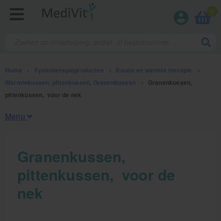
0
Home
>
Fysiotherapieproducten
>
Koude en warmte therapie
>
Warmtekussen, pittenkussen, Granenkussen
>
Granenkussen,
pittenkussen, voor de nek
Menu
Fysiotherapieproducten
Granenkussen,
pittenkussen, voor de
Oefentherapie
nek
Koude en warmte therapie
Anatomie posters en skeletten