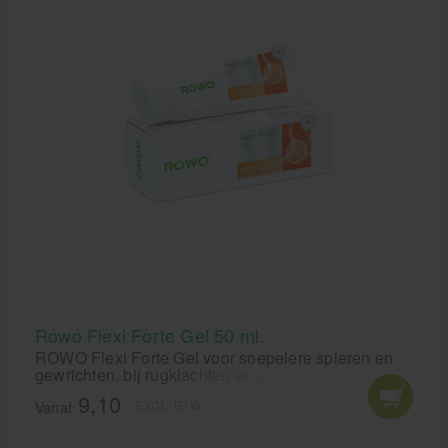
Rowo Flexi Forte Gel 50 ml.
ROWO Flexi Forte Gel voor soepelere spieren en
gewrichten, bij rugklachten en stijve gewrichten.
Flexi Forte gel geeft een diep verwarmend effect
9,10
EXCL. BTW
wat een poitief effect heeft op spieren en pezen.
Vanaf