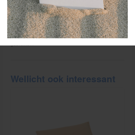
Inhoud: Rogge, graan
Waarschuwing: wanneer u last heeft van hart- en
vaatziekten is het raadzaam informatie in te winnen
bij arts of apotheker alvoren het kussen te
gebruiken.
Wellicht ook interessant