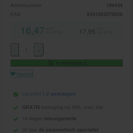
Artikelnummer
106434
EAN
8431082070926
16,47
excl.
incl.
17,95
9% BTW
9% BTW
-
+
In winkelmand
favoriet
Levertijd
1-2 werkdagen
GRATIS
bezorging va. €95,- excl. btw
14 dagen
retourgarantie
30 jaar
dé paramedisch specialist