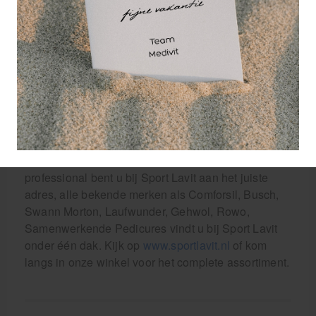
Eigenschappen Hallux Valgus nachtspalk;
100% siliconen
one size fits all
past zich aan naar de voet
De Hallux Valgus nachtspalk is één van de vele
voetverzorgingsproducten die u bij Sport Lavit kunt
vinden. Wij bieden een ruim assortiment
voetverzorgingsproducten, pedicure producten,
orthese materialen en braces aan. Als voet
professional bent u bij Sport Lavit aan het juiste
adres, alle bekende merken als Comforsil, Busch,
Swann Morton, Laufwunder, Gehwol, Rowo,
Samenwerkende Pedicures vindt u bij Sport Lavit
onder één dak. Kijk op
www.sportlavit.nl
of kom
langs in onze winkel voor het complete assortiment.