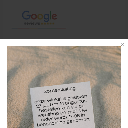
De Hallux Valgus is een orthese voor het corrigeren
van een standsafwijking van de grote teen. De
Hallux Valguis werkt doordat (geringe) krachten
tijdens de nacht inwerken tegen de
teenscheefstand. Terwijl je slaapt wordt de stand
van de grote teen dus gecorrigeerd. De Hallux
Valgus nachtspalk is niet gemaakt om mee te lopen
en mag dan ook alleen gebruikt worden wanneer
men gaat slapen. De Hallux Valgus nachtspalk is
verkrijgbaar in een linker of rechter uitvoering en
wordt per stuk verkocht.