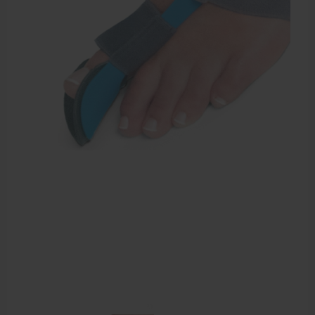
EHBO en BHV
Pedicure artikelen
Voetverzorging
Diverse pedicure producten
Praktijk benodigdheden
Behandelstoel elektrisch
Aanbiedingen groothandel fysiotherapie en massage
Cursussen
Krukken