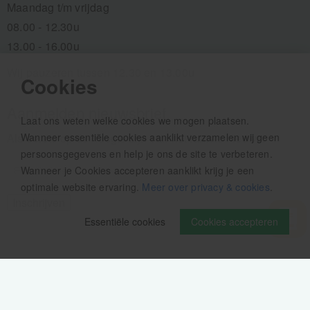
Maandag t/m vrijdag
08.00 - 12.30u
13.00 - 16.00u
Wij pauzeren tussen 12.30 en 13.00u
Cookies
Aanmelden nieuwsbrief
Laat ons weten welke cookies we mogen plaatsen.
Als eerste op de hoogte zijn van het laatste nieuws:
Wanneer essentiële cookies aanklikt verzamelen wij geen
persoonsgegevens en help je ons de site te verbeteren.
Wanneer je Cookies accepteren aanklikt krijg je een
optimale website ervaring.
Meer over privacy & cookies
.
Essentiële cookies
Cookies accepteren
Volg ons op