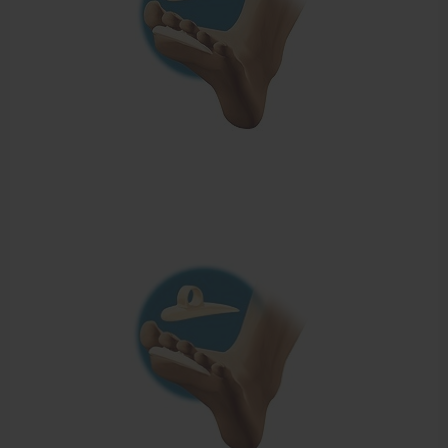
Sportbraces
EHBO en BHV
Pedicure artikelen
Voetverzorging
Diverse pedicure producten
Praktijk benodigdheden
Behandelstoel elektrisch
Aanbiedingen groothandel fysiotherapie en massage
Cursussen
Krukken