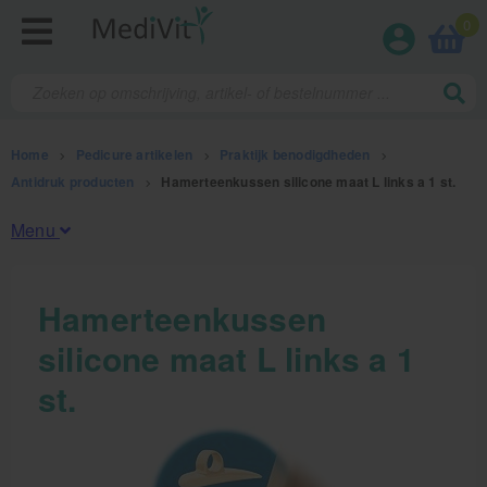
0
Home
>
Pedicure artikelen
>
Praktijk benodigdheden
>
Antidruk producten
>
Hamerteenkussen silicone maat L links a 1 st.
Menu
Fysiotherapieproducten
Hamerteenkussen
silicone maat L links a 1
Verbruiksmaterialen
st.
Massage
Massagetafels