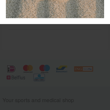
behandeling vrij eenvoudig met de juiste
hulpmiddelen, zoals siliconen kussentjes of een
corrector.
Your sports and medical shop