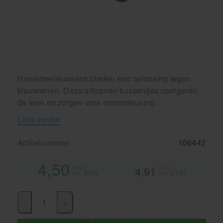
Hamerteenkussens bieden een oplossing tegen
klauwtenen. Deze siliconen kussentjes corrigeren
de teen en zorgen voor ondersteuning.
Lees verder
Artikelnummer
106442
4,50
excl.
incl.
4,91
9% BTW
9% BTW
-
+