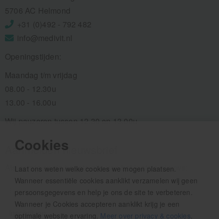
5706 AC Helmond
+31 (0)492 - 792 482
info@medivit.nl
Openingstijden:
Maandag t/m vrijdag
08.00 - 12.30u
13.00 - 16.00u
Wij pauzeren tussen 12.30 en 13.00u
Cookies
Aanmelden nieuwsbrief
Als eerste op de hoogte zijn van het laatste nieuws:
Laat ons weten welke cookies we mogen plaatsen.
Wanneer essentiële cookies aanklikt verzamelen wij geen
persoonsgegevens en help je ons de site te verbeteren.
Wanneer je Cookies accepteren aanklikt krijg je een
optimale website ervaring.
Meer over privacy & cookies
.