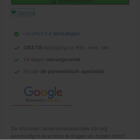
In winkelmand
favoriet
Levertijd
1-2 werkdagen
GRATIS
bezorging va. €95,- excl. btw
14 dagen
retourgarantie
30 jaar
dé paramedisch specialist
De siliconen hamerteenkussentjes zijn erg
eenvoudig in te schoen te dragen en zorgen direct