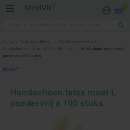
0
Home
>
Pedicure artikelen
>
Praktijk benodigdheden
>
Handschoenen | Latex - Soft Nitrile - Vinyl
>
Handschoen latex maat L
poedervrij à 100 stuks
Menu
Fysiotherapieproducten
Handschoen latex maat L
poedervrij à 100 stuks
Verbruiksmaterialen
Massage
Massagetafels