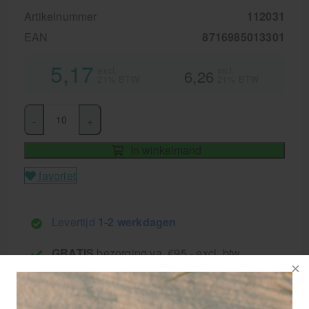
Artikelnummer
112031
EAN
8716985013301
5,17
excl.
incl.
6,26
21% BTW
21% BTW
-
+
In winkelmand
favoriet
Levertijd
1-2 werkdagen
GRATIS
bezorging va. €95,- excl. btw
14 dagen
retourgarantie
30 jaar
dé paramedisch specialist