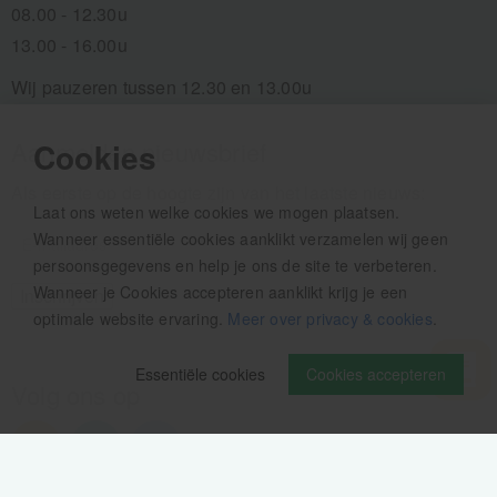
08.00 - 12.30u
13.00 - 16.00u
Wij pauzeren tussen 12.30 en 13.00u
Aanmelden nieuwsbrief
Cookies
Als eerste op de hoogte zijn van het laatste nieuws:
Laat ons weten welke cookies we mogen plaatsen.
Wanneer essentiële cookies aanklikt verzamelen wij geen
persoonsgegevens en help je ons de site te verbeteren.
Wanneer je Cookies accepteren aanklikt krijg je een
optimale website ervaring.
Meer over privacy & cookies
.
Essentiële cookies
Cookies accepteren
Volg ons op