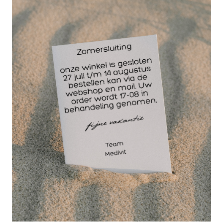
POEDERVRIJE LATEX HANDSCHOENEN.
De manchet van de latex handschoen is voorzien
van een rolrand, waardoor de handschoen
eenvoudig is aan te trekken. Door een speciale
behandelmethode bevat de handschoen een laag
gehalte aan latexproteïne, waardoor er minder kans
is op een latexallergie. Ongepoederd. Geschikt
voor zowel de linker- als de rechterhand.