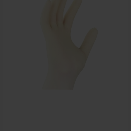
Sportbraces
EHBO en BHV
Pedicure artikelen
Voetverzorging
Diverse pedicure producten
Praktijk benodigdheden
Behandelstoel elektrisch
Aanbiedingen groothandel fysiotherapie en massage
Cursussen
Krukken