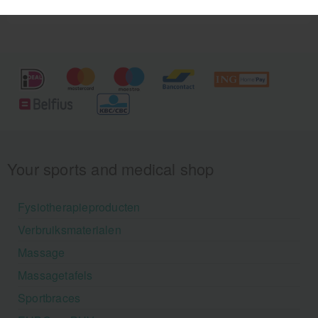
Your sports and medical shop
Fysiotherapieproducten
Verbruiksmaterialen
Massage
Massagetafels
Sportbraces