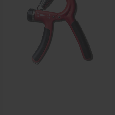
Dry Needling
Echogel & Ultrasoundgel
Verbruiksmaterialen
Massage
Massagetafels
Sportbraces
EHBO en BHV
Pedicure artikelen
Behandelstoel elektrisch
Aanbiedingen groothandel fysiotherapie en massage
Cursussen