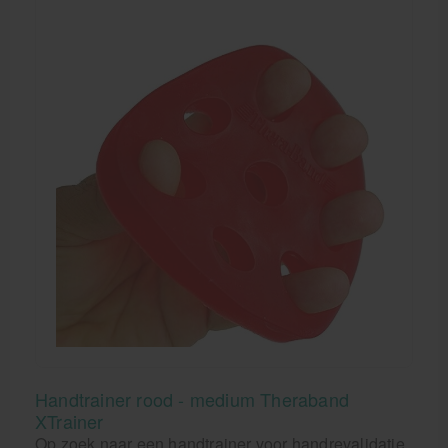
Handtrainer rood - medium Theraband
XTrainer
Op zoek naar een handtrainer voor handrevalidatie