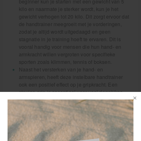
beginner kun je starten met een gewicht van 5
kilo en naarmate je sterker wordt, kun je het
gewicht verhogen tot 20 kilo. Dit zorgt ervoor dat
de handtrainer meegroeit met je vorderingen,
zodat je altijd wordt uitgedaagd en geen
stagnatie in je training hoeft te ervaren. Dit is
vooral handig voor mensen die hun hand- en
armkracht willen vergroten voor specifieke
sporten zoals klimmen, tennis of boksen.
Naast het versterken van je hand- en
armspieren, heeft deze instelbare handtrainer
ook een positief effect op je gripkracht. Een
stevige grip is essentieel voor veel dagelijkse
activiteiten, maar ook voor verschillende sporten
zoals gewichtheffen, golfen en rugby. Door
regelmatig te trainen met deze handtrainer, kun
je je gripkracht verbeteren en beter presteren in
zowel sportieve als dagelijkse situaties.
Een ander voordeel van deze instelbare