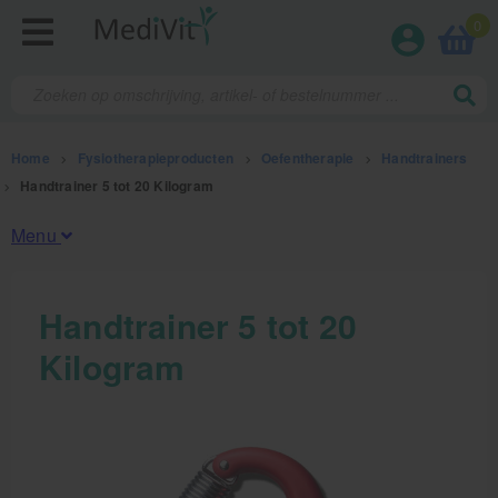
0
Home
>
Fysiotherapieproducten
>
Oefentherapie
>
Handtrainers
>
Handtrainer 5 tot 20 Kilogram
Menu
Fysiotherapieproducten
Handtrainer 5 tot 20
Kilogram
Oefentherapie
Koude en warmte therapie
Anatomie posters en skeletten
Meten en testen