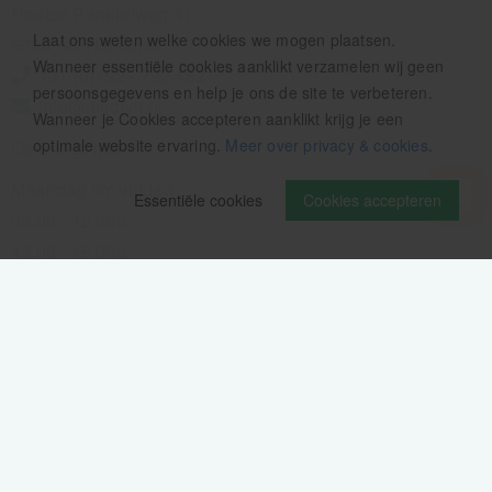
Houtse Parallelweg 41
Laat ons weten welke cookies we mogen plaatsen.
5706 AC Helmond
Wanneer essentiële cookies aanklikt verzamelen wij geen
+31 (0)492 - 792 482
persoonsgegevens en help je ons de site te verbeteren.
info@medivit.nl
Wanneer je Cookies accepteren aanklikt krijg je een
optimale website ervaring.
Meer over privacy & cookies
.
Openingstijden:
Maandag t/m vrijdag
Essentiële cookies
Cookies accepteren
08.00 - 12.30u
13.00 - 16.00u
Wij pauzeren tussen 12.30 en 13.00u
Aanmelden nieuwsbrief
Als eerste op de hoogte zijn van het laatste nieuws: