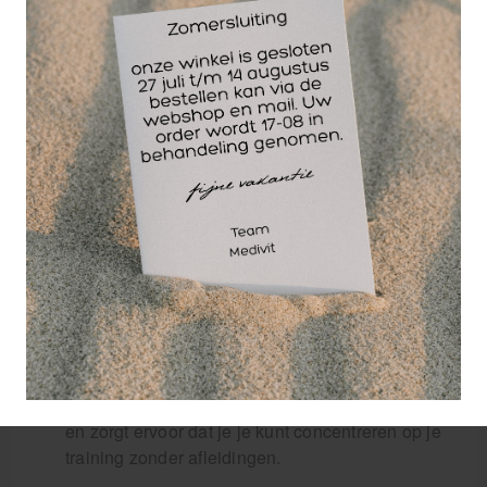
handtrainer is dat deze compact en draagbaar
is. Hij neemt niet veel ruimte in beslag en kan
gemakkelijk worden meegenomen in je tas of
koffer. Dit maakt het mogelijk om overal en altijd
te trainen, of je nu thuis bent, op kantoor of op
reis. Je hebt geen dure
sportschoolabonnementen of zware apparaten
nodig om je hand- en armkracht te verbeteren.
Met deze handtrainer kun je overal genieten van
effectieve en gemakkelijke trainingen.
Deze handtrainer is ook ergonomisch
ontworpen, wat betekent dat hij comfortabel en
veilig is om te gebruiken. Het handvat is
voorzien van een antislip grip, waardoor je een
stevige en stabiele greep hebt tijdens je
trainingen. Dit minimaliseert het risico op letsel
en zorgt ervoor dat je je kunt concentreren op je
training zonder afleidingen.