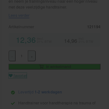
en neem je trainingsniveau naar een hoger niveau
met deze veelzijdige handtrainer.
Lees verder
Artikelnummer
121194
12,36
excl.
incl.
14,96
21% BTW
21% BTW
-
+
In winkelmand
favoriet
Levertijd
1-2 werkdagen
Handtrainer voor handtherapie na trauma of