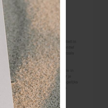
nd- en vingerblessures. Bij
gen is de handtrainer een effectief
ijpkracht, de mobiliteit en de flexibiliteit in
t worden als onderdeel van een preventief
k te voorkomen, denk aan klimsporten zoals
hulpmiddel om spierkracht en coördinatie in
een progressieve uitdaging, waardoor je
herstelproces. Ook voor mensen die dagelijks
en, biedt de XTrainer handtrainer van