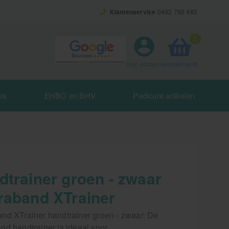
Klantenservice
0492 792 482
0
winkelmand
mijn account
es
EHBO en BHV
Pedicure artikelen
dtrainer groen - zwaar
raband XTrainer
nd XTrainer handtrainer groen - zwaar. De
nd handtrainer is ideaal voor