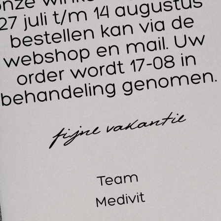
Groen - Zwaar
Blauw - Zeer Zwaar
Zwart - Speciaal Zwaar
aarvoor gebruik je de TheraBand Handtrainer?
 TheraBand XTrainer is ontworpen voor de revalidatie van ha
esontstekingen, polsblessures en zelfs reumatische aandoenin
ainingsmiddel. Een handtrainer helpt bij het verbeteren van de gr
 handen. Deze veelzijdige handtrainer kan bovendien gebruik
ogramma om overbelasting en letsel bij intensief handgebrui
ulderen en Rock-climbing.
or hersteltrainers is de TheraBand handtrainer een effectief 
 handen te verbeteren. De verschillende weerstanden bieden 
iënten op een gecontroleerde manier kunt begeleiden in hun 
ndintensieve taken uitvoeren of hun handkracht willen behoud
heraBand een goede oplossing.
oe werkt de TheraBand XTrainer Handtrainer?