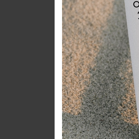
W
De
pe
tr
de
pr
Bo
Vo
de
cl
ha
T
H