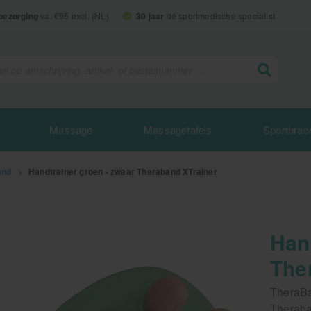
 bezorging
va. €95 excl. (NL)
30 jaar
dé sportmedische specialist
Massage
Massagetafels
Sportbrac
and
>
Handtrainer groen - zwaar Theraband XTrainer
Han
The
TheraBa
Theraba