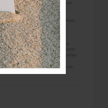
en, vingers en onderarmen te activeren en
gen uit te voeren, werk je effectief aan
chten. Met de handtrainer kun je
juiste niveau voor iedere patiënt te kiezen
raBand XTrainer handtrainer gemaakt van
 blijft ook bij intensief gebruik zijn vorm
onsistente training te waarborgen. Bovendien
te gebruiken is voor patiënten met een
l voor scheuren en barsten zorgen, met de
n huis voor jouw praktijk!