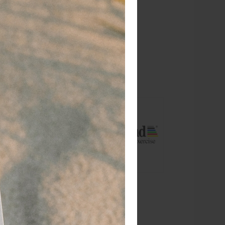
 dagen
retourgarantie
 jaar
dé paramedisch specialist
ebaseerde
ddel voor
n willen
liteit en het
e weerstanden,