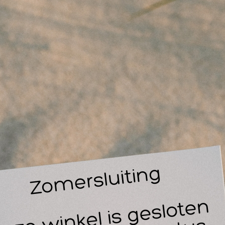
14
30
e TheraBand XTrainer handtrainer is een op weerstand g
ainingsmethode voor doelgerichte handrevalidatie.
 TheraBand XTrainer handtrainer is een betrouwbaar hulpmi
validatieartsen, fysiotherapeuten en hersteltrainers die cliënte
lpen bij het opbouwen van handkracht, het verbeteren van mobi
imuleren van een snel herstel na blessures en operaties.
 XTrainer handtrainer is verkrijgbaar in vier verschillend
dat je altijd de juiste intensiteit kunt kiezen:
Rood - Medium