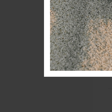
De
st
kr
ge
en
W
In
ho
ho
is
la
Th