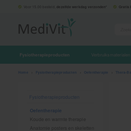
Voor 15.00 besteld,
dezelfde werkdag verzonden*
Gratis
Fysiotherapieproducten
Verbruiksmaterialen
Home
>
Fysiotherapieproducten
>
Oefentherapie
>
Thera-B
Fysiotherapieproducten
Oefentherapie
Koude en warmte therapie
Anatomie posters en skeletten