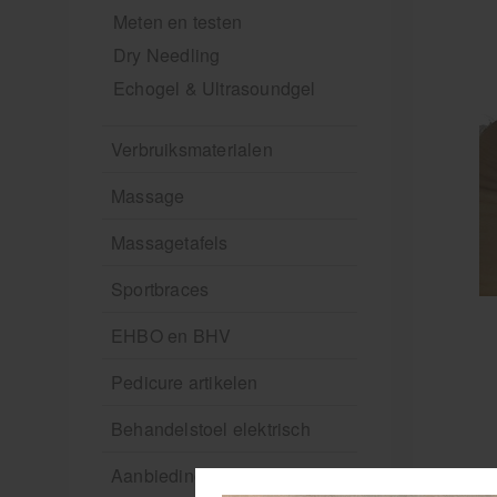
Meten en testen
Dry Needling
Echogel & Ultrasoundgel
Verbruiksmaterialen
Massage
Massagetafels
Sportbraces
EHBO en BHV
Pedicure artikelen
Behandelstoel elektrisch
Aanbiedingen groothandel