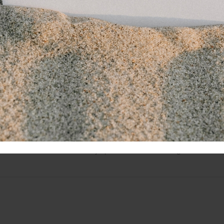
 XTrainer handtrainer is ontworpen om de spieren in je hand
imuleren. Door verschillende knijp-, rek-, en vingerstrekoefenin
achtopbouw en verbetering van de beweeglijkheid in de gewri
controleerde weerstand kiezen, zodat het eenvoudig is om het 
 stapsgewijs op te bouwen.
aarom kiezen voor de TheraBand XTrainer?
 tegenstelling tot goedkope Chinese handtrainers, is de The
ogwaardige materialen die langdurig meegaan. Deze handtrainer
uden en vervormt niet, wat essentieel is om een veilige en c
 de XTrainer latexvrij en huidvriendelijk, waardoor het veilig 
texallergie. Zweet en zuren zullen bij goedkopere merken sne
eraband handtrainer haal je proffesioneel trainingsmateriaal i