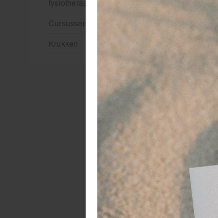
fysiotherapie en massage
Cursussen
Krukken
D
tr
De
re
he
st
De
zo