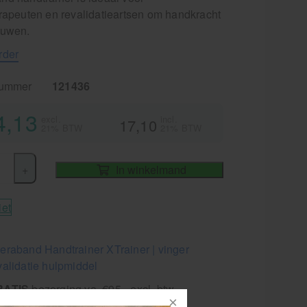
erapeuten en revalidatieartsen om handkracht
ouwen.
rder
nummer
121436
4,13
excl.
incl.
17,10
21% BTW
21% BTW
+
In winkelmand
iet
eraband Handtrainer XTrainer | vinger
validatie hulpmiddel
RATIS
bezorging va. €95,- excl. btw