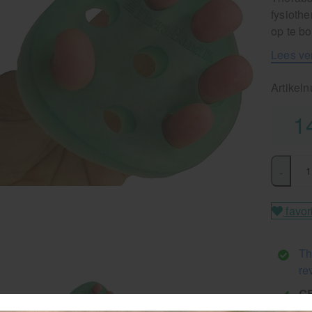
fysioth
op te b
Lees ve
Artikel
1
-
favor
Th
re
G