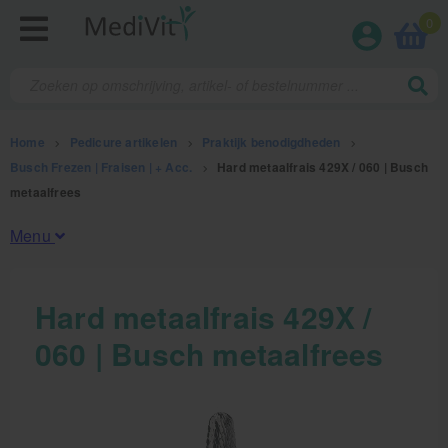
0
Home
>
Pedicure artikelen
>
Praktijk benodigdheden
>
Busch Frezen | Fraisen | + Acc.
>
Hard metaalfrais 429X / 060 | Busch
metaalfrees
Menu
Fysiotherapieproducten
Hard metaalfrais 429X /
060 | Busch metaalfrees
Verbruiksmaterialen
Massage
Massagetafels