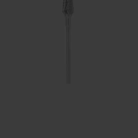
Sportbraces
EHBO en BHV
Pedicure artikelen
Voetverzorging
Diverse pedicure producten
Praktijk benodigdheden
Behandelstoel elektrisch
Aanbiedingen groothandel fysiotherapie en massage
Cursussen
Krukken