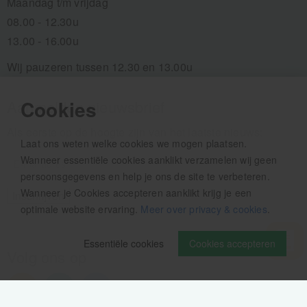
Maandag t/m vrijdag
08.00 - 12.30u
13.00 - 16.00u
Wij pauzeren tussen 12.30 en 13.00u
Cookies
Aanmelden nieuwsbrief
Als eerste op de hoogte zijn van het laatste nieuws:
Laat ons weten welke cookies we mogen plaatsen.
Wanneer essentiële cookies aanklikt verzamelen wij geen
persoonsgegevens en help je ons de site te verbeteren.
Wanneer je Cookies accepteren aanklikt krijg je een
optimale website ervaring.
Meer over privacy & cookies
.
Essentiële cookies
Cookies accepteren
Volg ons op