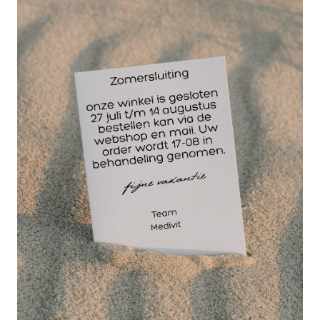
Hard metaalfrais
429X / 060
Voor linkshandigen.
Voor links lopend
gebruik in de richting
van het lichaam.
Geoptimaliseerde
afvoer van vijlsel
richting afzuiging. Voor het bewerken van gipsen,
kunststoffen en metalen.
Schacht-ø 2,35 mm
Kruisvertanding middel
Voor het afwerken en in vorm frezen.