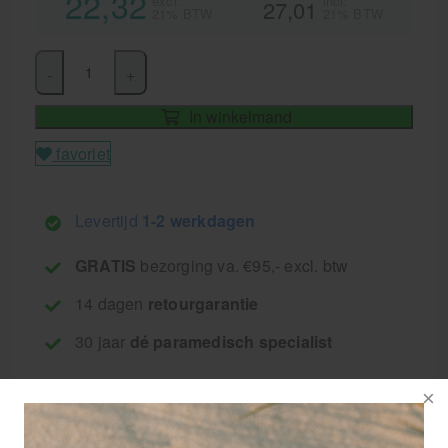
22,32
excl.
incl.
27,01
21% BTW
21% BTW
-
+
In winkelmand
favoriet
Levertijd
1-2 werkdagen
GRATIS
bezorging va. €95,- excl. btw
14 dagen
retourgarantie
30 jaar
dé paramedisch specialist