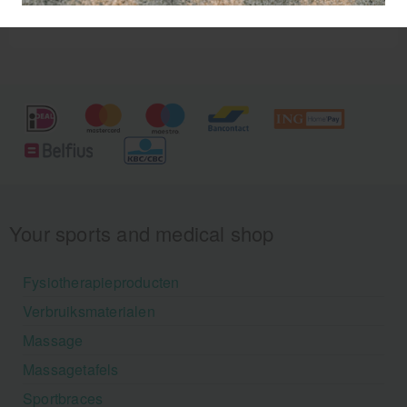
Your sports and medical shop
Fysiotherapieproducten
Verbruiksmaterialen
Massage
Massagetafels
Sportbraces