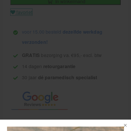
In winkelmand
favoriet
voor 15.00 besteld
dezelfde werkdag
verzonden!
GRATIS
bezorging va. €95,- excl. btw
14 dagen
retourgarantie
30 jaar
dé paramedisch specialist
Heka Gazen steriel 5