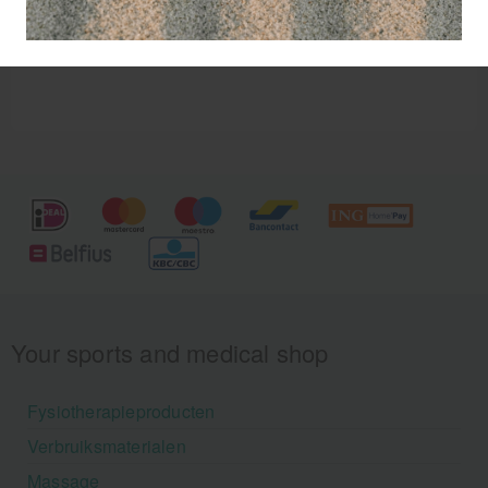
Your sports and medical shop
Fysiotherapieproducten
Verbruiksmaterialen
Massage