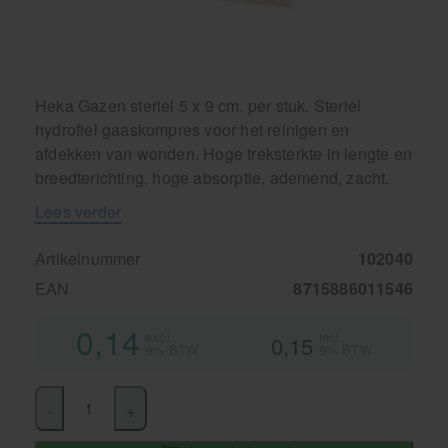
Behandelstoel elektrisch
Aanbiedingen groothandel fysiotherapie en massage
Cursussen
Heka Gazen steriel 5 x 9 cm. per stuk. Steriel
hydrofiel gaaskompres voor het reinigen en
Krukken
afdekken van wonden. Hoge treksterkte in lengte en
breedterichting, hoge absorptie, ademend, zacht.
Lees verder
Artikelnummer
102040
EAN
8715886011546
0,14
excl.
incl.
0,15
9% BTW
9% BTW
-
+