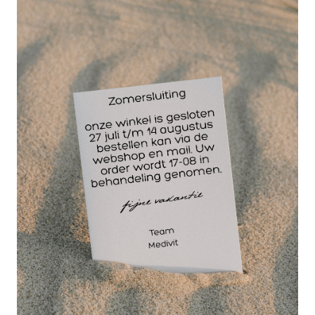
x 9 cm. per stuk.
Rafelvrij gevouwen,
ademend
gaaskompres.
Gemaakt van 100%
katoen; ontvet en
gebleekt. Door de
snelle absorptie en de veegvastheid kan het
uitstekend dienen voor reiniging van de wond en de
huid. Bovendien wordt het met goed gevolg gebruikt
als afdekking van droge of licht vochtafgevende
wonden. Ook als het gaaskompres met een
vloeistof wordt geimpregneerd ten behoeve van
wondreiniging, behoudt het de stevige, trekvaste
sturctuur. Het gaaskompres kan worden vastgezet
met een hecht- of fixatiepleister of met een windsel.
Het formaat 5 x 9 cm. wondgaas wordt ook wel eens
zestientje genoemt.