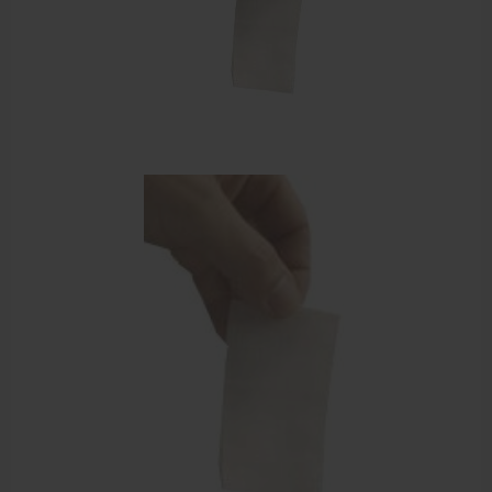
EHBO en BHV
Verbandtrommels
Pleisters
Verband
Brandwonden verzorging
Desinfectie middelen
Handschoenen en bescherming
Medische hulpmiddelen
Veiligheidshesjes
Diversen EHBO en BHV
Pedicure artikelen