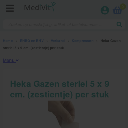
0
Home
>
EHBO en BHV
>
Verband
>
Kompressen
>
Heka Gazen
steriel 5 x 9 cm. (zestientje) per stuk
Menu
Fysiotherapieproducten
Heka Gazen steriel 5 x 9
cm. (zestientje) per stuk
Verbruiksmaterialen
Massage
Massagetafels
Sportbraces