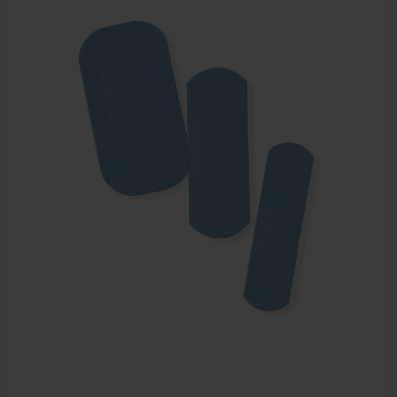
EHBO en BHV
Verbandtrommels
Pleisters
Verband
Brandwonden verzorging
Desinfectie middelen
Handschoenen en bescherming
Medische hulpmiddelen
Veiligheidshesjes
Diversen EHBO en BHV
Pedicure artikelen