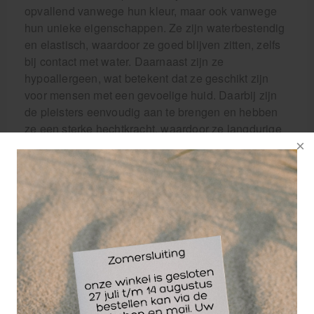
opvallend vanwege hun kleur, maar ook vanwege
hun unieke eigenschappen. Ze zijn waterbestendig
en elastisch, waardoor ze goed blijven zitten, zelfs
bij contact met water. Daarnaast zijn ze
hypoallergeen, wat betekent dat ze geschikt zijn
voor mensen met een gevoelige huid. Daarbij zijn
de pleisters eenvoudig aan te brengen en hebben
ze een sterke hechtkracht, waardoor ze langdurige
bescherming bieden. Dit vermindert het risico op
infecties en bevordert een snel herstel.
HEKA HACCP pleisters zijn de ideale keuze voor
gebruik in keukens en de
voedingsmiddelenindustrie. Ze voldoen aan de
HACCP-richtlijnen, zijn opvallend blauw gekleurd
en hebben unieke eigenschappen zoals
waterbestendigheid en hypoallergeenheid.
De Heka plast detectable wondpleister assorti