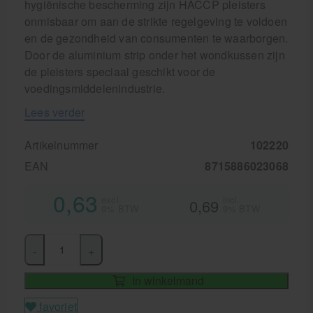
hygiënische bescherming zijn HACCP pleisters
onmisbaar om aan de strikte regelgeving te voldoen
en de gezondheid van consumenten te waarborgen.
Door de aluminium strip onder het wondkussen zijn
de pleisters speciaal geschikt voor de
voedingsmiddelenindustrie.
Lees verder
Artikelnummer
102220
EAN
8715886023068
0,63
excl.
incl.
0,69
9% BTW
9% BTW
-
+
In winkelmand
favoriet