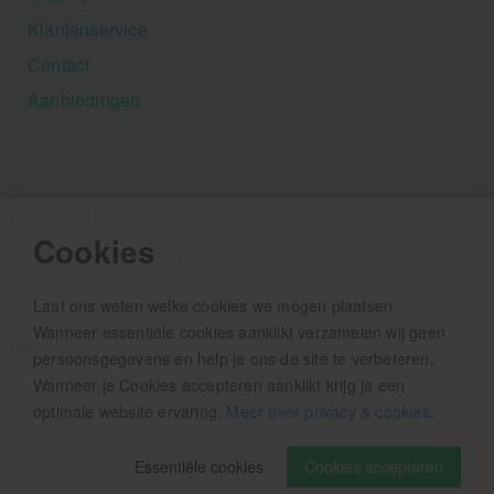
Klantenservice
Contact
Aanbiedingen
MediVit
Cookies
Houtse Parallelweg 41
5706 AC Helmond
Laat ons weten welke cookies we mogen plaatsen.
+31 (0)492 - 792 482
Wanneer essentiële cookies aanklikt verzamelen wij geen
info@medivit.nl
persoonsgegevens en help je ons de site te verbeteren.
Wanneer je Cookies accepteren aanklikt krijg je een
Openingstijden:
optimale website ervaring.
Meer over privacy & cookies
.
Maandag t/m vrijdag
08.00 - 12.30u
Essentiële cookies
Cookies accepteren