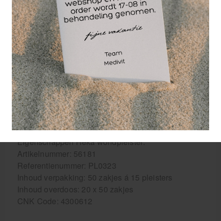
bevat 15 pleisters in een plastic zakje. De 15
pleisters zijn onderverdeeld in 3 maten pleisters
(1.9 x 7.2 cm, 2.5 x 7.2 cm en 3.8 x 7.2 cm). Per
maat bevat de Heka plast detectable wondpleisters
assorti 5 pleisters. De pleisters zijn flexibele,
elastische en luchtdoorlatende comfortabele
wondpleisters van textiel. De pleister heeft een niet-
verklevend wondkussen en hecht dus niet aan de
wond, waardoor de pleister zich pijnloos laat
verwijderen.
Eigenschappen Heka wondpleister:
Artikelnummer: 56181
Referentienummer: PL0323
Inhoud verpakking: 50 zakjes á 15 pleisters
Inhoud overdoos: 20 x 50 zakjes
CNK Code: 4300612