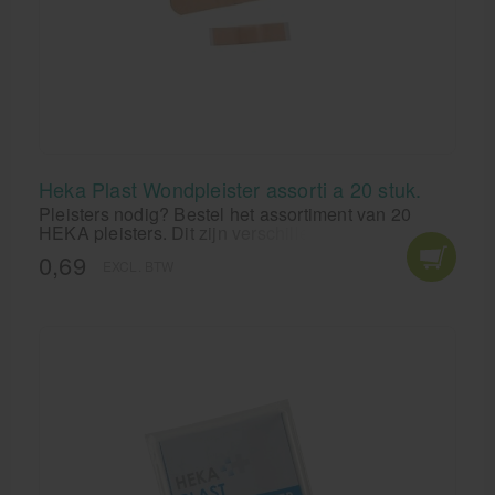
Heka Plast Wondpleister assorti a 20 stuk.
Pleisters nodig? Bestel het assortiment van 20
HEKA pleisters. Dit zijn verschillende maten
wondpleisters zodat je voor alle soorten wondjes
0,69
EXCL. BTW
een pleister hebt. De pleisters hebben een sterke
kleefkracht en zijn elastisch en dus makkelijk te
dragen bij elke activiteit.