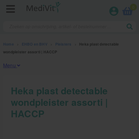
0
Home
>
EHBO en BHV
>
Pleisters
>
Heka plast detectable
wondpleister assorti | HACCP
Menu
Fysiotherapieproducten
Heka plast detectable
wondpleister assorti |
Verbruiksmaterialen
HACCP
Massage
Massagetafels
Sportbraces