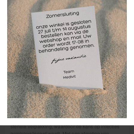
verbandrichtlijn van 2016.
HEKA steriel verbanddoek 60x80 cm: de ideale
EHBO oplossing
Als leverancier van EHBO artikelen met een
compleet assortiment en goede scherpe prijzen,
zijn wij trots om de HEKA steriel verbanddoek
60x80 cm aan te kunnen bieden. Deze
verbanddoek is een essentieel onderdeel van elke
EHBO kit en kan gebruikt worden in geval van een
ongeluk of verwonding.
Een verbanddoek heeft als hoofdfunctie om wonden
te bedekken en te beschermen tegen infecties. De
HEKA steriel verbanddoek is gemaakt van
hoogwaardig materiaal en is voorzien van een
steriele verpakking, waardoor de kans op infecties
geminimaliseerd wordt. Met een afmeting van