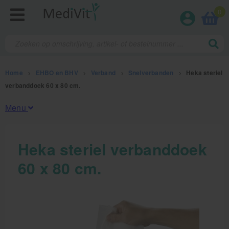
0
Home
>
EHBO en BHV
>
Verband
>
Snelverbanden
>
Heka steriel
verbanddoek 60 x 80 cm.
Menu
Fysiotherapieproducten
Heka steriel verbanddoek
60 x 80 cm.
Verbruiksmaterialen
Massage
Massagetafels
Sportbraces