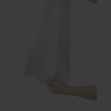
EHBO en BHV
Verbandtrommels
Pleisters
Verband
Brandwonden verzorging
Desinfectie middelen
Handschoenen en bescherming
Medische hulpmiddelen
Veiligheidshesjes
Diversen EHBO en BHV
Pedicure artikelen