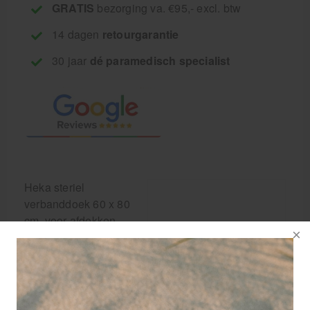
GRATIS
bezorging va. €95,- excl. btw
14 dagen
retourgarantie
30 jaar
dé paramedisch specialist
Heka steriel
verbanddoek 60 x 80
cm. voor afdekken
van grote wonden.
Dit verbanddoek
wordt aanbevolen
door het oranje kruis
in de nieuwe