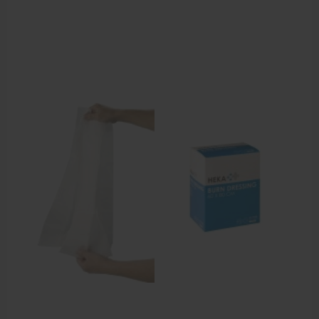
Behandelstoel elektrisch
Aanbiedingen groothandel fysiotherapie en massage
Cursussen
Krukken