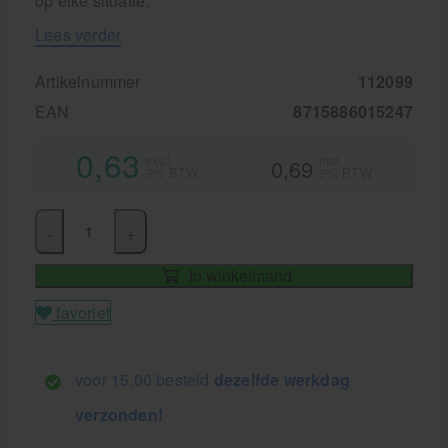
op elke situatie.
Lees verder
Artikelnummer
112099
EAN
8715886015247
0,63
excl.
incl.
0,69
9% BTW
9% BTW
-
+
In winkelmand
favoriet
voor 15.00 besteld
dezelfde werkdag
verzonden!