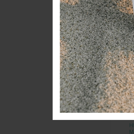
W
H
M