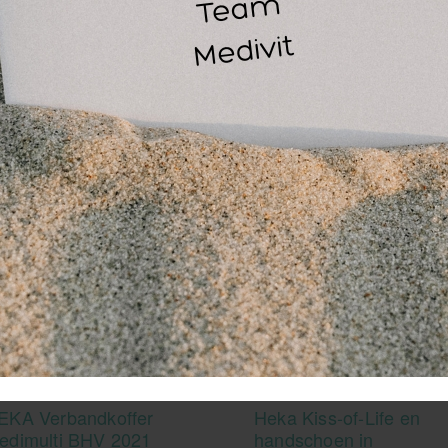
ellicht ook interessant
EKA Verbandkoffer
Heka Kiss-of-Life en
edimulti BHV 2021
handschoen in