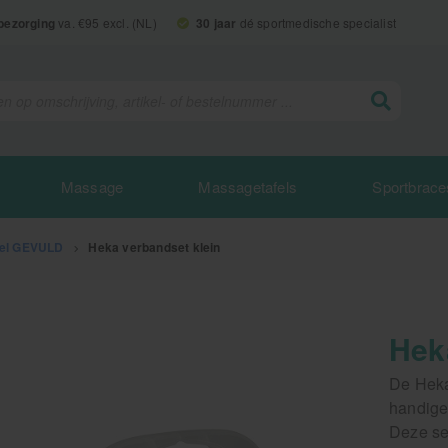
 bezorging
va. €95 excl. (NL)
30 jaar
dé sportmedische specialist
Massage
Massagetafels
Sportbrace
el GEVULD
>
Heka verbandset klein
Hek
De Heka
handige
Deze se