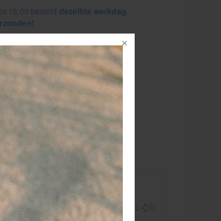
or 15.00 besteld
dezelfde werkdag
rzonden!
vat essentiële EHBO-materialen voor
eine ongelukjes
bruiksklaar en snel inzetbaar bij
odsituaties
st gemakkelijk in tas, rugzak of auto
rweg? De Heka
n klein
elijke mee te