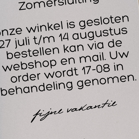
 HEKA verbandset is ook leuk om kado te doen als relatiege
en EHBO vereniging.
houd Heka verbandset klein:
x Heka Pres gaaskompres 5 x 5 cm
x Heka wondsnelverband nr. 2 6 x 8 cm
x Heka Plast kinderpleister 19 x 72 mm
 x Heka Plast waterbestendige pleister 19 x 72 mm
 x Heka Plast elastische pleister 19 x 72 mm
x Heka Plast elastische pleister 10 x 6 cm
x schaar
x alcoholdoekjes
tikelnummer : 56728
eferentienummer : OT0080-1
houd verpakking : 1 stuk
houd overdoos : 80 x 1 stuk
I-nummer : 15823830
NK Code : 4222246