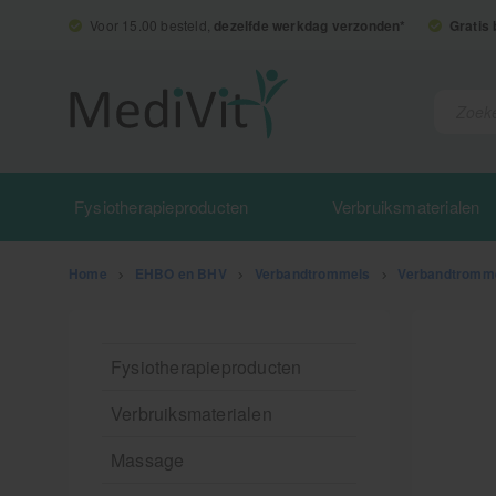
Voor 15.00 besteld,
dezelfde werkdag verzonden*
Gratis
Fysiotherapieproducten
Verbruiksmaterialen
Home
>
EHBO en BHV
>
Verbandtrommels
>
Verbandtromm
Fysiotherapieproducten
Verbruiksmaterialen
Massage