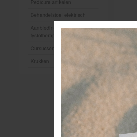
Pedicure artikelen
Behandelstoel elektrisch
Aanbiedingen groothandel
fysiotherapie en massage
Cursussen
Krukken
O
Ve
wo
ne