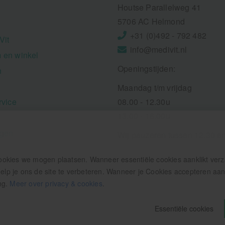
Houtse Parallelweg 41
5706 AC Helmond
+31 (0)492 - 792 482
Vit
info@medivit.nl
 en winkel
Openingstijden:
n
Maandag t/m vrijdag
rvice
08.00 - 12.30u
13.00 - 16.00u
ngen
Wij pauzeren tussen 12.30 e
ookies we mogen plaatsen. Wanneer essentiële cookies aanklikt ver
p je ons de site te verbeteren. Wanneer je Cookies accepteren aankl
ng.
Meer over privacy & cookies
.
Essentiële cookies