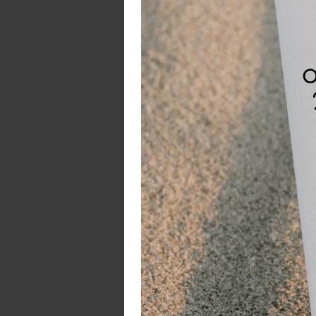
De
e
In
2 
1 
5 
10
10
1 
1 
4 
Ar
R
In
In
Z
C