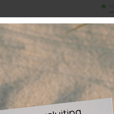
vo
ve
Be
kl
Ge
no
Pa
p zoek naar een veeldelige compacte verbandset voor onde
rbandset klein is 34-delig en bevat de juiste materialen om ee
ndje snel te behandelen. Dankzij het compacte formaat makk
men en dus ideaal voor onderweg.