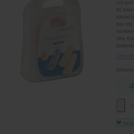
om snel 
bij klei
kleine 
een tas,
voorbere
reis, ti
buitenac
Lees ve
Artikel
4
-
favor