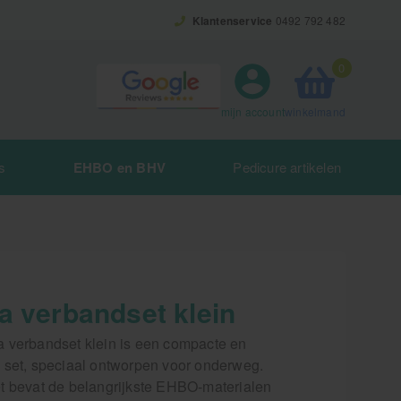
Klantenservice
0492 792 482
0
winkelmand
mijn account
s
EHBO en BHV
Pedicure artikelen
a verbandset klein
 verbandset klein is een compacte en
 set, speciaal ontworpen voor onderweg.
t bevat de belangrijkste EHBO-materialen