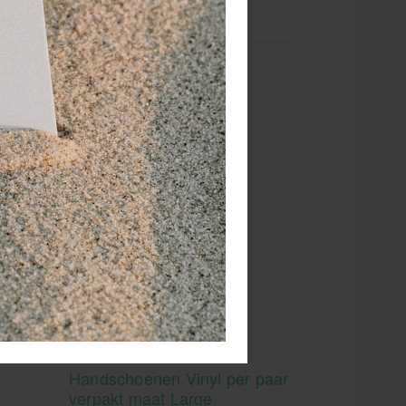
Handschoenen Vinyl per paar
verpakt maat Large