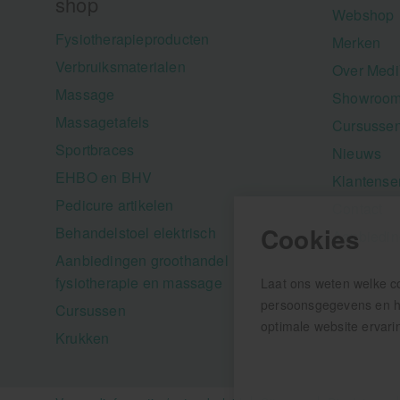
shop
Webshop
Fysiotherapieproducten
Merken
Verbruiksmaterialen
Over Medi
Massage
Showroom
Massagetafels
Cursusse
Sportbraces
Nieuws
EHBO en BHV
Klantense
Pedicure artikelen
Contact
Cookies
Behandelstoel elektrisch
Aanbiedi
Aanbiedingen groothandel
fysiotherapie en massage
Laat ons weten welke c
persoonsgegevens en hel
Cursussen
optimale website ervari
Krukken