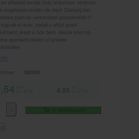
en effectief eerste hulp te kunnen verlenen
ne ongelukjes buiten de deur. Dankzij het
formaat past de verbandset gemakkelijk in
 rugzak of auto, zodat u altijd goed
id bent, waar u ook bent. Ideaal voor op
jdens sportactiviteiten of andere
tiviteiten.
rder
nummer
102031
,54
excl.
incl.
4,95
9% BTW
9% BTW
+
In winkelmand
iet