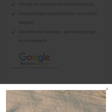
Stevige en slagvaste kunststof behuizing
Overzichtelijke compartimenten voor snelle
toegang
Geschikt voor bedrijven, sportverenigingen
en thuisgebruik
Heka
Verbandtrommel
Toolpack gemaakt
van stootvast en
krasvrij ABS, met