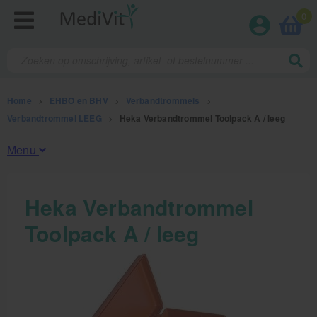
0
Home
>
EHBO en BHV
>
Verbandtrommels
>
Verbandtrommel LEEG
>
Heka Verbandtrommel Toolpack A / leeg
Menu
Fysiotherapieproducten
Heka Verbandtrommel
Toolpack A / leeg
Verbruiksmaterialen
Massage
Massagetafels