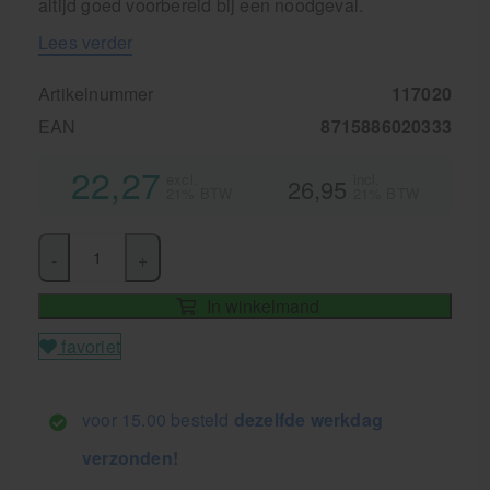
altijd goed voorbereid bij een noodgeval.
Lees verder
Artikelnummer
117020
EAN
8715886020333
22,27
excl.
incl.
26,95
21% BTW
21% BTW
-
+
In winkelmand
favoriet
voor 15.00 besteld
dezelfde werkdag
verzonden!