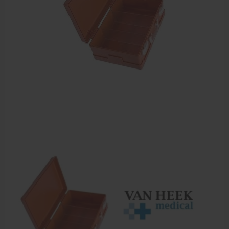
Sportbraces
EHBO en BHV
Verbandtrommels
Pleisters
Verband
Brandwonden verzorging
Desinfectie middelen
Handschoenen en bescherming
Medische hulpmiddelen
Veiligheidshesjes
Diversen EHBO en BHV
Pedicure artikelen