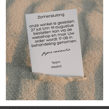
vakindeling,
wandbeugel zonder
plexiglazen
binnenkleppen. De verbandkoffer is aan één zijde
te vullen. Afmeting 39 x 25 x 13.5 cm.
De Heka Verbandtrommel Toolpack A is een
stevige, compacte en praktische verbandtrommel
zonder vulling. Deze trommel is speciaal ontworpen
om zelf gevuld te worden met de EHBO-materialen
die u nodig heeft. Zo kunt u een persoonlijke en
complete EHBO-kit samenstellen die perfect past
bij uw situatie, of dat nu thuis, op het werk, tijdens
het sporten of op reis is.
De trommel is gemaakt van duurzaam, slagvast
kunststof en heeft een handvat waardoor hij
gemakkelijk mee te nemen is. Dankzij het compacte
formaat is hij eenvoudig op te bergen in een tas,